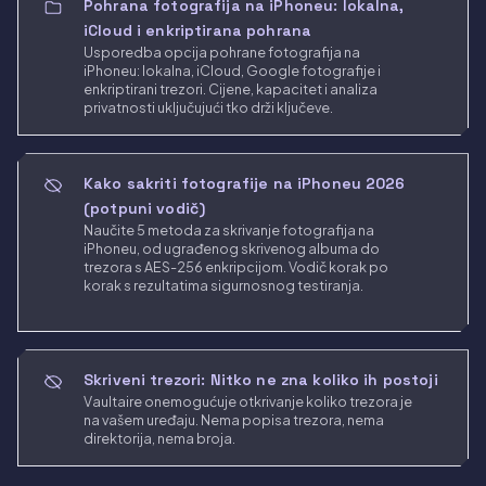
Pohrana fotografija na iPhoneu: lokalna,
iCloud i enkriptirana pohrana
Usporedba opcija pohrane fotografija na
iPhoneu: lokalna, iCloud, Google fotografije i
enkriptirani trezori. Cijene, kapacitet i analiza
privatnosti uključujući tko drži ključeve.
Kako sakriti fotografije na iPhoneu 2026
(potpuni vodič)
Naučite 5 metoda za skrivanje fotografija na
iPhoneu, od ugrađenog skrivenog albuma do
trezora s AES-256 enkripcijom. Vodič korak po
korak s rezultatima sigurnosnog testiranja.
Skriveni trezori: Nitko ne zna koliko ih postoji
Vaultaire onemogućuje otkrivanje koliko trezora je
na vašem uređaju. Nema popisa trezora, nema
direktorija, nema broja.