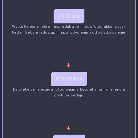
PROBLEM
Pratite tjelesne mjere ili napredak u treningu s fotografijama svaki
tjedan. Trebate ih dostupnima, ali odvojenima od ostatka galerije.
→
POSLJEDICA
Datoteke se miješaju u Fotografijama, Datotekama ili dijeljenom
pristupu uređaju.
→