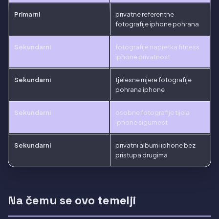
Primarni
privatne referentne
fotografije iphone pohrana
Sekundarni
fotografije napretka fitness
iphone privatnost
Sekundarni
tjelesne mjere fotografije
pohrana iphone
Sekundarni
osobne fotografije tijela
iphone sigurnost
Sekundarni
privatni albumi iphone bez
pristupa drugima
Na čemu se ovo temelji