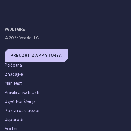
VAULTAIRE
© 2026
Wraxle LLC
PREUZMI IZ APP STOREA
Početna
Značajke
Manifest
Pravila privatnosti
Uvjeti korištenja
Pozivnica u trezor
Usporedi
Vodiči