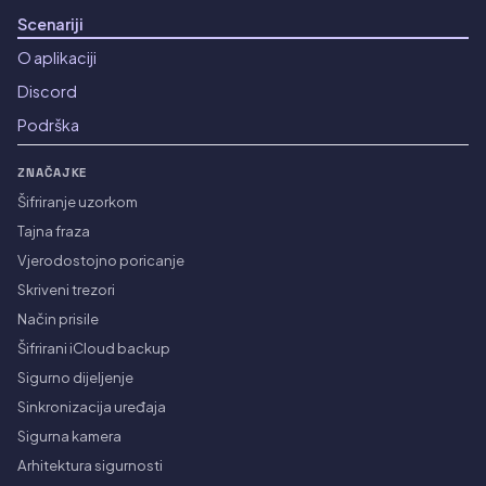
Scenariji
O aplikaciji
Discord
Podrška
ZNAČAJKE
Šifriranje uzorkom
Tajna fraza
Vjerodostojno poricanje
Skriveni trezori
Način prisile
Šifrirani iCloud backup
Sigurno dijeljenje
Sinkronizacija uređaja
Sigurna kamera
Arhitektura sigurnosti