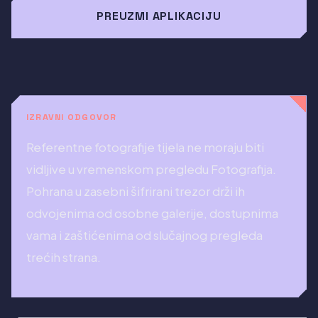
PREUZMI APLIKACIJU
IZRAVNI ODGOVOR
Referentne fotografije tijela ne moraju biti
vidljive u vremenskom pregledu Fotografija.
Pohrana u zasebni šifrirani trezor drži ih
odvojenima od osobne galerije, dostupnima
vama i zaštićenima od slučajnog pregleda
trećih strana.