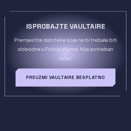
ISPROBAJTE VAULTAIRE
Premjestite datoteke koje ne bi trebale biti
slobodne u Fotografijama. Nije potreban
račun.
PREUZMI VAULTAIRE BESPLATNO