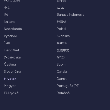
Português
日本語
中文
العربية
हिंदी
Bahasa Indonesia
Italiano
한국어
Nederlands
Polski
Русский
Svenska
ไทย
Türkçe
Tiếng Việt
繁體中文
Українська
עברית
Čeština
Suomi
Slovenčina
Català
Hrvatski
Dansk
Magyar
Português (PT)
Ελληνικά
Română