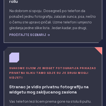
rollu
Na dobrom si spoju. Dosegneš po telefon da
pokažeš jednu fotografiju, zalazak sunca, psa, nešto
o čemu ste upravo pričali. Uzme telefon i umjesto
gledanja jedne slike lista. Jedan kadar, pa drugi,
krenuvši unatrag u camera roll koji nikada nije bio
PROČITAJTE SCENARIJ →
uredivan za gledatelje.
SVAKOME CIJEM JE WIDGET FOTOGRAFIJA PRIKAZAO
PRIVATNU SLIKU TAMO GDJE SU JE DRUGI MOGLI
VIDJETI
Stranac je vidio privatnu fotografiju na
widgetu mog zakljucanog zaslona
Vas telefon lezi licem prema gore na stolu ili pultu.