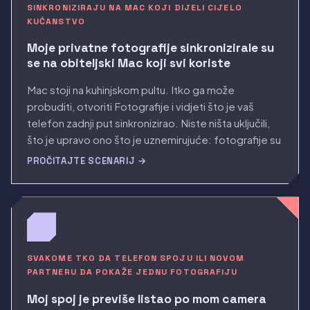
SINKRONIZIRAJU NA MAC KOJI DIJELI CIJELO
KUĆANSTVO
Moje privatne fotografije sinkronizirale su
se na obiteljski Mac koji svi koriste
Mac stoji na kuhinjskom pultu. Itko ga može
probuditi, otvoriti Fotografije i vidjeti što je vaš
telefon zadnji put sinkronizirao. Niste ništa uključili,
što je upravo ono što je uznemirujuće: fotografije su
stigle same od sebe i nemate pojma koliko su dugo
PROČITAJTE SCENARIJ →
bile vidljive.
SVAKOME TKO DA TELEFON SPOJU ILI NOVOM
PARTNERU DA POKAŽE JEDNU FOTOGRAFIJU
Moj spoj je previše listao po mom camera