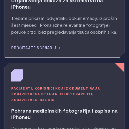
Organizacija dokaza za skrbništvo na
iPhoneu
Trebate prikazati odvjetniku dokumentaciju iz prošlih
šest mjeseci. Pronalazite relevantne fotografije i
poruke brzo, bez pregledavanja tisuća osobnih slika.
PROČITAJTE SCENARIJ →
PACIJENTI, KORISNICI KOJI DOKUMENTIRAJU
ZDRAVSTVENA STANJA, FIZIOTERAPEUTI,
ZDRAVSTVENI RADNICI
Pohrana medicinskih fotografija i zapisa na
iPhoneu
Dokumentirate razvoj kožnog stanja ili cijeljenje rane