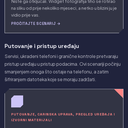
Niste ga otkljucali. Widget fotografija tiho se rotirao
na sliku od prije nekoliko mjeseci, a netko u blizini ju je
vidio prije vas.
PROČITAJTE SCENARIJ →
Putovanje i pristup uređaju
Servisi, ukradeni telefoni i granične kontrole pretvaraju
pristup uređaju u pristup podacima. Ovi scenariji počinju
smanjenjem onoga što ostaje na telefonu, a zatim
šifriranjem datoteka koje se moraju zadržati.
PUTOVANJE, CARINSKA UPRAVA, PREGLED UREĐAJA I
IZVORNI MATERIJALI