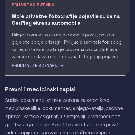
PRISUSTVO PUTNIKA
Moje privatne fotografije pojavile su se na
CarPlay ekranu automobila
Bila je to kratka voznja s osobom s posla, onakva
gdje ste oboje pristojni. Prikljucio sam telefon zbog
karte, nista vise. Zatim je nadzorna ploca CarPlaya
zavrsila s ucitavanjem i nedavna fotografija pojavila
se u kutu, u punoj velicini na ekranu velicine tableta,
PROČITAJTE SCENARIJ →
između nas, u visini ociju. Nije je bilo moguće brzo
maknut, a tisina koja je uslijedila rekla je sve.
Pravni i medicinski zapisi
Sudski dokumenti, snimke zaslona za skrbništvo,
medicinske slike, dokumentacija njegovatelja, osobne
isprave i kartice osiguranja zahtijevaju privatnost bez
gubitka organizacije. Koristite ove stranice za privatne
radne kopije, ne kao zamjenu za službene zapise.