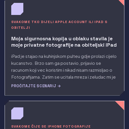
SVAKOME TKO DIJELI APPLE ACCOUNT ILI IPAD S
OBITELJI
Moja sigurnosna kopija u oblaku stavila je
moje privatne fotografije na obiteljski iPad
iPad je stajao na kuhinjskom pulteu gdje prolazi cijelo
kucanstvo. Brzo sam ga postavio, prijavio se
racunom koji vec koristim i nikad nisam razmisljao o
Fotografijama. Zatim se ucitala mreza i zeludac mi je
pao jer su privatne slike koje cuvam pokopane u
PROČITAJTE SCENARIJ →
svom telefonu bile tamo gore, pune velicine, na
ekranu kroz koji je itko mogao listati.
SVAKOME ČIJE SE IPHONE FOTOGRAFIJE