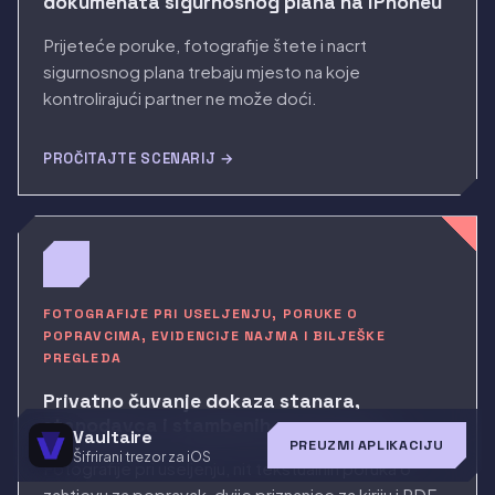
dokumenata sigurnosnog plana na iPhoneu
Prijeteće poruke, fotografije štete i nacrt
sigurnosnog plana trebaju mjesto na koje
kontrolirajući partner ne može doći.
PROČITAJTE SCENARIJ →
FOTOGRAFIJE PRI USELJENJU, PORUKE O
POPRAVCIMA, EVIDENCIJE NAJMA I BILJEŠKE
PREGLEDA
Privatno čuvanje dokaza stanara,
stanodavca i stambenih sporova na
Vaultaire
PREUZMI APLIKACIJU
iPhoneu
Šifrirani trezor za iOS
Fotografije pri useljenju, nit tekstualnih poruka o
zahtjevu za popravak, dvije priznanice za kiriju i PDF