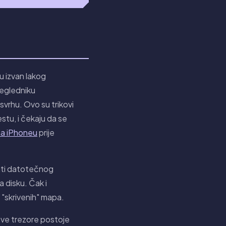
u izvan lakog
regledniku
 svrhu. Ovo su trikovi
estu, i čekaju da se
na iPhoneu
prije
lati datotečnog
a disku. Čak i
 "skrivenih" mapa.
sve trezore postoje