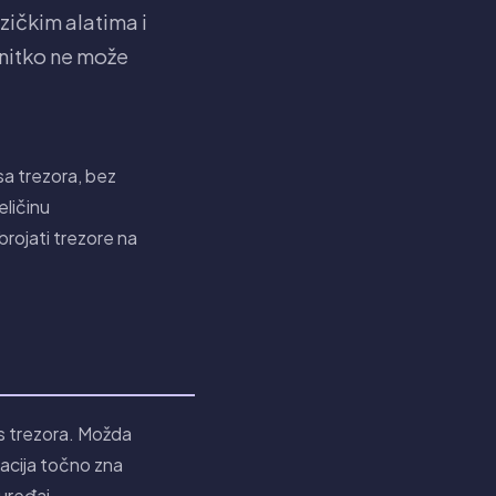
zičkim alatima i
 nitko ne može
sa trezora, bez
eličinu
brojati trezore na
is trezora. Možda
kacija točno zna
 uređaj.