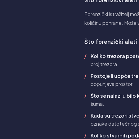
Što forenzički alati
Forenzički istražitelj mož
količinu pohrane. Može vi
Što forenzički alati
Koliko trezora posto
broj trezora.
Postoje li uopće tre
popunjava prostor.
Što se nalazi u bilo
šuma.
Kada su trezori stvor
oznake datotečnog sus
Koliko stvarnih pod