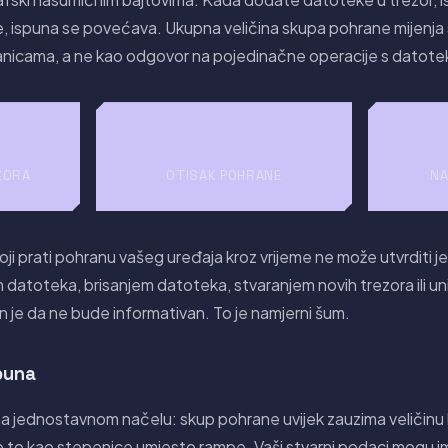
, ispuna se povećava. Ukupna veličina skupa pohrane mijenja
anicama, a ne kao odgovor na pojedinačne operacije s datot
Dopunjen
ZORA
OTISAK POHRANE
NA
ji prati pohranu vašeg uređaja kroz vrijeme ne može utvrditi je
atoteka, brisanjem datoteka, stvaranjem novih trezora ili un
 je da ne bude informativan. To je namjerni šum.
puna
 jednostavnom načelu: skup pohrane uvijek zauzima veličinu ko
e to kao stepenice umjesto rampe. Vaši stvarni podaci mogu im