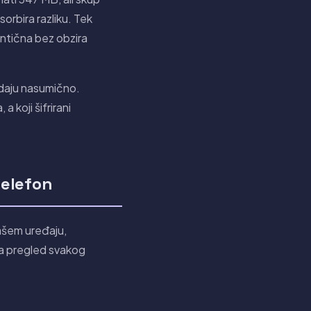
orbira razliku. Tek
entična bez obzira
ledaju nasumično.
a koji šifrirani
telefon
ašem uređaju,
za pregled svakog