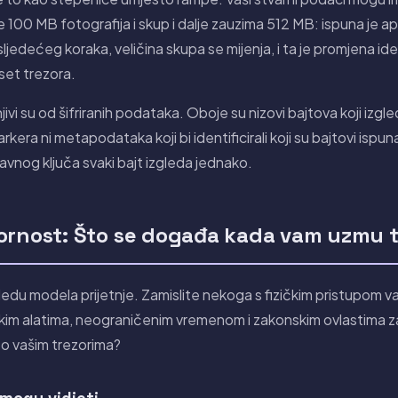
00 MB fotografija i skup i dalje zauzima 512 MB: ispuna je aps
sljedećeg koraka, veličina skupa se mijenja, i ta je promjena id
deset trezora.
ivi su od šifriranih podataka. Oboje su nizovi bajtova koji izg
ra ni metapodataka koji bi identificirali koji su bajtovi ispuna, 
ravnog ključa svaki bajt izgleda jednako.
ornost: Što se događa kada vam uzmu 
edu modela prijetnje. Zamislite nekoga s fizičkim pristupom v
kim alatima, neograničenim vremenom i zakonskim ovlastima 
 o vašim trezorima?