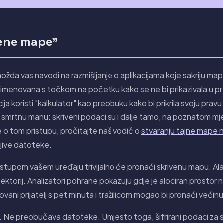
vene mape"
možda vas navodi na razmišljanje o aplikacijama koje sakriju map
menovana s točkom na početku kako se ne bi prikazivala u p
a koristi "kalkulator" kao preobuku kako bi prikrila svoju pravu
stu smrtnu manu: skriveni podaci su i dalje tamo, na poznatom mj
 o tom pristupu, pročitajte naš vodič o
stvaranju tajne mape 
ljive datoteke.
 pristupom vašem uređaju trivijalno će pronaći skrivenu mapu. A
ktorij. Analizatori pohrane pokazuju gdje je alociran prostor n
vani prijatelj s pet minuta i tražilicom mogao bi pronaći većinu
e. Ne preobučava datoteke. Umjesto toga, šifrirani podaci za 