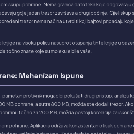
nom skupu pohrane. Nema granica datoteka koje odgovaraju g
avaju gdje jedan trezor završava a drugi počinje. Cijeli skup su
dređeni trezor nema načina utvrditi koji bajtovi pripadaju kojem
ja knjige na visoku policu nasuprot otapanja tinte knjige u baz
 da točno znate koje su molekule bile vaše.
hrane: Mehanizam ispune
, pametan protivnik mogao bi pokušati drugi pristup: analizu ko
500 MB pohrane, a sutra 800 MB, možda ste dodali trezor. Ako 
 pohranu točno za 200 MB, možda postoji korelacija za iskoriš
unom pohrane. Aplikacija održava konzistentan otisak pohrane 
fski nasumičnim bajtovima. Kada dodate datoteke u trezor, i