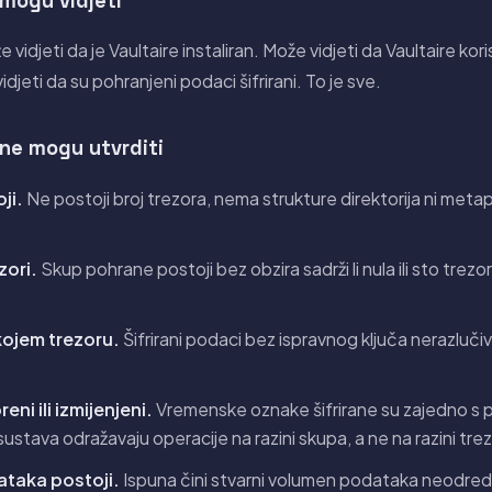
 mogu vidjeti
e vidjeti da je Vaultaire instaliran. Može vidjeti da Vaultaire ko
djeti da su pohranjeni podaci šifrirani. To je sve.
 ne mogu utvrditi
ji.
Ne postoji broj trezora, nema strukture direktorija ni metap
zori.
Skup pohrane postoji bez obzira sadrži li nula ili sto trez
 kojem trezoru.
Šifrirani podaci bez ispravnog ključa nerazluč
eni ili izmijenjeni.
Vremenske oznake šifrirane su zajedno s
tava odražavaju operacije na razini skupa, a ne na razini trez
ataka postoji.
Ispuna čini stvarni volumen podataka neodre