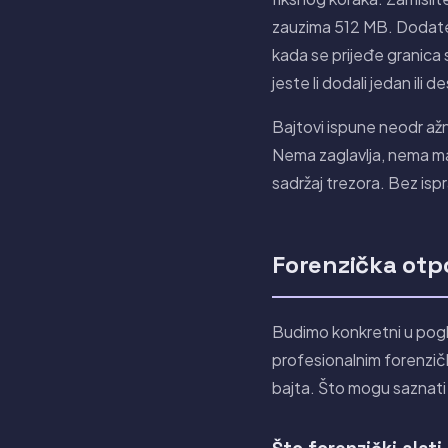
zauzima 512 MB. Dodate 1
kada se prijeđe granica 
jeste li dodali jedan ili 
Bajtovi ispune neodr ažnj
Nema zaglavlja, nema marke
sadržaj trezora. Bez isp
Forenzička otp
Budimo konkretni u pogl
profesionalnim forenzič
bajta. Što mogu saznati