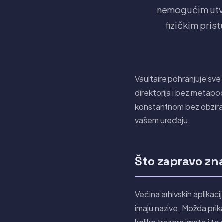
nemogućim utvrd
fizičkim pris
Vaultaire pohranjuje sv
direktorija i bez metapo
konstantnom bez obzira n
vašem uređaju.
Što zapravo zna
Većina arhivskih aplikaci
imaju nazive. Možda pri
koliko trezora imate i te 