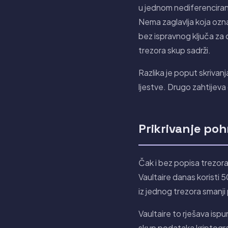
u jednom nediferencira
Nema zaglavlja koja označ
bez ispravnog ključa za o
trezora skup sadrži.
Razlika je poput skrivan
ljestve. Drugo zahtijeva
Prikrivanje po
Čak i bez popisa trezora
Vaultaire danas koristi 
iz jednog trezora smanji
Vaultaire to rješava isp
skup podataka kriptogra