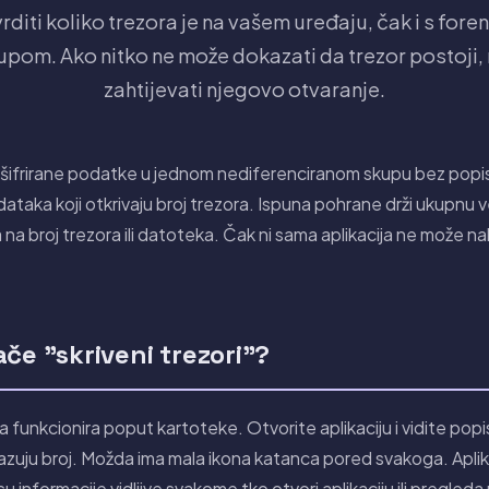
iti koliko trezora je na vašem uređaju, čak i s foren
tupom. Ako nitko ne može dokazati da trezor postoji,
zahtijevati njegovo otvaranje.
e šifrirane podatke u jednom nediferenciranom skupu bez popi
dataka koji otkrivaju broj trezora. Ispuna pohrane drži ukupnu v
a broj trezora ili datoteka. Čak ni sama aplikacija ne može na
če "skriveni trezori"?
ja funkcionira poput kartoteke. Otvorite aplikaciju i vidite pop
kazuju broj. Možda ima mala ikona katanca pored svakoga. Apli
su informacije vidljive svakome tko otvori aplikaciju ili pregleda