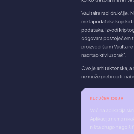
Vaultaire radi drukčije.
metapodataka koja katalo
podataka. Izvodi kriptogr
odgovara postojećem tre
proizvodi šum i Vaultaire 
nacrtao krivi uzorak".
Ovo je arhitektonska, a n
ne može prebrojati, nabroj
KLJUČNA IDEJA
Većina aplikacija skr
Aplikacija nema nikak
ništa drugo nego šifr