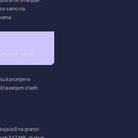
 se samo na
ekama.
Nula
BROJIVIH ZAPISA
su li promjene
ištavanjem starih.
ja leži na granici
ati 347 MB, ali skup