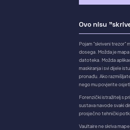
Ovo nisu "skri
Pojam "skriveni trezor" 
dosega. Možda je mapa i
datoteka. Možda aplikacij
maskiranja i svi dijele i
pronađu. Ako razmišljate
nego mu povjerite osjet
Forenzički istražitelj s
sustava navode svaki dire
prosječno tehnički potko
Vaultaire ne skriva map