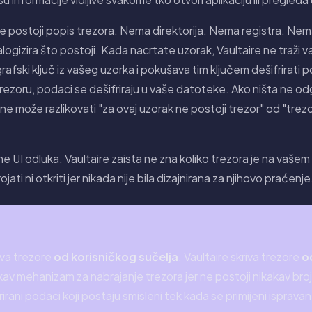
 Ne postoji popis trezora. Nema direktorija. Nema registra. N
gizira što postoji. Kada nacrtate uzorak, Vaultaire ne traži va
afski ključ iz vašeg uzorka i pokušava tim ključem dešifrirati 
zoru, podaci se dešifriraju u vaše datoteke. Ako ništa ne odg
ne može razlikovati "za ovaj uzorak ne postoji trezor" od "trezor 
e UI odluka. Vaultaire zaista ne zna koliko trezora je na vašem 
ati ni otkriti jer nikada nije bila dizajnirana za njihovo praćenje
iva trezore
od korisničkog sučelja
. Vaultaire skriva trezore
o
av mehanizam za nabrajanje trezora jer ne postoji nikakav brojiv
irani podaci koji postaju smisleni tek kada se primijeni ispravan 