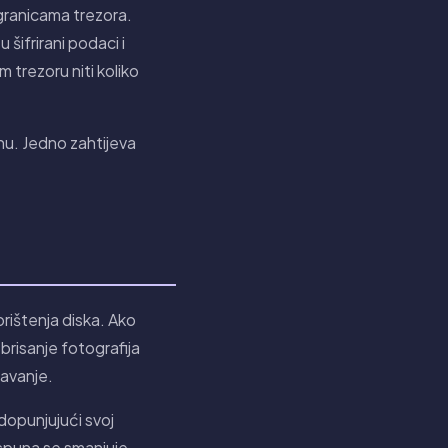
ranicama trezora.
 šifrirani podaci i
 trezoru niti koliko
enu. Jedno zahtijeva
rištenja diska. Ako
brisanje fotografija
tavanje.
dopunjujući svoj
spuna se smanjuje.