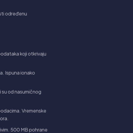
risti određenu
odataka koji otkrivaju
ora. Ispuna ionako
ivi su od nasumičnog
 podacima. Vremenske
ora.
divim. 500 MB pohrane