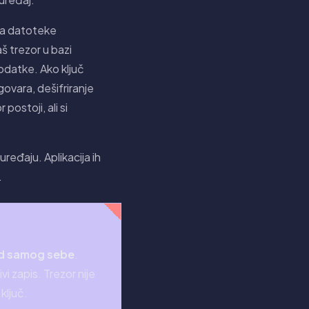
ema datoteke
š trezor u bazi
podatke. Ako ključ
ovara, dešifriranje
postoji, ali si
uređaju. Aplikacija ih
.
d samog sebe
.
i zapis. Trezor nije
ključ.