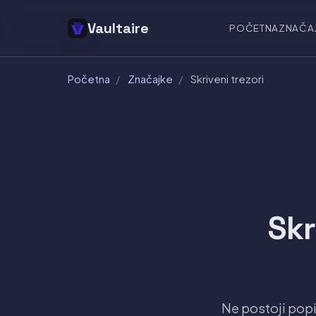
Vaultaire
POČETNA
ZNAČA
Početna
/
Značajke
/
Skriveni trezori
Skr
Ne postoji popi