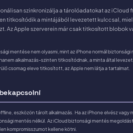
ionálisan szinkronizálja a tárolóadatokat az iCloud f
ten titkosítódik a mintájából levezetett kulccsal, mie
t. Az Apple szerverein már csak titkosított blobok 
onsági mentése nem olyasmi, mint az iPhone normál biztonság
 hanem alkalmazás-szinten titkosítódnak, a minta által levez
rülő csomag eleve titkosított, az Apple nem látja a tartalmat.
bekapcsolni
offline, eszközön tárolt alkalmazás. Ha az iPhone elvész vagy
onsági mentés nélkül. Az iCloud biztonsági mentés megoldást j
llen kompromisszumot kellene kötni.