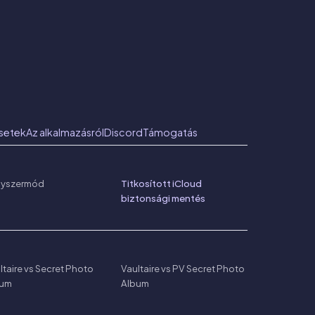
setek
Az alkalmazásról
Discord
Támogatás
nyszermód
Titkosított iCloud
biztonsági mentés
ltaire vs Secret Photo
Vaultaire vs PV Secret Photo
bum
Album