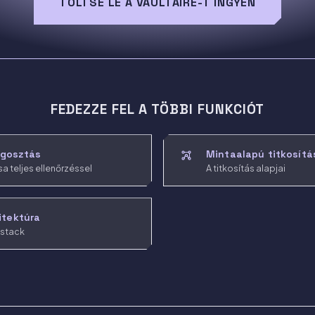
TÖLTSE LE A VAULTAIRE-T INGYEN
FEDEZZE FEL A TÖBBI FUNKCIÓT
egosztás
Mintaalapú titkosítá
 teljes ellenőrzéssel
A titkosítás alapjai
itektúra
 stack