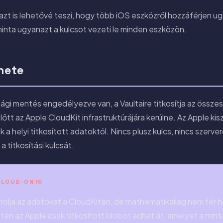
s azt is lehetővé teszi, hogy több iOS eszközről hozzáférjen 
inta ugyanazt a kulcsot vezeti le minden eszközön.
enete
sági mentés engedélyezve van, a Vaultaire titkosítja az össze
őtt az Apple CloudKit infrastruktúrájára kerülne. Az Apple kisz
 helyi titkosított adatoktól. Nincs plusz kulcs, nincs szerverol
 titkosítási kulcsát.
LOUD-ON IS
tárolja az adatokat a CloudKiten, de mathematikailag nem fér 
tén az Apple csak titkosított blobot adhat át, amelyet a mint