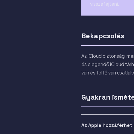
visszafejteni.
Bekapcsolás
Az iCloud biztonsági me
és elegendő iCloud tárhe
van és töltő van csatla
Gyakran isméte
Az Apple hozzáférhet 