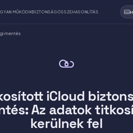
GYAN MŰKÖDIK
BIZTONSÁG
ÖSSZEHASONLÍTÁS
H
ági mentés
kosított iCloud bizton
tés: Az adatok titkos
kerülnek fel