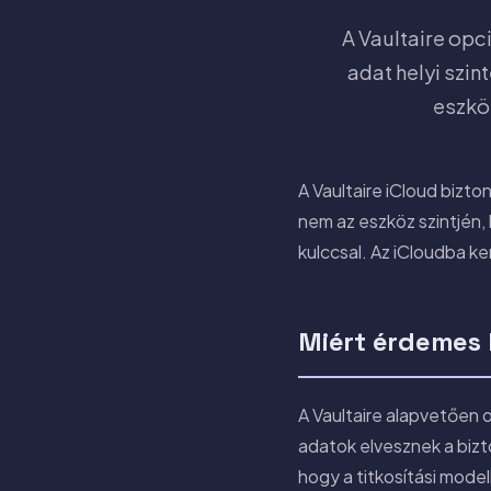
A Vaultaire opc
adat helyi szin
eszköz
A Vaultaire iCloud bizt
nem az eszköz szintjén,
kulccsal. Az iCloudba ke
Miért érdemes 
A Vaultaire alapvetően 
adatok elvesznek a bizt
hogy a titkosítási mode