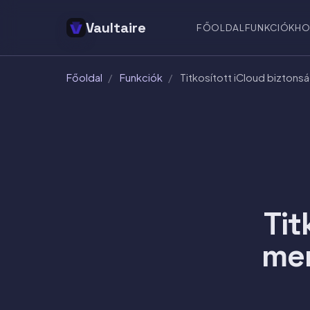
Vaultaire
FŐOLDAL
FUNKCIÓK
HO
Főoldal
/
Funkciók
/
Titkosított iCloud biztons
Tit
men