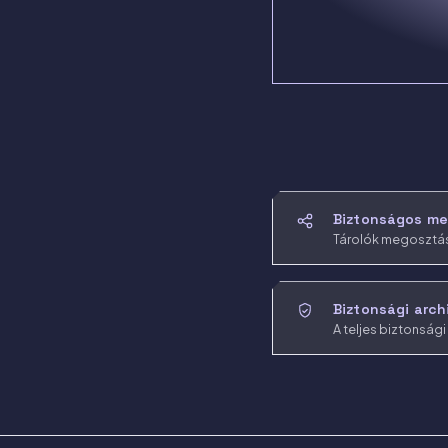
Biztonságos m
Tárolók megosztása
Biztonsági arch
A teljes biztonsági