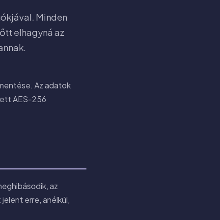
iókjával. Minden
lőtt elhagyná az
vannak.
i mentése. Az adatok
etett AES-256
 meghibásodik, az
elent erre, anélkül,