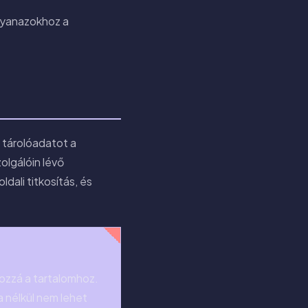
ugyanazokhoz a
s tárolóadatot a
olgálóin lévő
dali titkosítás, és
hozzá a tartalomhoz.
a nélkül nem lehet