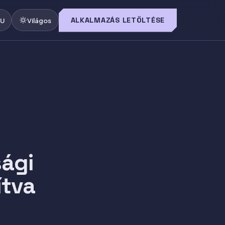
ALKALMAZÁS LETÖLTÉSE
U
Világos
sági
ítva