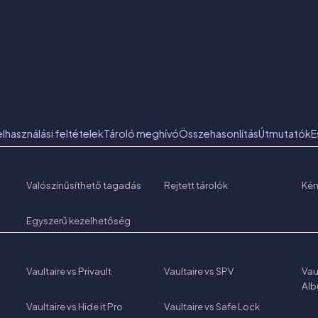
elhasználási feltételek
Tároló meghívó
Összehasonlítás
Útmutatók
E
Valószínűsíthető tagadás
Rejtett tárolók
Ké
Egyszerű kezelhetőség
Vaultaire vs Privault
Vaultaire vs SPV
Vau
Al
Vaultaire vs Hide it Pro
Vaultaire vs Safe Lock