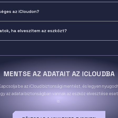
séges az iCloudon?
datok, ha elveszítem az eszközt?
MENTSE AZ ADATAIT AZ ICLOUDBA
Kapcsolja be az iCloud biztonsági mentést, és legyen nyugodt
gy az adatai biztonságban vannak az eszköz elvesztése ese
is.