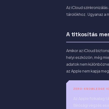
Az iCloud szinkronizálá
tárolókhoz. Ugyanaz a m
A titkosítás m
Amikor az iCloud bizton
helyi eszközön, még miel
adatok nem különböznek a
az Apple nem kapja meg a
ZERO-KNOWLEDGE IC
Az Apple fizikailag 
Bírósági végzés ese