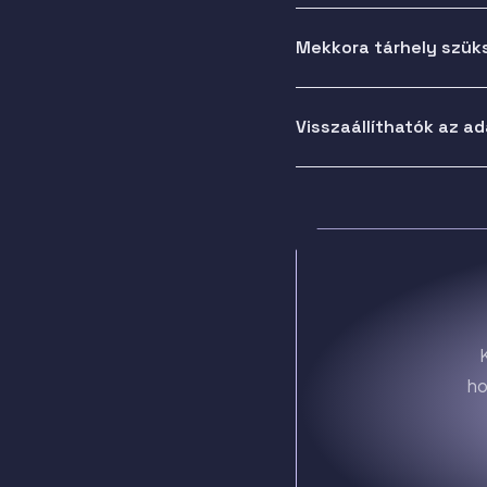
Mekkora tárhely szük
Visszaállíthatók az a
ho