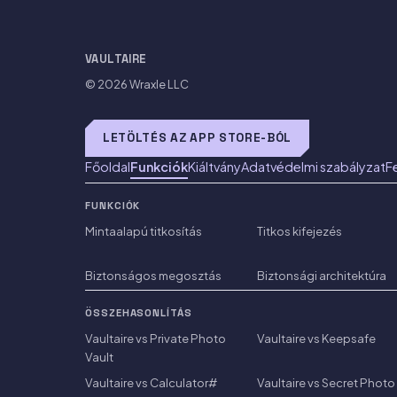
VAULTAIRE
© 2026
Wraxle LLC
LETÖLTÉS AZ APP STORE-BÓL
Főoldal
Funkciók
Kiáltvány
Adatvédelmi szabályzat
F
FUNKCIÓK
Mintaalapú titkosítás
Titkos kifejezés
Biztonságos megosztás
Biztonsági architektúra
ÖSSZEHASONLÍTÁS
Vaultaire vs Private Photo
Vaultaire vs Keepsafe
Vault
Vaultaire vs Calculator#
Vaultaire vs Secret Photo