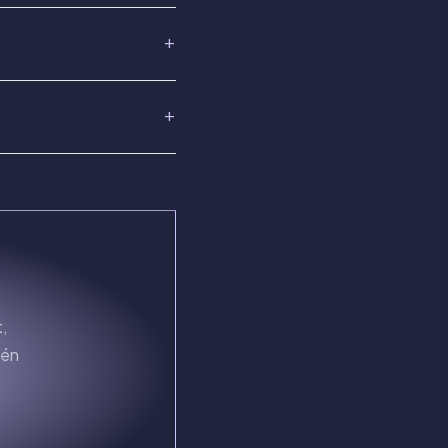
,
tén