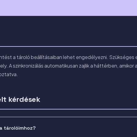
ntést a tároló beállításaiban lehet engedélyezni. Szükséges e
ly. A szinkronizálás automatikusan zajlik a háttérben, amikor
koztatva.
lt kérdések
a tárolóimhoz?