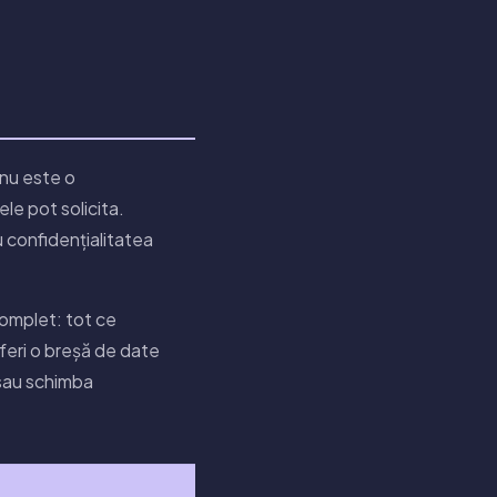
 nu este o
le pot solicita.
 confidențialitatea
complet: tot ce
uferi o breșă de date
 sau schimba