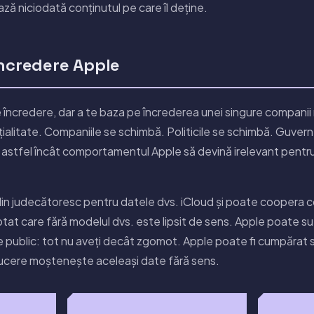
ază niciodată conținutul pe care îl deține.
încredere Apple
 încredere, dar a te baza pe încrederea unei singure companii
ialitate. Companiile se schimbă. Politicile se schimbă. Guverne
 astfel încât comportamentul Apple să devină irelevant pentru
din judecătoresc pentru datele dvs. iCloud și poate coopera 
iptat care fără modelul dvs. este lipsit de sens. Apple poate s
ge public: tot nu aveți decât zgomot. Apple poate fi cumpărat
ucere moștenește aceleași date fără sens.