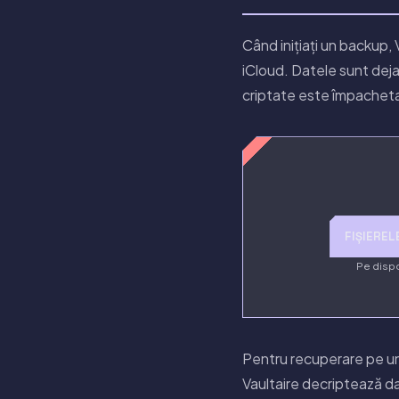
Când inițiați un backup, 
iCloud. Datele sunt deja
criptate este împacheta
FIȘIEREL
Pe dispo
Pentru recuperare pe un 
Vaultaire decriptează da