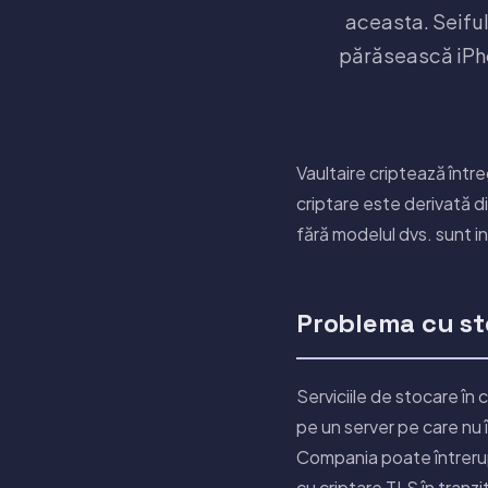
aceasta. Seiful
părăsească iPho
Vaultaire criptează între
criptare este derivată d
fără modelul dvs. sunt i
Problema cu st
Serviciile de stocare în
pe un server pe care nu î
Compania poate întrerupe
cu criptare TLS în tranzit