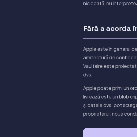
niciodată, nu interprete
Fără a acorda 
Apple este în general de
arhitectură de confidenț
Vaultaire este proiectat
dvs.
Apple poate primi un or
livrează este un blob cr
și datele dvs. pot scur
proprietarul: noua cond