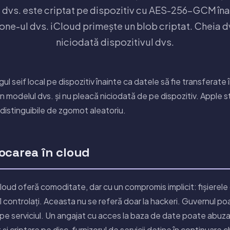
 dvs. este criptat pe dispozitiv cu AES-256-GCM îna
ne-ul dvs. iCloud primește un blob criptat. Cheia d
niciodată dispozitivul dvs.
gul seif local pe dispozitiv înainte ca datele să fie transferate
in modelul dvs. și nu pleacă niciodată de pe dispozitiv. Apple
ndistinguibile de zgomot aleatoriu.
ocarea în cloud
 cloud oferă comoditate, dar cu un compromis implicit: fișierel
l controlați. Aceasta nu se referă doar la hackeri. Guvernul po
 serviciul. Un angajat cu acces la baza de date poate abuza de
 și criptare pe disc, furnizorul de servicii deține în continuare c