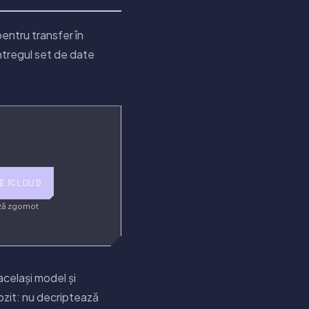
pentru transfer în
ntregul set de date
E ICLOUD
ză zgomot
același model și
ozit: nu decriptează