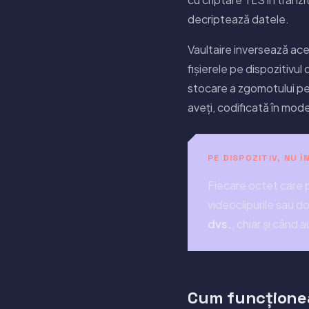
decriptează datele.
Vaultaire inversează acel 
fișierele pe dispozitivul
stocare a zgomotului pe 
aveți, codificată în mode
PE DISPOZITIV, NU 
Fiecare octet care p
videoclipurile sau do
dvs.
, chiar și când 
Cum funcționea