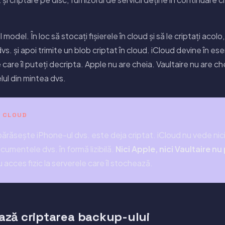
model. În loc să stocați fișierele în cloud și să le criptați acolo
 dvs. și apoi trimite un blob criptat în cloud. iCloud devine în es
care îl puteți decripta. Apple nu are cheia. Vaultaire nu are ch
lul din mintea dvs.
ÎN CLOUD
ărăsește iPhone-ul dvs. este deja criptat. iCloud nu vede nici
cumentele dvs. în formă lizibilă.
Nici Apple, nici Vaultaire nu
au acces fizic la serverele care îl stochează.
ză criptarea backup-ului