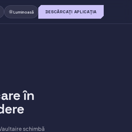
DESCĂRCAȚI APLICAȚIA
O
Luminoasă
are în
dere
 Vaultaire schimbă