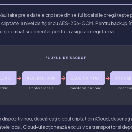
Vaultaire preia datele criptate din seiful local și le pregătește 
 criptate la nivel de fișier cu AES-256-GCM. Pentru backup, î
t și semnat suplimentar pentru a asigura integritatea.
FLUXUL DE BACKUP
→
→
→
E DVS.
AES-256-GCM
BLOB CRIPTAT
STOCAR
zitiv
Criptare locală
Transferat în iCloud
Stochea
dispozitiv nou, descărcați blobul criptat din iCloud, desenați 
tele local. Cloud-ul acționează exclusiv ca transportor și dep