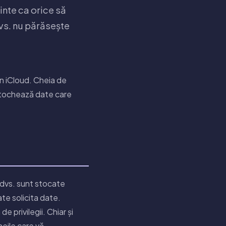
inte ca orice să
vs. nu părăsește
 în iCloud. Cheia de
 stochează date care
e dvs. sunt stocate
ate solicita date.
 privilegii. Chiar și
heile care vă