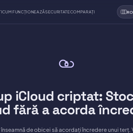
I
CUM FUNCȚIONEAZĂ
SECURITATE
COMPARAȚI
R
p iCloud criptat: Stoc
ud fără a acorda încre
 înseamnă de obicei să acordați încredere unui terț.