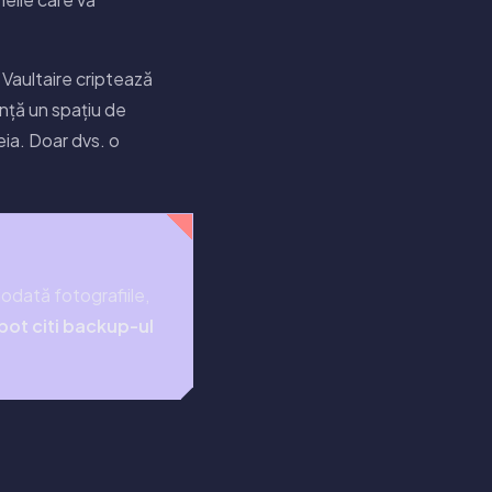
, Vaultaire criptează
ență un spațiu de
eia. Doar dvs. o
odată fotografiile,
 pot citi backup-ul