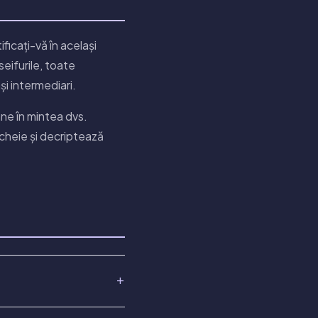
ficați-vă în același
eifurile, toate
și intermediari.
ne în mintea dvs.
 cheie și decriptează