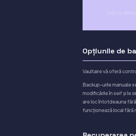
0
CHEI CU APPLE
Opțiunile de b
Vaultaire vă oferă cont
Backup-urile manuale se
modificările în seif și l
are loc întotdeauna fără
funcționează local fără 
Recuperarea pe