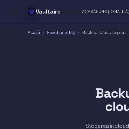
Vaultaire
ACASĂ
FUNCȚIONALITĂȚ
Acasă
/
Funcționalități
/
Backup iCloud criptat
Backu
clo
Stocarea în cloud