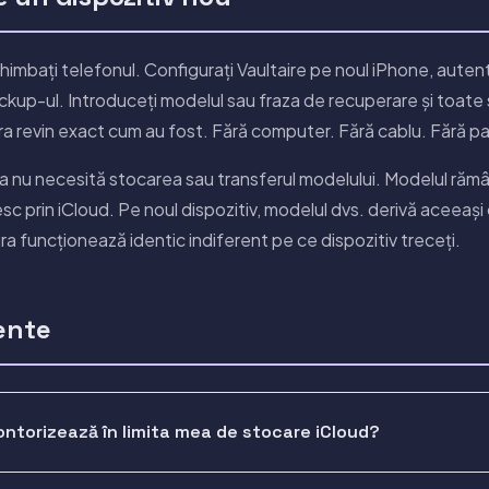
himbați telefonul. Configurați Vaultaire pe noul iPhone, autenti
ackup-ul. Introduceți modelul sau fraza de recuperare și toate s
ura revin exact cum au fost. Fără computer. Fără cablu. Fără pa
a nu necesită stocarea sau transferul modelului. Modelul rămâ
sc prin iCloud. Pe noul dispozitiv, modelul dvs. derivă aceeași
ra funcționează identic indiferent pe ce dispozitiv treceți.
ente
ontorizează în limita mea de stocare iCloud?