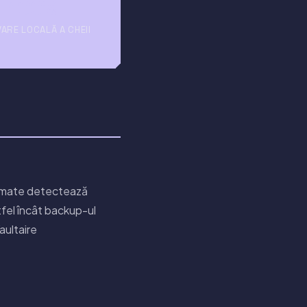
100%
VARE LOCALĂ A CHEII
utomate detectează
stfel încât backup-ul
aultaire