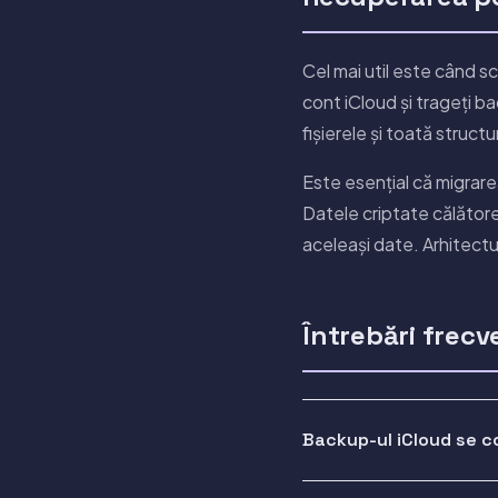
Cel mai util este când sc
cont iCloud și trageți b
fișierele și toată struct
Este esențial că migrare
Datele criptate călătore
aceleași date. Arhitectu
Întrebări frecv
Backup-ul iCloud se c