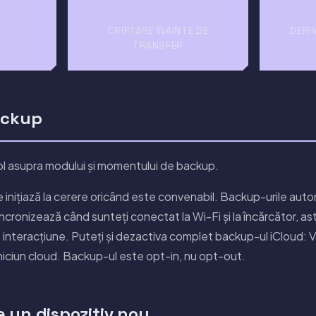
AES-256
CRIPTARE ÎNAINTE DE
DERI
TRANSFER
ackup
rol asupra modului și momentului de backup.
 inițiază la cerere oricând este convenabil. Backup-urile a
e sincronizează când sunteți conectat la Wi-Fi și la încărcător, a
 interacțiune. Puteți și dezactiva complet backup-ul iCloud: V
niciun cloud. Backup-ul este opt-in, nu opt-out.
 un dispozitiv nou