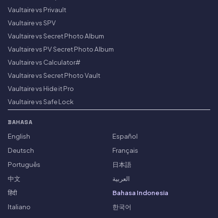
Vaultaire vs Privault
Vaultaire vs SPV
Vaultaire vs Secret Photo Album
Vaultaire vs PV Secret Photo Album
Vaultaire vs Calculator#
Vaultaire vs Secret Photo Vault
Vaultaire vs Hide it Pro
Vaultaire vs Safe Lock
BAHASA
English
Español
Deutsch
Français
Português
日本語
中文
العربية
हिंदी
Bahasa Indonesia
Italiano
한국어