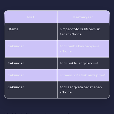
Niat
Pertanyaan
Utama
simpan foto bukti pemilik
tanah iPhone
Sekunder
foto perbaikan penyewa
iPhone
Sekunder
foto bukti uang deposit
Sekunder
screenshot struk sewa privat
Sekunder
foto sengketa perumahan
iPhone