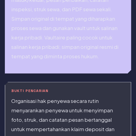
inspeksi, struk sewa, dan PDF sewa sekali.
Simpan original di tempat yang diharapkan
proses sewa dan gunakan vault untuk salinan
kerja pribadi. Vaultaire paling cocok untuk
salinan kerja pribadi; simpan original resmi di
tempat yang diminta proses hukum.
BUKTI PENCARIAN
Organisasi hak penyewa secara rutin
menyarankan penyewa untuk menyimpan
foto, struk, dan catatan pesan bertanggal
untuk mempertahankan klaim deposit dan