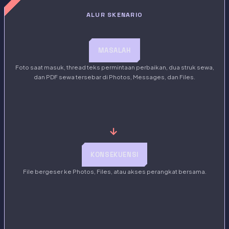
ALUR SKENARIO
MASALAH
Foto saat masuk, thread teks permintaan perbaikan, dua struk sewa,
dan PDF sewa tersebar di Photos, Messages, dan Files.
→
KONSEKUENSI
File bergeser ke Photos, Files, atau akses perangkat bersama.