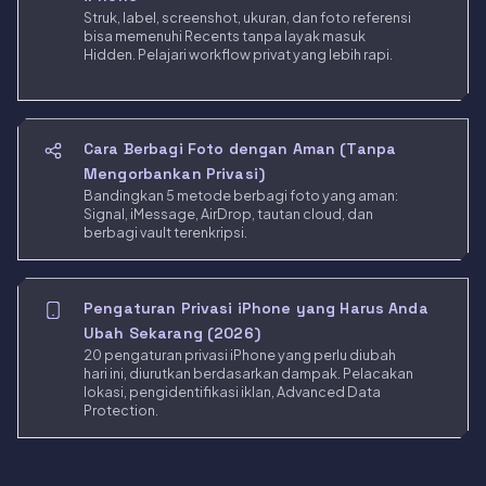
Struk, label, screenshot, ukuran, dan foto referensi
bisa memenuhi Recents tanpa layak masuk
Hidden. Pelajari workflow privat yang lebih rapi.
Cara Berbagi Foto dengan Aman (Tanpa
Mengorbankan Privasi)
Bandingkan 5 metode berbagi foto yang aman:
Signal, iMessage, AirDrop, tautan cloud, dan
berbagi vault terenkripsi.
Pengaturan Privasi iPhone yang Harus Anda
Ubah Sekarang (2026)
20 pengaturan privasi iPhone yang perlu diubah
hari ini, diurutkan berdasarkan dampak. Pelacakan
lokasi, pengidentifikasi iklan, Advanced Data
Protection.