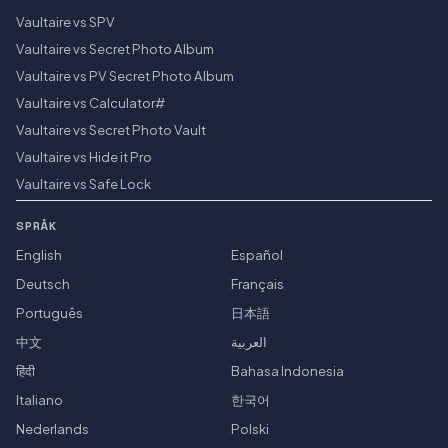
Vaultaire vs SPV
Vaultaire vs Secret Photo Album
Vaultaire vs PV Secret Photo Album
Vaultaire vs Calculator#
Vaultaire vs Secret Photo Vault
Vaultaire vs Hide it Pro
Vaultaire vs Safe Lock
SPRÅK
English
Español
Deutsch
Français
Português
日本語
中文
العربية
हिंदी
Bahasa Indonesia
Italiano
한국어
Nederlands
Polski