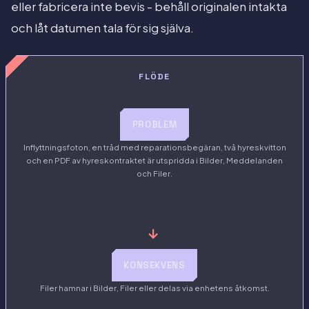
eller fabricera inte bevis - behåll originalen intakta
och låt datumen tala för sig själva.
FLÖDE
PROBLEM
Inflyttningsfoton, en tråd med reparationsbegäran, två hyreskvitton
och en PDF av hyreskontraktet är utspridda i Bilder, Meddelanden
och Filer.
→
KONSEKVENS
Filer hamnar i Bilder, Filer eller delas via enhetens åtkomst.