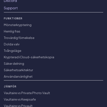
Discord
Support
FUNKTIONER
Mönsterkryptering
Hemlig fras
Trovärdig förnekelse
Dolda valv
Tvångsläge
Krypterad iCloud-säkerhetskopia
Säker delning
Säkerhetsarkitektur
Användarvänlighet
JÄMFÖR
Vaultaire vs Private Photo Vault
Vaultaire vs Keepsafe
Vaultaire vs Privault