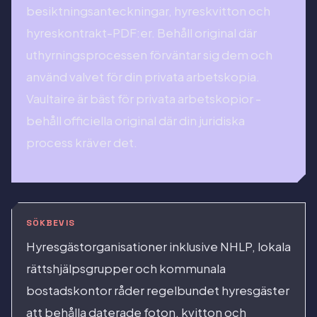
besiktningsanteckningar, hyreskvitton och
hyreskontrakt-PDF:er. Behåll original där
uthyrningsprocessen förväntar sig dem och
använd valvet för din privata arbetskopia.
Vaultaire är bäst för privata arbetskopior -
behåll officiella original där din juridiska
process kräver det.
SÖKBEVIS
Hyresgästorganisationer inklusive NHLP, lokala
rättshjälpsgrupper och kommunala
bostadskontor råder regelbundet hyresgäster
att behålla daterade foton, kvitton och