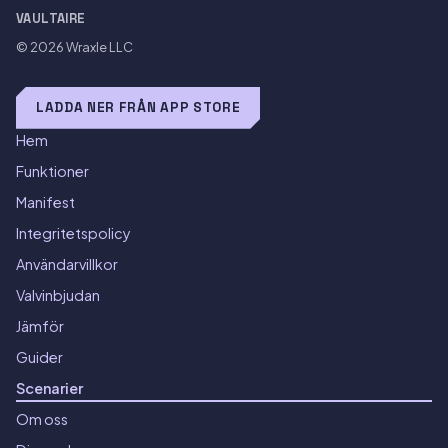
VAULTAIRE
© 2026
Wraxle LLC
LADDA NER FRÅN APP STORE
Hem
Funktioner
Manifest
Integritetspolicy
Användarvillkor
Valvinbjudan
Jämför
Guider
Scenarier
Om oss