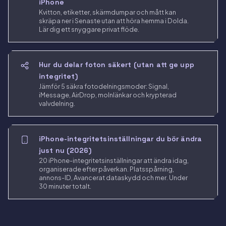
iPhone
Kvitton, etiketter, skärmdumpar och mått kan
skräpa ner i Senaste utan att höra hemma i Dolda.
Lär dig ett snyggare privat flöde.
Hur du delar foton säkert (utan att ge upp
integritet)
Jämför 5 säkra fotodelningsmoder: Signal,
iMessage, AirDrop, molnlänkar och krypterad
valvdelning.
iPhone-integritetsinställningar du bör ändra
just nu (2026)
20 iPhone-integritetsinställningar att ändra idag,
organiserade efter påverkan. Platsspårning,
annons-ID, Avancerat dataskydd och mer. Under
30 minuter totalt.