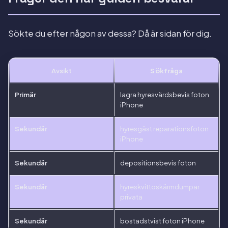
Sökte du efter någon av dessa? Då är sidan för dig.
Avsikt
Sökfråga
Primär
lagra hyresvärdsbevis foton
iPhone
Sekundär
hyresgäst reparationsfoton
iPhone
Sekundär
depositionsbevis foton
Sekundär
hyreskvittoskärmdumpar
privata
Sekundär
bostadstvist foton iPhone