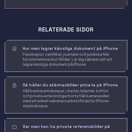
RELATERADE SIDOR
Hur man lagrar känsliga dokument på iPhone
Passkopior, certifikat, journaler och juridiska filer
hör inte hemma löst i Bilder. Lär dig säkrare sätt att
lagra känsliga dokument på iPhone.
Så håller du skärmavbilder privata på iPhone
Håll bankskärmdumpar, chattar, biljetter, kvitton
och privata anteckningar borta från kamerarullen
med ett enkelt sekretessarbetsflöde för iPhone-
skärmdumpar.
Var man kan ha privata referensbilder på