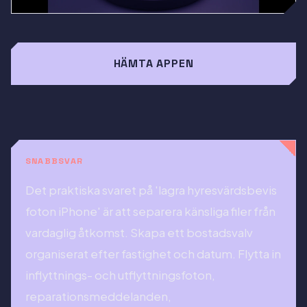
HÄMTA APPEN
SNABBSVAR
Det praktiska svaret på 'lagra hyresvärdsbevis
foton iPhone' är att separera känsliga filer från
vardaglig åtkomst. Skapa ett bostadsvalv
organiserat efter fastighet och datum. Flytta in
inflyttnings- och utflyttningsfoton,
reparationsmeddelanden,