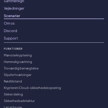
Sammenlign
Vejledninger
Scenarier
Om os
Discord
Support
FUNKTIONER
Mønsterkryptering
Hemmelig sætning
Troværdig benægtelse
Skjulte hvælvinger
Nødtilstand
Krypteret iCloud-sikkerhedskopiering
Sikker deling
Sikkerhedsarkitektur
Let at bruge