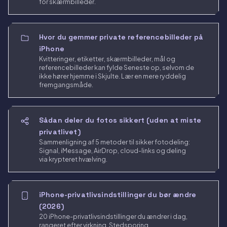
for skærmbilleder.
Hvor du gemmer private referencebilleder på
iPhone
Kvitteringer, etiketter, skærmbilleder, mål og
referencebilleder kan fylde Seneste op, selvom de
ikke hører hjemme i Skjulte. Lær en mere ryddelig
fremgangsmåde.
Sådan deler du fotos sikkert (uden at miste
privatlivet)
Sammenligning af 5 metoder til sikker fotodeling:
Signal, iMessage, AirDrop, cloud-links og deling
via krypteret hvælving.
iPhone-privatlivsindstillinger du bør ændre
(2026)
20 iPhone-privatlivsindstillinger du ændrer i dag,
rangeret efter virkning. Stedsporing,