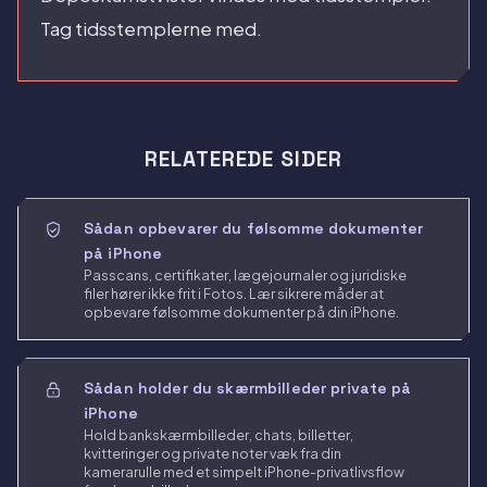
Tag tidsstemplerne med.
RELATEREDE SIDER
Sådan opbevarer du følsomme dokumenter
på iPhone
Passcans, certifikater, lægejournaler og juridiske
filer hører ikke frit i Fotos. Lær sikrere måder at
opbevare følsomme dokumenter på din iPhone.
Sådan holder du skærmbilleder private på
iPhone
Hold bankskærmbilleder, chats, billetter,
kvitteringer og private noter væk fra din
kamerarulle med et simpelt iPhone-privatlivsflow