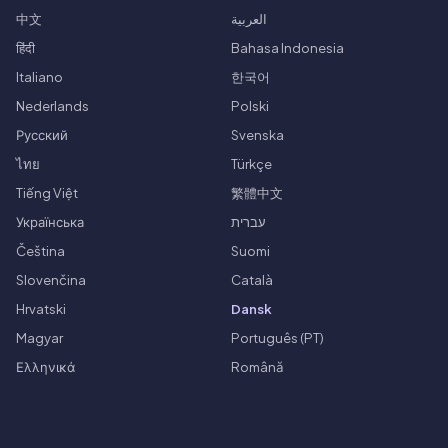
中文
العربية
हिंदी
Bahasa Indonesia
Italiano
한국어
Nederlands
Polski
Русский
Svenska
ไทย
Türkçe
Tiếng Việt
繁體中文
Українська
עברית
Čeština
Suomi
Slovenčina
Català
Hrvatski
Dansk
Magyar
Português (PT)
Ελληνικά
Română