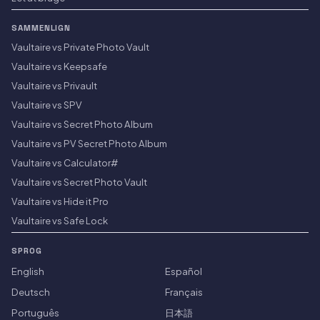
SAMMENLIGN
Vaultaire vs Private Photo Vault
Vaultaire vs Keepsafe
Vaultaire vs Privault
Vaultaire vs SPV
Vaultaire vs Secret Photo Album
Vaultaire vs PV Secret Photo Album
Vaultaire vs Calculator#
Vaultaire vs Secret Photo Vault
Vaultaire vs Hide it Pro
Vaultaire vs Safe Lock
SPROG
English
Español
Deutsch
Français
Português
日本語