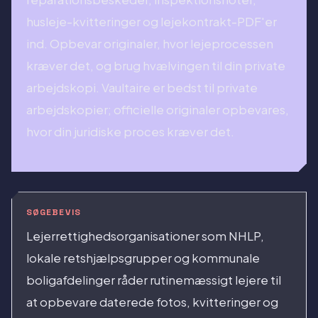
husleje-kvitteringer og lejekontrakt-PDF'er
ind. Opbevar originaler, hvor lejeprocessen
kræver det, og brug hvælvingen til din private
arbejdskopi. Vaultaire er bedst til private
arbejdskopier; officielle originaler opbevares,
hvor din juridiske proces kræver det.
SØGEBEVIS
Lejerrettighedsorganisationer som NHLP,
lokale retshjælpsgrupper og kommunale
boligafdelinger råder rutinemæssigt lejere til
at opbevare daterede fotos, kvitteringer og