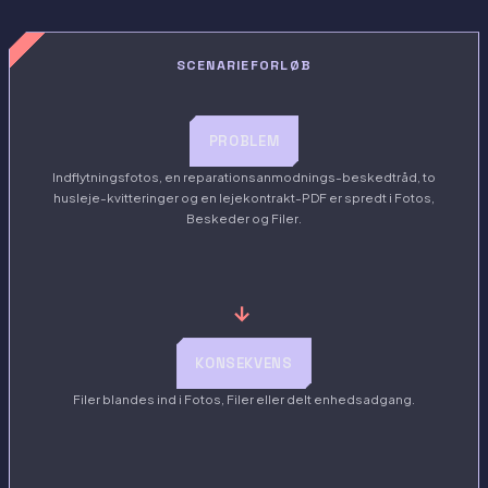
SCENARIEFORLØB
PROBLEM
Indflytningsfotos, en reparationsanmodnings-beskedtråd, to
husleje-kvitteringer og en lejekontrakt-PDF er spredt i Fotos,
Beskeder og Filer.
→
KONSEKVENS
Filer blandes ind i Fotos, Filer eller delt enhedsadgang.