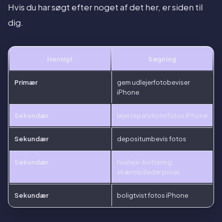
Hvis du har søgt efter noget af det her, er siden til
dig.
Hensigt
Søgning
Primær
gem udlejerfotobeviser
iPhone
Sekundær
lejer reparationsfotos iPhone
Sekundær
depositumbevis fotos
Sekundær
husleje-kvittering
skærmbilleder privat
Sekundær
boligtvist fotos iPhone