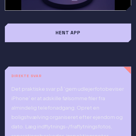
HENT APP
DIREKTE SVAR
Det praktiske svar på 'gem udlejerfotobeviser
iPhone' er at adskille følsomme filer fra
almindelig telefonadgang. Opret en
boligshvælving organiseret efter ejendom og
dato. Læg indflytnings-/fraflytningsfotos,
reparationsbeskeder, inspektionsnoter,