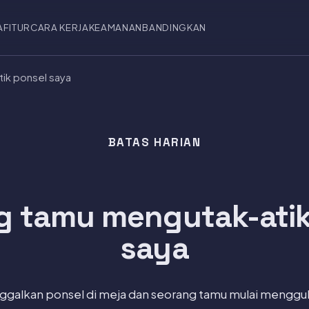
A
FITUR
CARA KERJA
KEAMANAN
BANDINGKAN
ik ponsel saya
BATAS HARIAN
g tamu mengutak-atik
saya
galkan ponsel di meja dan seorang tamu mulai menggulir.