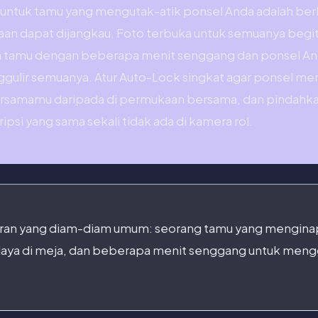
 untuk tamu yang mengutak-atik ponsel Anda adalah be
aan dapat dijangkau. Foto terbuka untuk semuanya begit
a tamu dengan beberapa menit senggang dan ponsel An
ggulir semuanya. Atur Auto-Lock singkat agar ponsel men
ersamamu daripada di permukaan bersama, dan pindahkan
ipsi yang sama sekali tidak ada di kamera rol.
garan yang diam-diam umum: seorang tamu yang mengina
daya di meja, dan beberapa menit senggang untuk meng