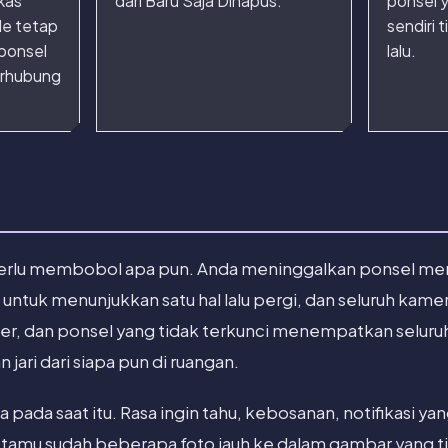
nkas
dari Baru Saja Dihapus.
ponsel 
ile tetap
sendiri 
 ponsel
lalu.
terhubung
erlu membobol apa pun. Anda meninggalkan ponsel meng
ntuk menunjukkan satu hal lalu pergi, dan seluruh kamera
ser, dan ponsel yang tidak terkunci menempatkan selur
 jari dari siapa pun di ruangan.
a pada saat itu. Rasa ingin tahu, kebosanan, notifikasi yan
g tamu sudah beberapa foto jauh ke dalam gambar yang 