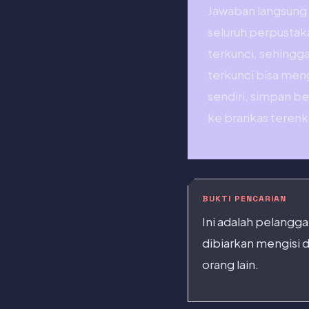
Jawaban langsung
seluruh perpustak
terkunci, sehingg
terkunci bisa men
sendiri, simpan b
ke brankas terenkr
BUKTI PENCARIAN
Ini adalah pelang
dibiarkan mengisi 
orang lain.