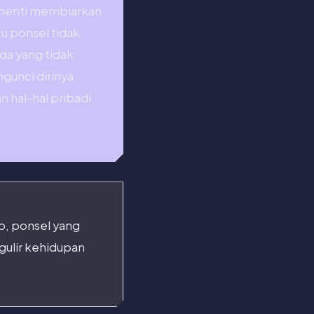
rhenti membiarkan
u ponsel tidak
da yang tidak
gunci dirinya
 hal-hal pribadi
p, ponsel yang
gulir kehidupan