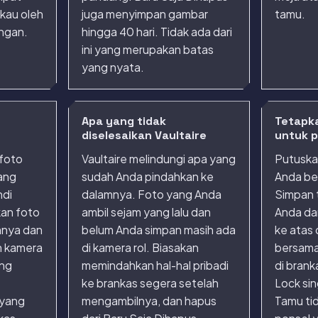
gkau oleh
juga menyimpan gambar
tamu.
ngan.
hingga 40 hari. Tidak ada dari
ini yang merupakan batas
yang nyata.
Apa yang tidak
Tetapk
diselesaikan Vaultaire
untuk p
 foto
Vaultaire melindungi apa yang
Putuska
yang
sudah Anda pindahkan ke
Anda be
ndi
dalamnya. Foto yang Anda
Simpan 
kan foto
ambil sejam yang lalu dan
Anda da
mnya dan
belum Anda simpan masih ada
ke atas
n kamera
di kamera rol. Biasakan
bersama,
ang
memindahkan hal-hal pribadi
di brank
ke brankas segera setelah
Lock sin
 yang
mengambilnya, dan hapus
Tamu tid