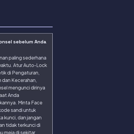
onsel sebelum Anda
nan paling sederhana
waktu. Atur Auto-Lock
tik di Pengaturan,
n dan Kecerahan,
sel mengunci dirinya
saat Anda
kannya. Minta Face
kode sandi untuk
 kunci, dan jangan
an tidak terkunci di
u meja di sekitar