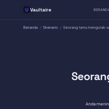
Vaultaire
BERAND
Beranda
/
Skenario
/
Seorang tamu mengutak-at
Seoran
Anda mening