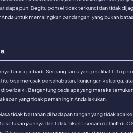
at siapa pun. Begitu ponsel tidak terkunci dan tidak di
ar Anda untuk memalingkan pandangan, yang bukan bata
ya
nya terasa pribadi. Seorang tamu yang melihat foto priba
 itu bisa merusak persahabatan, kunjungan keluarga, at
t diperbaiki. Bergantung pada apa yang mereka temukan, 
cakapan yang tidak pernah ingin Anda lakukan.
asa tidak bertahan di hadapan tangan yang tidak ada ke
u ketukan jauhnya dan tidak dikunci secara default di iO
Saja Dihapus selama berminggu-minggu, dan ponsel yan