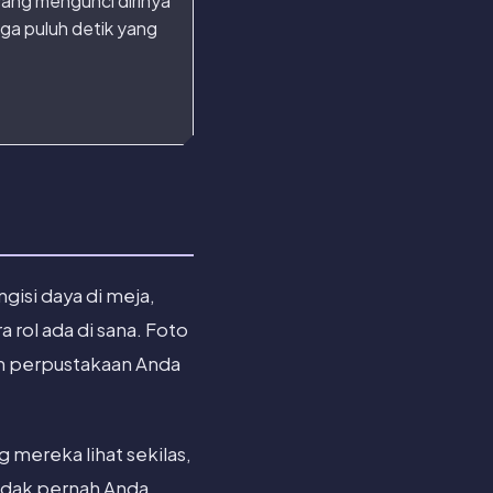
yang mengunci dirinya
tiga puluh detik yang
isi daya di meja,
 rol ada di sana. Foto
uh perpustakaan Anda
g mereka lihat sekilas,
tidak pernah Anda