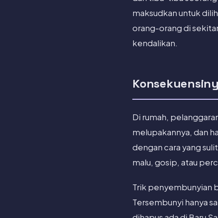
maksudkan untuk dilih
orang-orang di sekit
kendalikan.
Konsekuensin
Di rumah, pelanggaran
melupakannya, dan hal
dengan cara yang suli
malu, gosip, atau per
Trik penyembunyian bi
Tersembunyi hanya sat
dihapus ada di Baru 