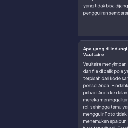
yang tidak bisa dijan
pengguliran sembara
Apa yang dilindungi
Vaultaire
Vaultaire menyimpan
dan file di balik pola 
terpisah dari kode sa
ponsel Anda. Pindah
pribadi Anda ke dala
mereka meninggalka
rol, sehingga tamu y
menggulir Foto tidak
menemukan apa pun