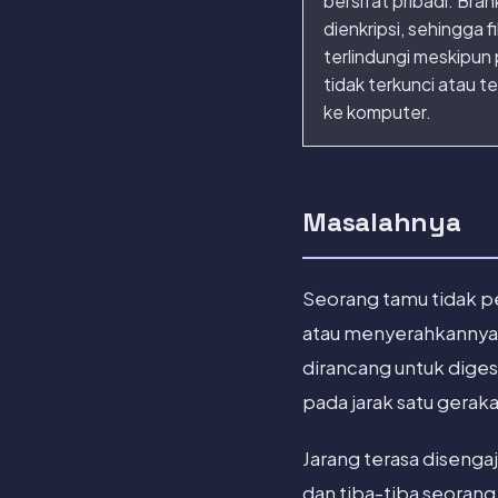
bersifat pribadi. Bra
dienkripsi, sehingga f
terlindungi meskipun
tidak terkunci atau 
ke komputer.
Masalahnya
Seorang tamu tidak p
atau menyerahkannya u
dirancang untuk dige
pada jarak satu gerakan
Jarang terasa disengaj
dan tiba-tiba seoran