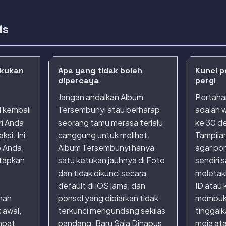
is
akukan
Apa yang tidak boleh
Kunci p
dipercaya
pergi
Jangan andalkan Album
Pertaha
 kembali
Tersembunyi atau berharap
adalah 
ri Anda
seorang tamu merasa terlalu
ke 30 de
si. Ini
canggung untuk melihat.
Tampila
 Anda,
Album Tersembunyi hanya
agar pon
tapkan
satu ketukan jauhnya di Foto
sendiri 
dan tidak dikunci secara
meletak
default di iOS lama, dan
ID atau 
nah
ponsel yang dibiarkan tidak
membuka
 awal,
terkunci mengundang sekilas
tinggalk
mpat
pandang. Baru Saja Dihapus
meja ata