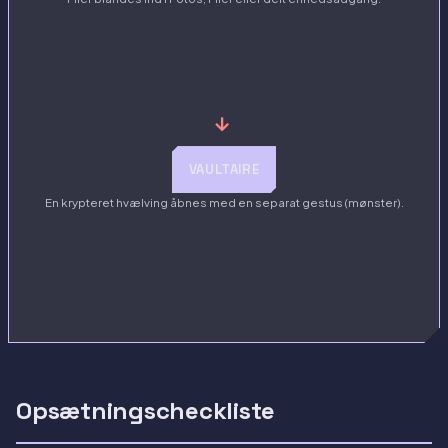
→
VAULTAIRE
En krypteret hvælving åbnes med en separat gestus (mønster).
Opsætningscheckliste