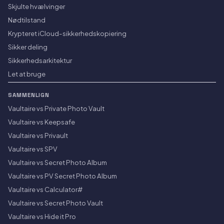
Skjulte hvælvinger
Nødtilstand
Krypteret iCloud-sikkerhedskopiering
Sikker deling
Sikkerhedsarkitektur
Let at bruge
SAMMENLIGN
Vaultaire vs Private Photo Vault
Vaultaire vs Keepsafe
Vaultaire vs Privault
Vaultaire vs SPV
Vaultaire vs Secret Photo Album
Vaultaire vs PV Secret Photo Album
Vaultaire vs Calculator#
Vaultaire vs Secret Photo Vault
Vaultaire vs Hide it Pro