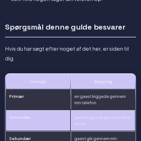
Spørgsmål denne guide besvarer
Hvis du har søgt efter noget af det her, er siden til
dig.
Hensigt
Søgning
Primær
en gaest kiggede gennem
min telefon
Sekundær
gaest kiggede gennem mine
fotos
Sekundær
gaest gik gennem min