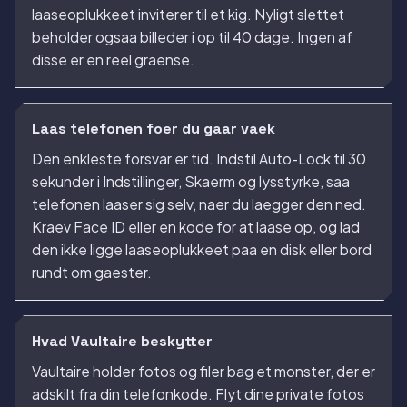
laaseoplukkeet inviterer til et kig. Nyligt slettet
beholder ogsaa billeder i op til 40 dage. Ingen af
disse er en reel graense.
Laas telefonen foer du gaar vaek
Den enkleste forsvar er tid. Indstil Auto-Lock til 30
sekunder i Indstillinger, Skaerm og lysstyrke, saa
telefonen laaser sig selv, naer du laegger den ned.
Kraev Face ID eller en kode for at laase op, og lad
den ikke ligge laaseoplukkeet paa en disk eller bord
rundt om gaester.
Hvad Vaultaire beskytter
Vaultaire holder fotos og filer bag et monster, der er
adskilt fra din telefonkode. Flyt dine private fotos