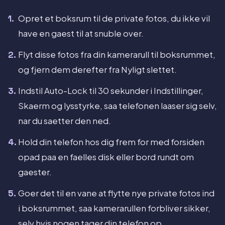
Opret et boksrum til de private fotos, du ikke vil
have en gaest til at snuble over.
Flyt disse fotos fra din kamerarull til boksrummet,
og fjern dem derefter fra Nyligt slettet.
Indstil Auto-Lock til 30 sekunder i Indstillinger,
Skaerm og lysstyrke, saa telefonen laaser sig selv,
nar du saetter den ned.
Hold din telefon hos dig frem for med forsiden
opad paa en faelles disk eller bord rundt om
gaester.
Goer det til en vane at flytte nye private fotos ind
i boksrummet, saa kamerarullen forbliver sikker,
selv hvis nogen tager din telefon op.