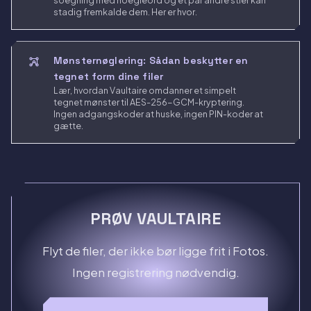
soegning med noegleord og et par andre stier kan
stadig fremkalde dem. Her er hvor.
Mønsternøglering: Sådan beskytter en
tegnet form dine filer
Lær, hvordan Vaultaire omdanner et simpelt
tegnet mønster til AES-256-GCM-kryptering.
Ingen adgangskoder at huske, ingen PIN-koder at
gætte.
PRØV VAULTAIRE
Flyt de filer, der ikke bør ligge frit i Fotos.
Ingen registrering nødvendig.