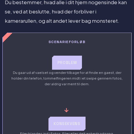
Du bestemmer, hvad alle i dit hjem nogensinde kan
se, ved at beslutte, hvad der forbliver i
kamerarullen, og alt andet lever bag monsteret.
SCENARIEFORLØB
PROBLEM
Du gaar ud af vaelset og vender tilbage for at finde en gaest, der
holder din telefon, tommelfingeren midt i et swipe gennem fotos,
der aldrig var ment til dem.
→
KONSEKVENS
Filer blandes ind i Fotos, Filer eller delt enhedsadgang.