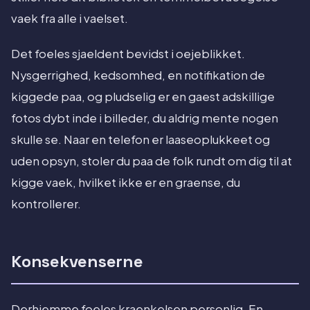
vaek fra alle i vaelset.
Det foeles sjaeldent bevidst i oejeblikket.
Nysgerrighed, kedsomhed, en notifikation de
kiggede paa, og pludselig er en gaest adskillige
fotos dybt inde i billeder, du aldrig mente nogen
skulle se. Naar en telefon er laaseoplukkeet og
uden opsyn, stoler du paa de folk rundt om dig til at
kigge vaek, hvilket ikke er en graense, du
kontrollerer.
Konsekvenserne
Derhjemme foeles kraenkelsen personlig. En