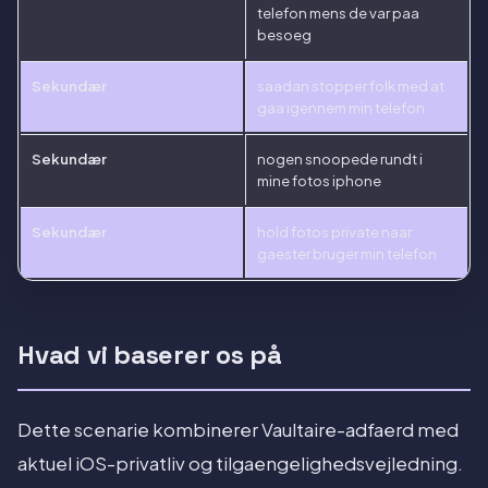
telefon mens de var paa
besoeg
Sekundær
saadan stopper folk med at
gaa igennem min telefon
Sekundær
nogen snoopede rundt i
mine fotos iphone
Sekundær
hold fotos private naar
gaester bruger min telefon
Hvad vi baserer os på
Dette scenarie kombinerer Vaultaire-adfaerd med
aktuel iOS-privatliv og tilgaengelighedsvejledning.