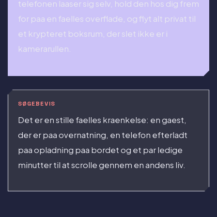
telefonen laaser sig selv, hold den hos dig frem
for paa en faelles overflade, og flyt alt privat til
et krypteret boksrum, der slet ikke er i
kamerarullen.
SØGEBEVIS
Det er en stille faelles kraenkelse: en gaest,
der er paa overnatning, en telefon efterladt
paa opladning paa bordet og et par ledige
minutter til at scrolle gennem en andens liv.