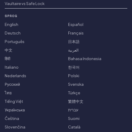
Vaultaire vs Safe Lock
SPROG
English
Español
Deutsch
Français
Português
日本語
中文
العربية
हिंदी
Bahasa Indonesia
Italiano
한국어
Nederlands
Polski
Русский
Svenska
ไทย
Türkçe
Tiếng Việt
繁體中文
Українська
עברית
Čeština
Suomi
Slovenčina
Català