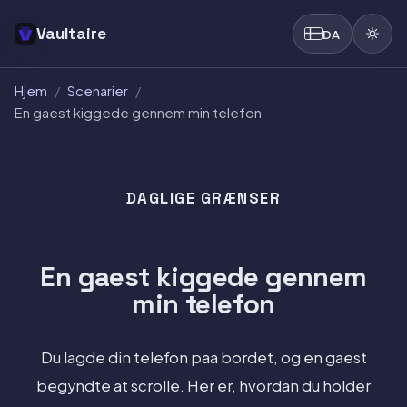
Vaultaire
DA
Hjem
/
Scenarier
/
En gaest kiggede gennem min telefon
DAGLIGE GRÆNSER
En gaest kiggede gennem
min telefon
Du lagde din telefon paa bordet, og en gaest
begyndte at scrolle. Her er, hvordan du holder