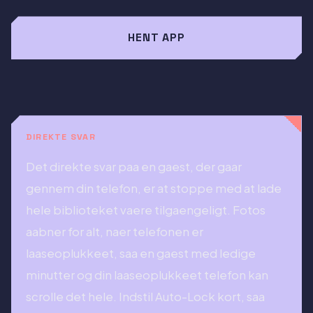
HENT APP
DIREKTE SVAR
Det direkte svar paa en gaest, der gaar
gennem din telefon, er at stoppe med at lade
hele biblioteket vaere tilgaengeligt. Fotos
aabner for alt, naer telefonen er
laaseoplukkeet, saa en gaest med ledige
minutter og din laaseoplukkeet telefon kan
scrolle det hele. Indstil Auto-Lock kort, saa