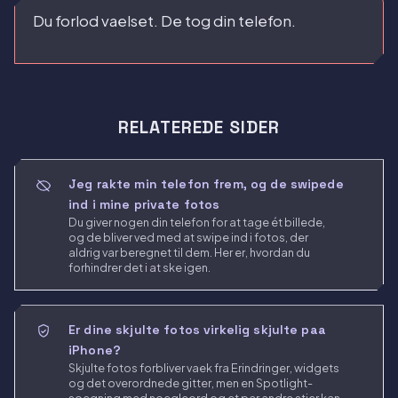
Du forlod vaelset. De tog din telefon.
RELATEREDE SIDER
Jeg rakte min telefon frem, og de swipede
ind i mine private fotos
Du giver nogen din telefon for at tage ét billede,
og de bliver ved med at swipe ind i fotos, der
aldrig var beregnet til dem. Her er, hvordan du
forhindrer det i at ske igen.
Er dine skjulte fotos virkelig skjulte paa
iPhone?
Skjulte fotos forbliver vaek fra Erindringer, widgets
og det overordnede gitter, men en Spotlight-