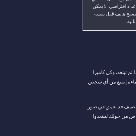
عداد افتراضي. لا يمكن
صفح هاتف قفل نفسه
ثانية.
ثم تبتعد، وكل كاميرا
إيماءة إصبع من أي شخص
 الضيف قد تعمق في صور
اص من حولك ليبتعدوا