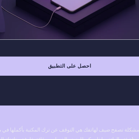
احصل على التطبيق
مشكلة تصفح ضيف لهاتفك هي التوقف عن ترك المكتبة بأكملها في متن