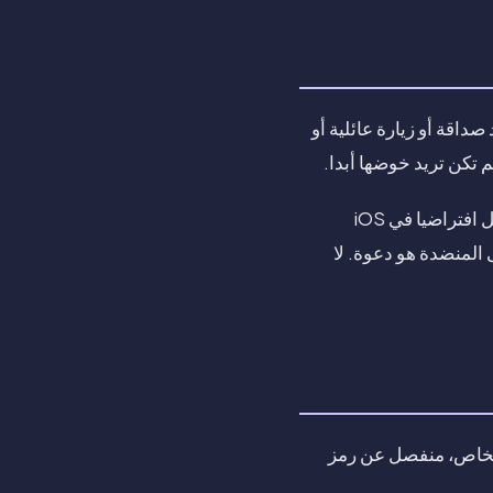
داقة أو زيارة عائلية أو
م تكن تريد خوضها أبدا.
حيل الإخفاء المعتادة لا تصمد أمام اليدين الخاملتين. الألبوم المخفي يبعد نقرة واحدة وغير مقفل افتراضيا في iOS
المنضدة هو دعوة. لا
طها الخاص، منفصل عن رمز