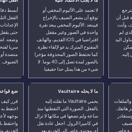
ما لا يجب الاعتماد عليه
اقفل الهات
سترجع
لا تعتمد على الألبوم المخفي أو
أبسط دفاع
 قبل أن
توقع أن يشعر الضيف بالإحراج
ك، وأنت
فيبتعد. الألبوم المخفي يبعد نقرة
الإعدادات
لذي لم
واحدة في الصور وغير مقفل
حتى يقفل 
اول اليد
افتراضيا في iOS القديم، والهاتف
يمكن
المفتوح المترك يدعو لإلقاء نظرة.
سريا لفتحه
إليه.
كما تحتفظ الصور المحذوفة مؤخرا
منضدة أو 
بالصور لمدة تصل إلى 40 يوما. لا
الضيوف.
شيء من هذا يمثل حدا حقيقيا.
ما لا يحله Vaultaire
ضع قواعد 
V بالصور والملفات
يحمي Vaultaire ما نقلته إليه
قرر كيف ي
 هاتفك.
بالفعل. الصورة التي التقطتها منذ
احتفظ به 
وستغادر
ساعة ولم تضعها في مكانها لا تزال
بوجهه لأ
الضيف
في كاميرا الرول. اجعل عادة نقل
واحتفظ ب
يء خاص.
أي محتوى خاص إلى الخزنة بعد
الخزنة، وت