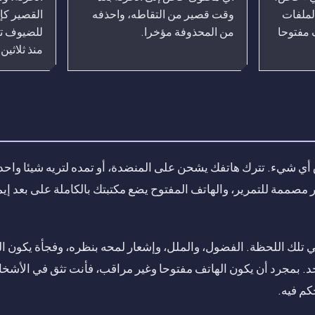
لملفات
وقت قصير من التقاطه، واحذفه
القصير كإ
 مفتوحا
من المحذوفة مؤخرا.
للضيوف ت
منذ ثلاثين 
 أي شيء. تترك هاتفك يشحن على المنضدة، أو تمده لتريه شيئا واحدا 
 مصممة للتمرير، والهاتف المفتوح يضع مكتبتك بالكاملة على بعد 
ا في تلك اللحظة. الفضول، والملل، وإشعار لمحه بنظره، وفجأة يكون
أحد. بمجرد أن يكون الهاتف مفتوحا وغير مراقب، فأنت تثق في الأشخ
كم فيه.