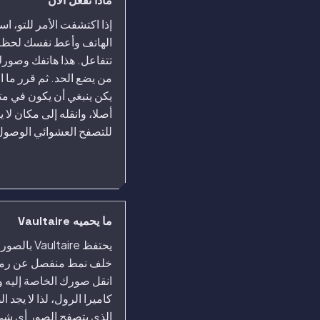
ماذا تفعل الآن
إذا اكتشفت الأمر للتو، ا
الهاتف وأعط نفسك لحظة
تتفاعل. هذا هاتفك وصور
من يضع الحد. ثم قرر ما ا
يكن ينبغي أن يكون في متن
أصلا، وانقله إلى مكان لا 
للتصفح العشوائي الوصول 
ما يحميه Vaultaire
يحتفظ aultaire
خلف نمط منفصل عن رمز
انقل صورك الخاصة إليه 
كاميرا الرول، لذا لا يجد 
الذي يتصفح الصور أي ش