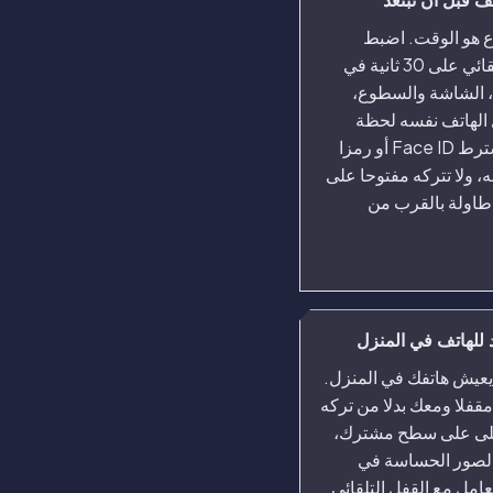
ف قبل أن تبتعد
 هو الوقت. اضبط
القفل التلقائي على 30 ثانية في
، الشاشة والسطوع،
الهاتف نفسه لحظة
وضعه. اشترط Face ID أو رمزا
، ولا تتركه مفتوحا على
طاولة بالقرب من
للهاتف في المنزل
عيش هاتفك في المنزل.
مقفلا ومعك بدلا من تركه
على على سطح مشترك،
الصور الحساسة في
عامل مع القفل التلقائي