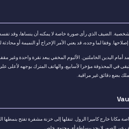
 شخصية. الضيف الذي رأى صورة خاصة لا يمكنه أن ينساها، وقد تفسد ص
حها. وفقا لما وجده، قد يعني الأمر الإحراج أو النميمة أو محادثة ل
بقى في المحذوفة مؤخرا لأسابيع، والهاتف المترك بوجهه لأعلى على 
ك بضع دقائق غير مراقبة.
Va صورك الخاصة مكانا خارج كاميرا الرول. تنقلها إلى خزنة مشفرة تفتح بنم
يف عبر الصور لا يجد ببساطة أي محتوى خاص.