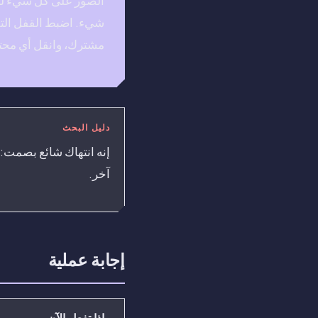
الصور على كل شيء لحظ
شيء. اضبط القفل الت
مشترك، وانقل أي محتو
دليل البحث
إنه انتهاك شائع بصمت
آخر.
إجابة عملية