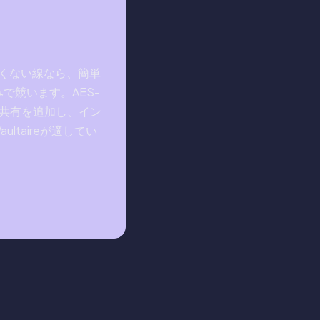
たくない線なら、簡単
で競います。AES-
の共有を追加し、イン
taireが適してい