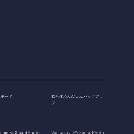
急モード
暗号化済みiCloudバックアッ
プ
ltaire vs Secret Photo
Vaultaire vs PV Secret Photo