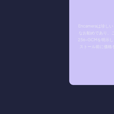
Encameraは
なお勧めであり、こ
256-GCMを明
ストール前に価格を