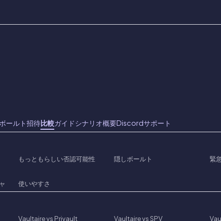
ボールト招待
比較
ガイド
シナリオ
概要
Discord
サポート
もっともらしい否認可能性
隠しボールト
緊
ャ
使いやすさ
Vaultaire vs Privault
Vaultaire vs SPV
Vau