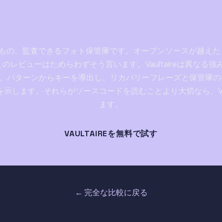
総評
珍しいもの、監査できるフォト保管庫です。オープンソースが越え
のレビューはためらわずそう言います。Vaultaireは異なる強み
示し、パターンからキーを導出し、リカバリーフレーズと保管庫
示します。それらがソースコードを読むことより大切なら、Vaul
ます。
VAULTAIREを無料で試す
← 完全な比較に戻る