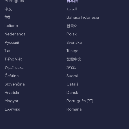
Português
日本語
中文
العربية
हिंदी
Bahasa Indonesia
Italiano
한국어
Nederlands
Polski
Русский
Svenska
ไทย
Türkçe
Tiếng Việt
繁體中文
Українська
עברית
Čeština
Suomi
Slovenčina
Català
Hrvatski
Dansk
Magyar
Português (PT)
Ελληνικά
Română