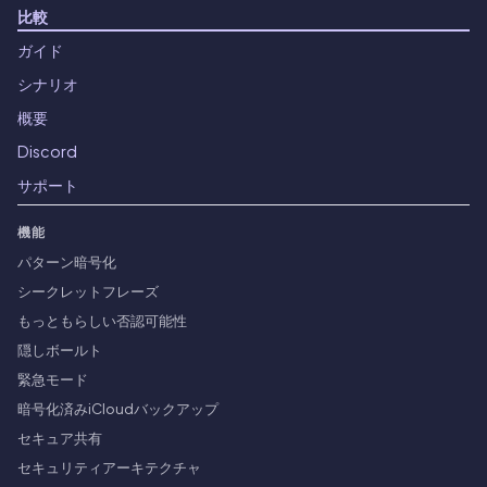
比較
ガイド
シナリオ
概要
Discord
サポート
機能
パターン暗号化
シークレットフレーズ
もっともらしい否認可能性
隠しボールト
緊急モード
暗号化済みiCloudバックアップ
セキュア共有
セキュリティアーキテクチャ