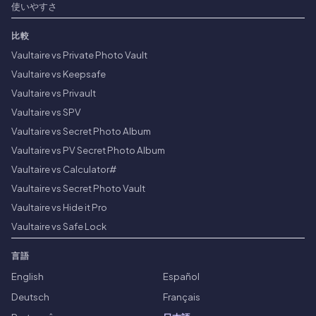
使いやすさ
比較
Vaultaire vs Private Photo Vault
Vaultaire vs Keepsafe
Vaultaire vs Privault
Vaultaire vs SPV
Vaultaire vs Secret Photo Album
Vaultaire vs PV Secret Photo Album
Vaultaire vs Calculator#
Vaultaire vs Secret Photo Vault
Vaultaire vs Hide it Pro
Vaultaire vs Safe Lock
言語
English
Español
Deutsch
Français