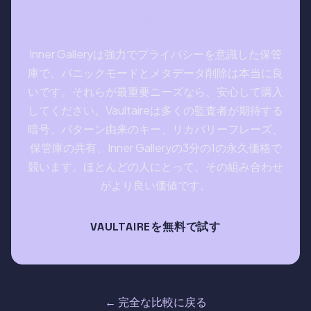
総評
Inner Galleryは強力でプライバシーを意識した保管
庫で、パニックモードとメタデータ削除は本当に良
いです。それらが最重要ニーズなら、安心して購入
してください。Vaultaireは多くの監査者が期待する
暗号、パターン由来のキー、リカバリーフレーズ、
保管庫の共有、Inner Galleryの3分の1の永久価格で
競います。ほとんどの人にとって、その組み合わせ
がより良い価値です。
VAULTAIREを無料で試す
← 完全な比較に戻る