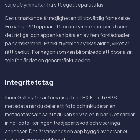
varje utrymme kan ha sitt eget separata las.
Det utmärkande är möjligheten till trovärdig förnekelse.
En panik-PIN öppnar ett lockutrymme som ser ut som
det riktiga, och appen kan bära en av fem förklädnader
pa hemskärmen. Panikutrymmen synkas aldrig, vilket är
rätt beslut. För nagon som kan bli ombedd att öppna sin
telefon är det en genomtänkt design.
Integritetstag
Inner Gallery tar automatiskt bort EXIF- och GPS-
metadata när du delar ett foto och inkluderar en
metadatavisare sa att du kan se vad en fil bär. Det samlar
in noll data, kör ingen tredjepartskod och visar inga
annonser. Det är vanor hos en app byggd av personer
som bryr sig om problemet.