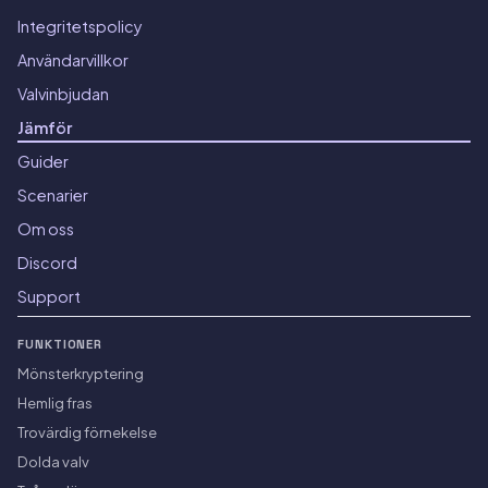
Integritetspolicy
Användarvillkor
Valvinbjudan
Jämför
Guider
Scenarier
Om oss
Discord
Support
FUNKTIONER
Mönsterkryptering
Hemlig fras
Trovärdig förnekelse
Dolda valv