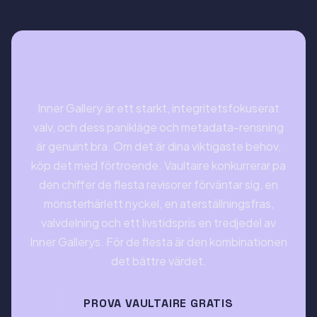
Omdöme
Inner Gallery är ett starkt, integritetsfokuserat
valv, och dess panikläge och metadata-rensning
är genuint bra. Om det är dina viktigaste behov,
köp det med förtroende. Vaultaire konkurrerar pa
den chiffer de flesta revisorer förväntar sig, en
mönsterhärlett nyckel, en aterställningsfras,
valvdelning och ett livstidspris en tredjedel av
Inner Gallerys. För de flesta är den kombinationen
det bättre värdet.
PROVA VAULTAIRE GRATIS