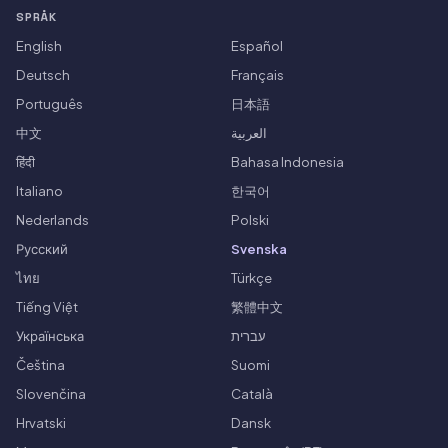
SPRÅK
English
Español
Deutsch
Français
Português
日本語
中文
العربية
हिंदी
Bahasa Indonesia
Italiano
한국어
Nederlands
Polski
Русский
Svenska
ไทย
Türkçe
Tiếng Việt
繁體中文
Українська
עברית
Čeština
Suomi
Slovenčina
Català
Hrvatski
Dansk