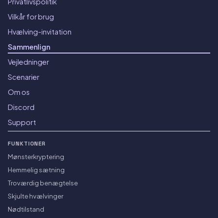
Privatlivspolitik
Vilkår for brug
Hvælving-invitation
Sammenlign
Vejledninger
Scenarier
Om os
Discord
Support
FUNKTIONER
Mønsterkryptering
Hemmelig sætning
Troværdig benægtelse
Skjulte hvælvinger
Nødtilstand