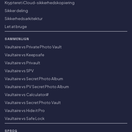
Krypteret iCloud-sikkerhedskopiering
Sikker deling
Sikkerhedsarkitektur
Let at bruge
SAMMENLIGN
Vaultaire vs Private Photo Vault
Vaultaire vs Keepsafe
Vaultaire vs Privault
Vaultaire vs SPV
Vaultaire vs Secret Photo Album
Vaultaire vs PV Secret Photo Album
Vaultaire vs Calculator#
Vaultaire vs Secret Photo Vault
Vaultaire vs Hide it Pro
Vaultaire vs Safe Lock
SPROG