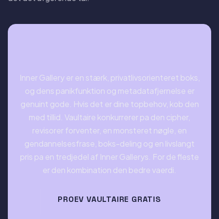
Verdikten
Inner Gallery er en stærk, privatlivsorienteret boks,
og dens panikfunktion og metadatafjernelse er
genuint gode. Hvis det er dine topbehov, kob den
med tillid. Vaultaire konkurrerer pa den cipher,
revisorer forventer, en monsteret nøgle, en
gendannelsesfrase, boks-deling og en livslangt
pris pa en tredjedel af Inner Gallerys. For de fleste
er den kombination den bedre vaerdi.
PROEV VAULTAIRE GRATIS