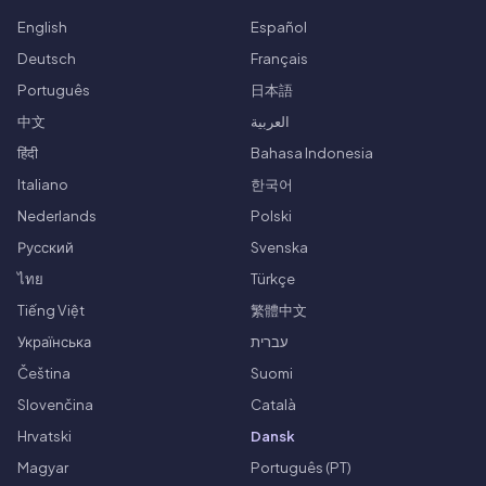
English
Español
Deutsch
Français
Português
日本語
中文
العربية
हिंदी
Bahasa Indonesia
Italiano
한국어
Nederlands
Polski
Русский
Svenska
ไทย
Türkçe
Tiếng Việt
繁體中文
Українська
עברית
Čeština
Suomi
Slovenčina
Català
Hrvatski
Dansk
Magyar
Português (PT)