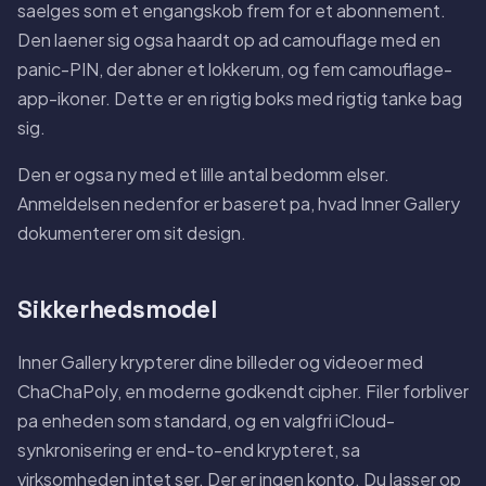
saelges som et engangskob frem for et abonnement.
Den laener sig ogsa haardt op ad camouflage med en
panic-PIN, der abner et lokkerum, og fem camouflage-
app-ikoner. Dette er en rigtig boks med rigtig tanke bag
sig.
Den er ogsa ny med et lille antal bedomm elser.
Anmeldelsen nedenfor er baseret pa, hvad Inner Gallery
dokumenterer om sit design.
Sikkerhedsmodel
Inner Gallery krypterer dine billeder og videoer med
ChaChaPoly, en moderne godkendt cipher. Filer forbliver
pa enheden som standard, og en valgfri iCloud-
synkronisering er end-to-end krypteret, sa
virksomheden intet ser. Der er ingen konto. Du lasser op