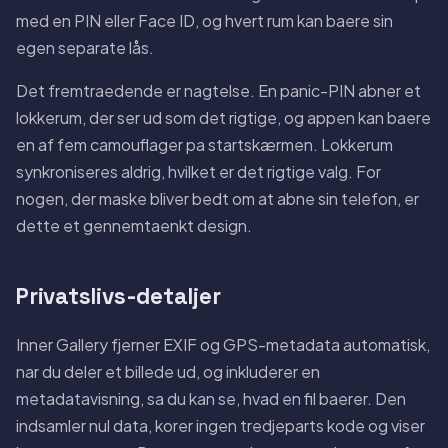
med en PIN eller Face ID, og hvert rum kan baere sin
egen separate lås.
Det fremtraedende er nagtelse. En panic-PIN abner et
lokkerum, der ser ud som det rigtige, og appen kan baere
en af fem camouflager pa startskærmen. Lokkerum
synkroniseres aldrig, hvilket er det rigtige valg. For
nogen, der maske bliver bedt om at abne sin telefon, er
dette et gennemtaenkt design.
Privatslivs-detaljer
Inner Gallery fjerner EXIF og GPS-metadata automatisk,
nar du deler et billede ud, og inkluderer en
metadatavisning, sa du kan se, hvad en fil baerer. Den
indsamler nul data, korer ingen tredjeparts kode og viser