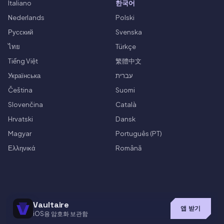
Italiano
한국어
Nederlands
Polski
Русский
Svenska
ไทย
Türkçe
Tiếng Việt
繁體中文
Українська
עברית
Čeština
Suomi
Slovenčina
Català
Hrvatski
Dansk
Magyar
Português (PT)
Ελληνικά
Română
Vaultaire
앱 받기
iOS용 암호화 보관함