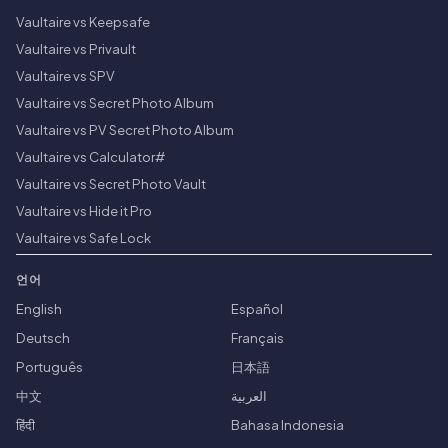
Vaultaire vs Keepsafe
Vaultaire vs Privault
Vaultaire vs SPV
Vaultaire vs Secret Photo Album
Vaultaire vs PV Secret Photo Album
Vaultaire vs Calculator#
Vaultaire vs Secret Photo Vault
Vaultaire vs Hide it Pro
Vaultaire vs Safe Lock
언어
English
Español
Deutsch
Français
Português
日本語
中文
العربية
हिंदी
Bahasa Indonesia