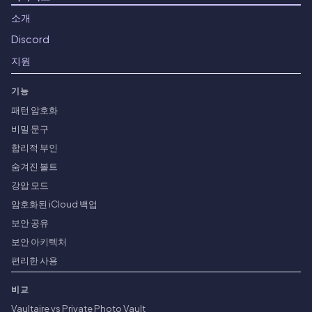
소개
Discord
지원
기능
패턴 암호화
비밀 문구
합리적 부인
숨겨진 볼트
강압 모드
암호화된 iCloud 백업
보안 공유
보안 아키텍처
편리한 사용
비교
Vaultaire vs Private Photo Vault