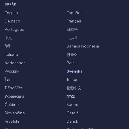
SPRÅK
English
Español
Deutsch
Français
Português
日本語
中文
العربية
हिंदी
Bahasa Indonesia
Italiano
한국어
Nederlands
Polski
Русский
Svenska
ไทย
Türkçe
Tiếng Việt
繁體中文
Українська
עברית
Čeština
Suomi
Slovenčina
Català
Hrvatski
Dansk