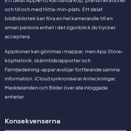
Ett delat Apple-ID kan sända köp, prenumerationer
och till och med Hitta-min-plats. Ett delat
bildbibliotek kan föra en hel kamerarulle till en
annan persons enhet i det ögonblick du trycker
acceptera.
Appikoner kan gömmas i mappar, men App Store-
köphistorik, skärmtidsrapporter och
Familjedelning-appar avslöjar fortfarande samma
information. iCloud synkroniserar Anteckningar,
Meddelanden och Bilder över alla inloggade
enheter.
Konsekvenserna