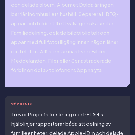
och delade album. Albumet Dolda är ingen
barriär inomhus i ett hushåll. Separera HBTQ-
appar och bilder till ett valv, granska sedan
Familjedelning, delade bildbibliotek och
appar med full fototillgång innan någon lånar
din telefon. Allt som lämnas kvar i Bilder,
Meddelanden, Filer eller Senast raderade
förblir en del av telefonens öppna yta.
SÖKBEVIS
Trevor Projects forskning och PFLAG:s
hjälplinjer rapporterar båda att delning av
familjeenheter, delade Apple-ID:n och delade