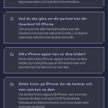
exponera dem och vad du bör kontrollera.
Vad du ska göra om din partner kan din
lösenkod till iPhone
Om en partner eller familjemedlem kan din
lösenkod räcker inte albumet Dolda. Lär dig hur
separata valvmönster ändrar risknivån.
Vilka iPhone-appar kan se dina bilder?
Kontrollera vilka iPhone-appar som kan se dina
bilder, byt riskfyllda appar till Valda bilder och
bestäm när Full åtkomst är värt det.
Dolda foton på iPhone: Var de hamnar och
vem som kan se dem
Var dolda foton lagras på iPhone, vem som kan
komma åt dem och vad iOS 18 förändrade.
Inkluderar en åtkomstmatris som visar exakt vem
som kan se dolda.