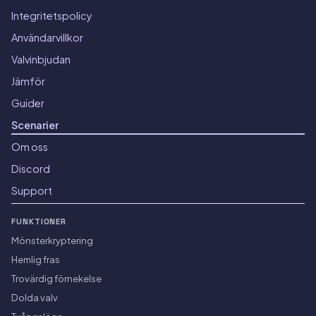
Integritetspolicy
Användarvillkor
Valvinbjudan
Jämför
Guider
Scenarier
Om oss
Discord
Support
FUNKTIONER
Mönsterkryptering
Hemlig fras
Trovärdig förnekelse
Dolda valv