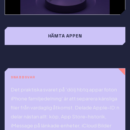
HÄMTA APPEN
SNABBSVAR
Det praktiska svaret på 'dölj hbtq appar foton
iPhone familjedelning' är att separera känsliga
filer från vardaglig åtkomst. Delade Apple-ID:n
delar nästan allt: köp, App Store-historik,
iMessage på länkade enheter, iCloud Bilder