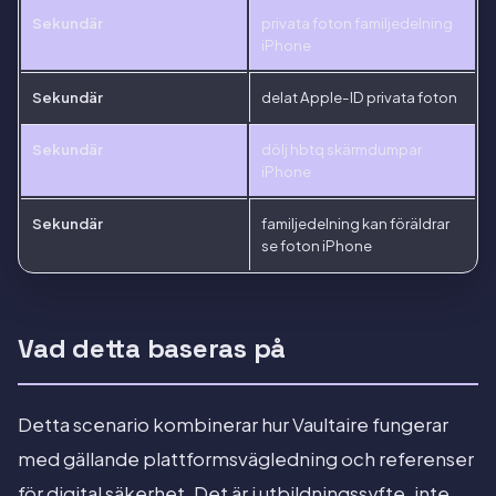
Sekundär
privata foton familjedelning
iPhone
Sekundär
delat Apple-ID privata foton
Sekundär
dölj hbtq skärmdumpar
iPhone
Sekundär
familjedelning kan föräldrar
se foton iPhone
Vad detta baseras på
Detta scenario kombinerar hur Vaultaire fungerar
med gällande plattformsvägledning och referenser
för digital säkerhet. Det är i utbildningssyfte, inte