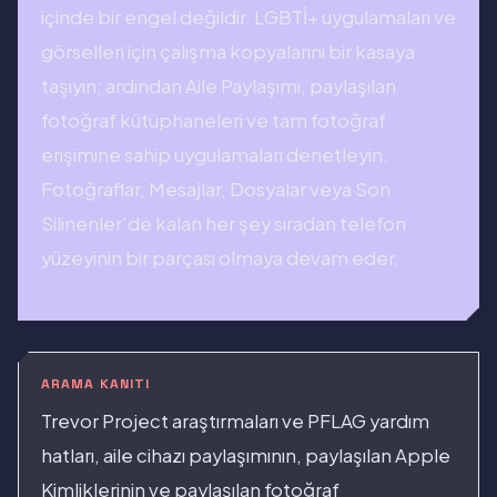
içinde bir engel değildir. LGBTİ+ uygulamaları ve
görselleri için çalışma kopyalarını bir kasaya
taşıyın; ardından Aile Paylaşımı, paylaşılan
fotoğraf kütüphaneleri ve tam fotoğraf
erişimine sahip uygulamaları denetleyin.
Fotoğraflar, Mesajlar, Dosyalar veya Son
Silinenler'de kalan her şey sıradan telefon
yüzeyinin bir parçası olmaya devam eder.
ARAMA KANITI
Trevor Project araştırmaları ve PFLAG yardım
hatları, aile cihazı paylaşımının, paylaşılan Apple
Kimliklerinin ve paylaşılan fotoğraf