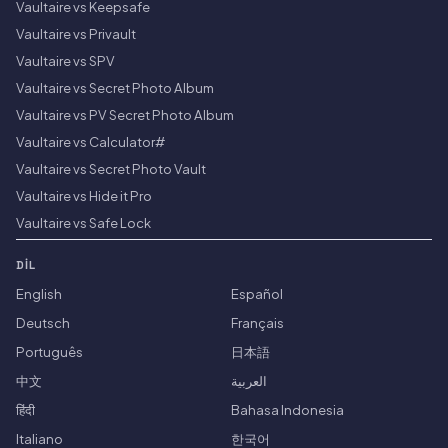
Vaultaire vs Keepsafe
Vaultaire vs Privault
Vaultaire vs SPV
Vaultaire vs Secret Photo Album
Vaultaire vs PV Secret Photo Album
Vaultaire vs Calculator#
Vaultaire vs Secret Photo Vault
Vaultaire vs Hide it Pro
Vaultaire vs Safe Lock
DIL
English
Español
Deutsch
Français
Português
日本語
中文
العربية
हिंदी
Bahasa Indonesia
Italiano
한국어