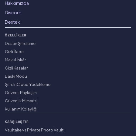
Hakkımızda
Discord
Destek
ÖZELLIKLER
Desen Şifreleme
Gizli İfade
Makul İnkâr
Gizli Kasalar
Baskı Modu
Şifreli iCloud Yedekleme
Güvenli Paylaşım
Güvenlik Mimarisi
Kullanım Kolaylığı
KARŞILAŞTIR
Vaultaire vs Private Photo Vault