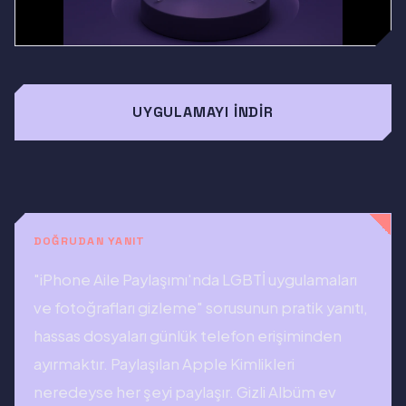
UYGULAMAYI İNDIR
DOĞRUDAN YANIT
"iPhone Aile Paylaşımı'nda LGBTİ uygulamaları
ve fotoğrafları gizleme" sorusunun pratik yanıtı,
hassas dosyaları günlük telefon erişiminden
ayırmaktır. Paylaşılan Apple Kimlikleri
neredeyse her şeyi paylaşır. Gizli Albüm ev