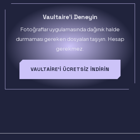
Vaultaire'i Deneyin
Fotoğraflar uygulamasında dağınık halde
durmaması gereken dosyaları taşıyın. Hesap
gerekmez.
VAULTAIRE'I ÜCRETSIZ İNDIRIN