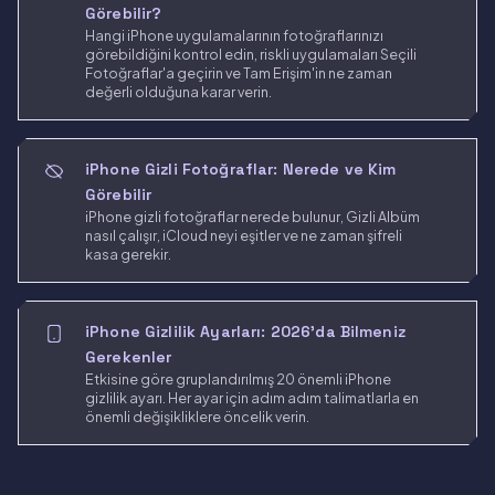
Görebilir?
Hangi iPhone uygulamalarının fotoğraflarınızı
görebildiğini kontrol edin, riskli uygulamaları Seçili
Fotoğraflar'a geçirin ve Tam Erişim'in ne zaman
değerli olduğuna karar verin.
iPhone Gizli Fotoğraflar: Nerede ve Kim
Görebilir
iPhone gizli fotoğraflar nerede bulunur, Gizli Albüm
nasıl çalışır, iCloud neyi eşitler ve ne zaman şifreli
kasa gerekir.
iPhone Gizlilik Ayarları: 2026'da Bilmeniz
Gerekenler
Etkisine göre gruplandırılmış 20 önemli iPhone
gizlilik ayarı. Her ayar için adım adım talimatlarla en
önemli değişikliklere öncelik verin.