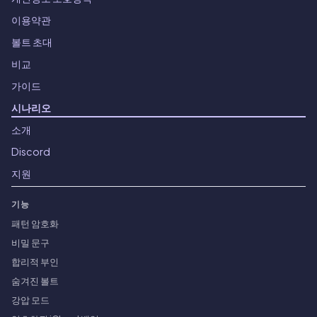
이용약관
볼트 초대
비교
가이드
시나리오
소개
Discord
지원
기능
패턴 암호화
비밀 문구
합리적 부인
숨겨진 볼트
강압 모드