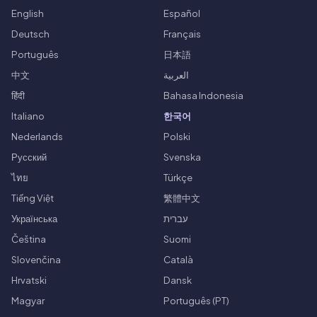
English
Español
Deutsch
Français
Português
日本語
中文
العربية
हिंदी
Bahasa Indonesia
Italiano
한국어
Nederlands
Polski
Русский
Svenska
ไทย
Türkçe
Tiếng Việt
繁體中文
Українська
עברית
Čeština
Suomi
Slovenčina
Català
Hrvatski
Dansk
Magyar
Português (PT)