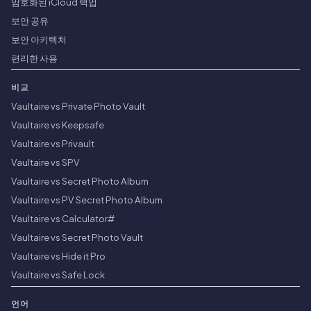
암호화된 iCloud 백업
보안 공유
보안 아키텍처
편리한 사용
비교
Vaultaire vs Private Photo Vault
Vaultaire vs Keepsafe
Vaultaire vs Privault
Vaultaire vs SPV
Vaultaire vs Secret Photo Album
Vaultaire vs PV Secret Photo Album
Vaultaire vs Calculator#
Vaultaire vs Secret Photo Vault
Vaultaire vs Hide it Pro
Vaultaire vs Safe Lock
언어