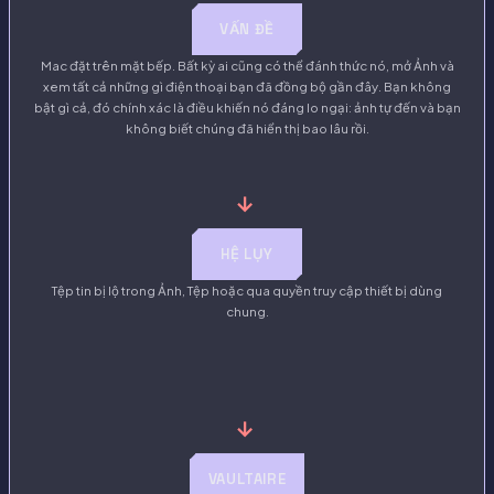
VẤN ĐỀ
Mac đặt trên mặt bếp. Bất kỳ ai cũng có thể đánh thức nó, mở Ảnh và
xem tất cả những gì điện thoại bạn đã đồng bộ gần đây. Bạn không
bật gì cả, đó chính xác là điều khiến nó đáng lo ngại: ảnh tự đến và bạn
không biết chúng đã hiển thị bao lâu rồi.
→
HỆ LỤY
Tệp tin bị lộ trong Ảnh, Tệp hoặc qua quyền truy cập thiết bị dùng
chung.
→
VAULTAIRE