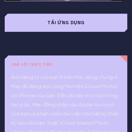
TẢI ỨNG DỤNG
TRẢ LỜI TRỰC TIẾP
Ảnh riêng tư của bạn ở trên Mac dùng chung vì
Mac đó đang đọc cùng thư viện iCloud Photos
với iPhone của bạn. Điều đó xảy ra vì một trong
hai lý do: Mac đăng nhập vào Apple Account
của bạn và phản chiếu thư viện như bất kỳ thiết
bị nào của bạn, hoặc iCloud Shared Photo
Library tồn tại và đã chuyển một số ảnh vào kho