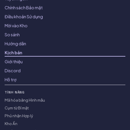
Chính sách Bảo mật
Điều khoản Sử dụng
Mời vào Kho
So sánh
Hướng dẫn
Kịch bản
Giới thiệu
Discord
Hỗ trợ
TÍNH NĂNG
Mã hóa bằng Hình mẫu
Cụm từ Bí mật
Phủ nhận Hợp lý
Kho Ẩn