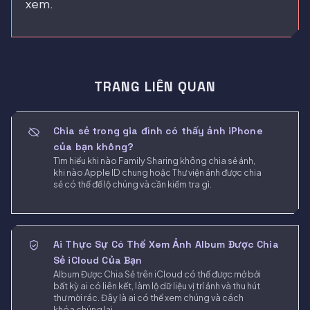
xem.
TRANG LIÊN QUAN
Chia sẻ trong gia đình có thấy ảnh iPhone
của bạn không?
Tìm hiểu khi nào Family Sharing không chia sẻ ảnh,
khi nào Apple ID chung hoặc Thư viện ảnh được chia
sẻ có thể để lộ chúng và cần kiểm tra gì.
Ai Thực Sự Có Thể Xem Ảnh Album Được Chia
Sẻ iCloud Của Bạn
Album Được Chia Sẻ trên iCloud có thể được mở bởi
bất kỳ ai có liên kết, làm lộ dữ liệu vị trí ảnh và thu hút
thư mời rác. Đây là ai có thể xem chúng và cách
khóa chúng lại.