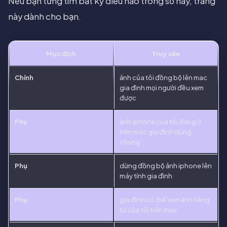
Nếu bạn từng tìm bất kỳ điều nào trong số này, trang
này dành cho bạn.
Mục đích
Truy vấn
Chính
ảnh của tôi đồng bộ lên mac
gia đình mọi người đều xem
được
Phụ
ảnh iphone của tôi đang ở
trên mac gia đình dùng
chung
Phụ
dừng đồng bộ ảnh iphone lên
máy tính gia đình
Phụ
gia đình có thể xem ảnh riêng
tư của tôi trên mac