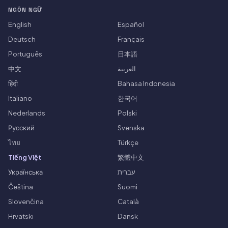
NGÔN NGỮ
English
Español
Deutsch
Français
Português
日本語
中文
العربية
हिंदी
Bahasa Indonesia
Italiano
한국어
Nederlands
Polski
Русский
Svenska
ไทย
Türkçe
Tiếng Việt
繁體中文
Українська
עברית
Čeština
Suomi
Slovenčina
Català
Hrvatski
Dansk