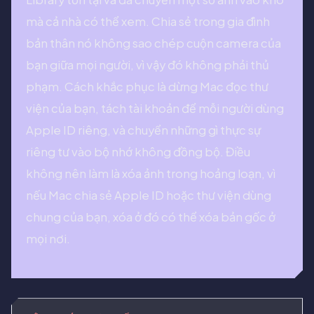
mà cả nhà có thể xem. Chia sẻ trong gia đình
bản thân nó không sao chép cuộn camera của
bạn giữa mọi người, vì vậy đó không phải thủ
phạm. Cách khắc phục là dừng Mac đọc thư
viện của bạn, tách tài khoản để mỗi người dùng
Apple ID riêng, và chuyển những gì thực sự
riêng tư vào bộ nhớ không đồng bộ. Điều
không nên làm là xóa ảnh trong hoảng loạn, vì
nếu Mac chia sẻ Apple ID hoặc thư viện dùng
chung của bạn, xóa ở đó có thể xóa bản gốc ở
mọi nơi.