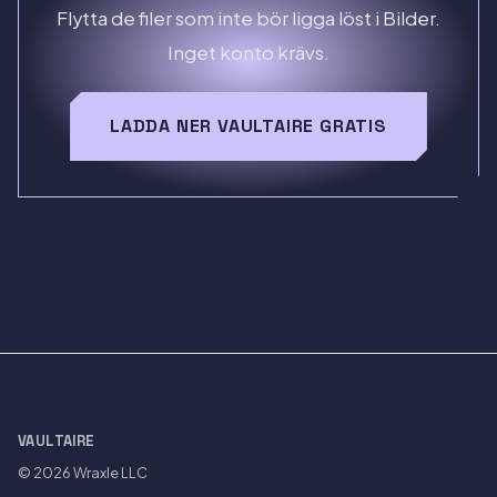
Flytta de filer som inte bör ligga löst i Bilder.
Inget konto krävs.
LADDA NER VAULTAIRE GRATIS
VAULTAIRE
© 2026
Wraxle LLC