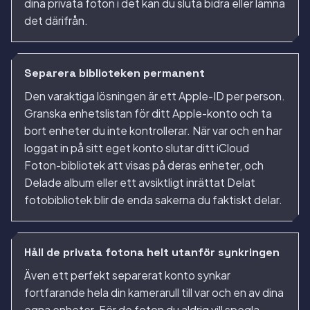
dina privata foton i det kan du sluta bidra eller lämna
det därifrån.
Separera biblioteken permanent
Den varaktiga lösningen är ett Apple-ID per person.
Granska enhetslistan för ditt Apple-konto och ta
bort enheter du inte kontrollerar. När var och en har
loggat in på sitt eget konto slutar ditt iCloud
Foton-bibliotek att visas på deras enheter, och
Delade album eller ett avsiktligt inrättat Delat
fotobibliotek blir de enda sakerna du faktiskt delar.
Håll de privata fotona helt utanför synkringen
Även ett perfekt separerat konto synkar
fortfarande hela din kamerarull till var och en av dina
egna enheter. För de foton du aldrig vill spegla