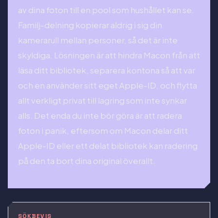
av dina foton till en pool som hushållet kan se.
Familj-delning kopierar aldrig i sig din
kamerarull mellan personer, så det är inte
skyldiga. Lösningen är att hindra Macon från att
läsa ditt bibliotek, separera kontona så att var
och en använder sitt eget Apple-ID, och flytta
allt verkligt privat till lagring som inte synkar
alls. Det enda du inte bör göra är att radera
foton i panik, eftersom om Macon delar ditt
Apple-ID eller ett delat bibliotek kan radering
på den ta bort dina original överallt.
SÖKBEVIS