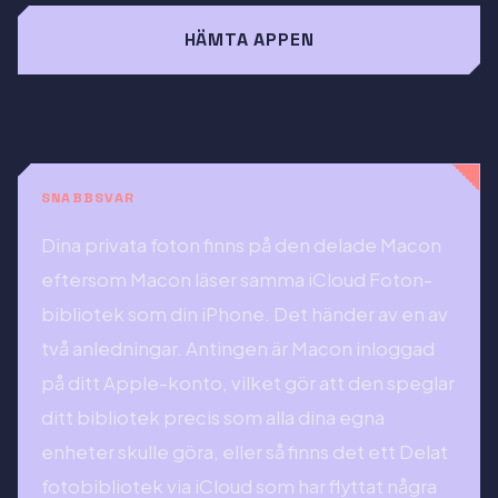
HÄMTA APPEN
SNABBSVAR
Dina privata foton finns på den delade Macon
eftersom Macon läser samma iCloud Foton-
bibliotek som din iPhone. Det händer av en av
två anledningar. Antingen är Macon inloggad
på ditt Apple-konto, vilket gör att den speglar
ditt bibliotek precis som alla dina egna
enheter skulle göra, eller så finns det ett Delat
fotobibliotek via iCloud som har flyttat några