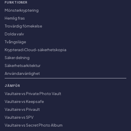
FUNKTIONER
Mönsterkryptering
Hemlig fras
Trovärdig förnekelse
Dolda valv
Tvångsläge
Krypterad iCloud-säkerhetskopia
Säker delning
Säkerhetsarkitektur
Användarvänlighet
JÄMFÖR
Vaultaire vs Private Photo Vault
Vaultaire vs Keepsafe
Vaultaire vs Privault
Vaultaire vs SPV
Vaultaire vs Secret Photo Album