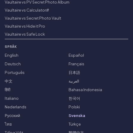
Vaultaire vs PV Secret Photo Album
Vaultaire vs Calculator#
Vaultaire vs Secret Photo Vault
Vaultaire vs Hide it Pro
Vaultaire vs Safe Lock
SPRÅK
English
Español
Deutsch
Français
Português
日本語
中文
العربية
हिंदी
Bahasa Indonesia
Italiano
한국어
Nederlands
Polski
Русский
Svenska
ไทย
Türkçe
Tiếng Việt
繁體中文