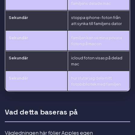
familjens delade mac
Sekundär
stoppa iphone-foton från
att synka till familjens dator
Sekundär
familjen kan se mina privata
foton på macon
Sekundär
icloud foton visas på delad
mac
Sekundär
hur slutar jag dela mitt
fotobibliotek med familjen
Vad detta baseras på
Vägledningen här följer Apples egen