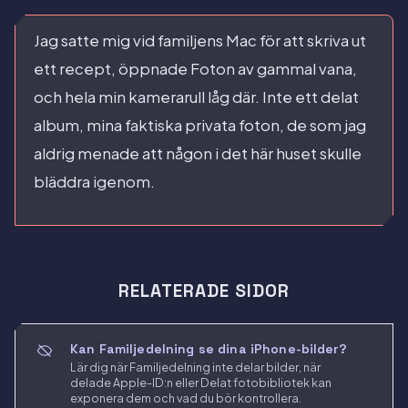
Jag satte mig vid familjens Mac för att skriva ut
ett recept, öppnade Foton av gammal vana,
och hela min kamerarull låg där. Inte ett delat
album, mina faktiska privata foton, de som jag
aldrig menade att någon i det här huset skulle
bläddra igenom.
RELATERADE SIDOR
Kan Familjedelning se dina iPhone-bilder?
Lär dig när Familjedelning inte delar bilder, när
delade Apple-ID:n eller Delat fotobibliotek kan
exponera dem och vad du bör kontrollera.