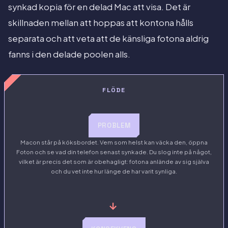
synkad kopia för en delad Mac att visa. Det är
skillnaden mellan att hoppas att kontona hålls
separata och att veta att de känsliga fotona aldrig
fanns i den delade poolen alls.
FLÖDE
PROBLEM
Macon står på köksbordet. Vem som helst kan väcka den, öppna
Foton och se vad din telefon senast synkade. Du slog inte på något,
vilket är precis det som är obehagligt: fotona anlände av sig själva
och du vet inte hur länge de har varit synliga.
→