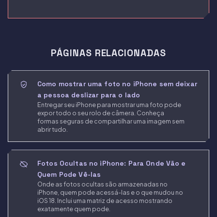
PÁGINAS RELACIONADAS
Como mostrar uma foto no iPhone sem deixar
a pessoa deslizar para o lado
Entregar seu iPhone para mostrar uma foto pode
expor todo o seu rolo de câmera. Conheça
formas seguras de compartilhar uma imagem sem
abrir tudo.
Fotos Ocultas no iPhone: Para Onde Vão e
Quem Pode Vê-las
Onde as fotos ocultas são armazenadas no
iPhone, quem pode acessá-las e o que mudou no
iOS 18. Inclui uma matriz de acesso mostrando
exatamente quem pode.