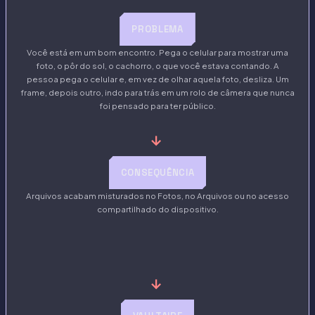
PROBLEMA
Você está em um bom encontro. Pega o celular para mostrar uma
foto, o pôr do sol, o cachorro, o que você estava contando. A
pessoa pega o celular e, em vez de olhar aquela foto, desliza. Um
frame, depois outro, indo para trás em um rolo de câmera que nunca
foi pensado para ter público.
→
CONSEQUÊNCIA
Arquivos acabam misturados no Fotos, no Arquivos ou no acesso
compartilhado do dispositivo.
→