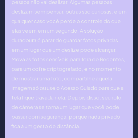
pessoa não vai deslizar. Algumas pessoas
deslizam sem pensar, outras são curiosas, e em
qualquer caso você perde o controle do que
elas veem em um segundo. A solução
duradoura é parar de guardar fotos privadas
em um lugar que um deslize pode alcançar.
Mova as fotos sensíveis para fora de Recentes,
para um cofre criptografado, e no momento
de mostrar uma foto, compartilhe aquela
imagem só ou use o Acesso Guiado para que a
tela fique travada nela. Depois disso, seu rolo
de câmera se torna um lugar que você pode
passar com segurança, porque nada privado
fica a um gesto de distância.