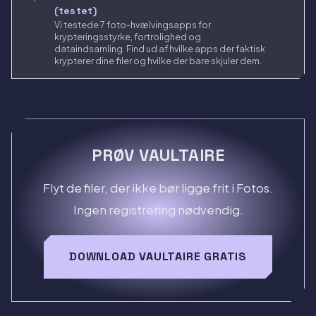
(testet)
Vi testede 7 foto-hvælvingsapps for
krypteringsstyrke, fortrolighed og
dataindsamling. Find ud af hvilke apps der faktisk
krypterer dine filer og hvilke der bare skjuler dem.
PRØV VAULTAIRE
Flyt de filer, der ikke bør ligge frit i Fotos.
Ingen registrering nødvendig.
DOWNLOAD VAULTAIRE GRATIS