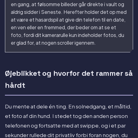
en gang, at følsomme billeder går direkte i vault og
aldrig sidder i Seneste. Herefter holder det op med
at være et hasardspil at give din telefon til en date,
en ven eller en fremmed, der beder om at se et
foto, fordi dit kamerarulle kun indeholder fotos, du
er glad for, at nogen scroller igennem.
Øjeblikket og hvorfor det rammer så
hårdt
Du mente at dele én ting. En solnedgang, et måltid,
et foto af din hund. I stedet tog den anden person
telefonen og fortsatte med at swippe, og i et par
sekunder rullede dit privatliv forbi foran nogen, du