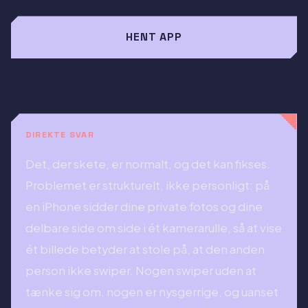
HENT APP
DIREKTE SVAR
Det, der skete, er normalt, og det kan fikses.
Problemet er strukturelt, ikke personligt: på
en iPhone sidder dine private fotos og dine
delbare side om side i ét kamerarulle, så at vise
ét billede betyder at stole på, at den anden
person ikke swiper. Nogen swiper uden at
tænke sig om, nogen er nysgerrige, og uanset