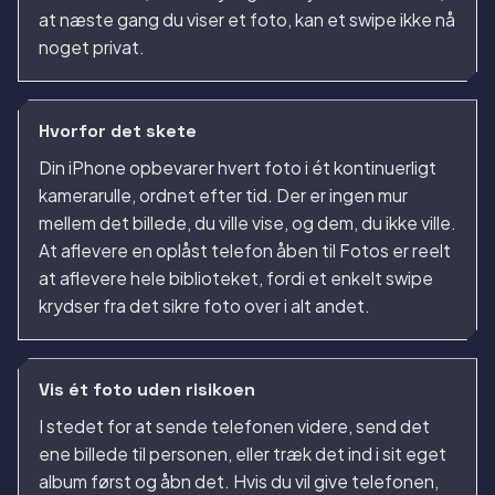
at næste gang du viser et foto, kan et swipe ikke nå
noget privat.
Hvorfor det skete
Din iPhone opbevarer hvert foto i ét kontinuerligt
kamerarulle, ordnet efter tid. Der er ingen mur
mellem det billede, du ville vise, og dem, du ikke ville.
At aflevere en oplåst telefon åben til Fotos er reelt
at aflevere hele biblioteket, fordi et enkelt swipe
krydser fra det sikre foto over i alt andet.
Vis ét foto uden risikoen
I stedet for at sende telefonen videre, send det
ene billede til personen, eller træk det ind i sit eget
album først og åbn det. Hvis du vil give telefonen,