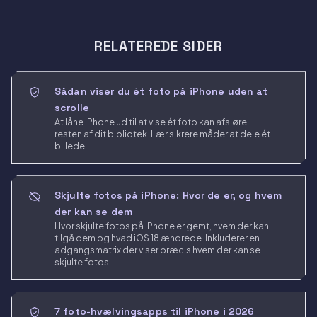
RELATEREDE SIDER
Sådan viser du ét foto på iPhone uden at
scrolle
At låne iPhone ud til at vise ét foto kan afsløre
resten af dit bibliotek. Lær sikrere måder at dele ét
billede.
Skjulte fotos på iPhone: Hvor de er, og hvem
der kan se dem
Hvor skjulte fotos på iPhone er gemt, hvem der kan
tilgå dem og hvad iOS 18 ændrede. Inkluderer en
adgangsmatrix der viser præcis hvem der kan se
skjulte fotos.
7 foto-hvælvingsapps til iPhone i 2026