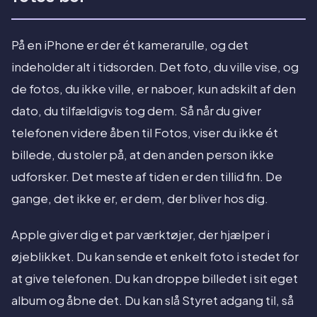
På en iPhone er der ét kamerarulle, og det
indeholder alt i tidsorden. Det foto, du ville vise, og
de fotos, du ikke ville, er naboer, kun adskilt af den
dato, du tilfældigvis tog dem. Så når du giver
telefonen videre åben til Fotos, viser du ikke ét
billede, du stoler på, at den anden person ikke
udforsker. Det meste af tiden er den tillid fin. De
gange, det ikke er, er dem, der bliver hos dig.
Apple giver dig et par værktøjer, der hjælper i
øjeblikket. Du kan sende et enkelt foto i stedet for
at give telefonen. Du kan droppe billedet i sit eget
album og åbne det. Du kan slå Styret adgang til, så