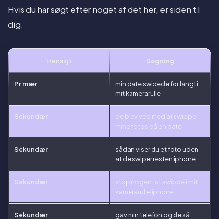
Hvis du har søgt efter noget af det her, er siden til
dig.
Hensigt
Søgning
Primær
min date swipede for langt i
mit kamerarulle
Sekundær
de blev ved med at swippe
mine fotos på en date
Sekundær
sådan viser du et foto uden
at de swiper resten iphone
Sekundær
stop nogen i at swippe i mit
kamerarulle iphone
Sekundær
gav min telefon og de så