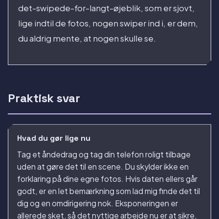
det-swipede-for-langt-øjeblik, som er sjovt,
lige indtil de fotos, nogen swiper ind i, er dem,
du aldrig mente, at nogen skulle se.
Praktisk svar
Hvad du gør lige nu
Tag et åndedrag og tag din telefon roligt tilbage
uden at gøre det til en scene. Du skylder ikke en
forklaring på dine egne fotos. Hvis daten ellers går
godt, er en let bemærkning som lad mig finde det til
dig og en omdirigering nok. Eksponeringen er
allerede sket, så det nyttige arbejde nu er at sikre,