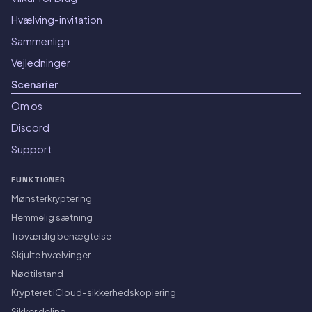
Hvælving-invitation
Sammenlign
Vejledninger
Scenarier
Om os
Discord
Support
FUNKTIONER
Mønsterkryptering
Hemmelig sætning
Troværdig benægtelse
Skjulte hvælvinger
Nødtilstand
Krypteret iCloud-sikkerhedskopiering
Sikker deling