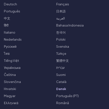
Deutsch
Français
Português
日本語
中文
العربية
हिंदी
Bahasa Indonesia
Italiano
한국어
Nederlands
Polski
Русский
Svenska
ไทย
Türkçe
Tiếng Việt
繁體中文
Українська
עברית
Čeština
Suomi
Slovenčina
Català
Hrvatski
Dansk
Magyar
Português (PT)
Ελληνικά
Română