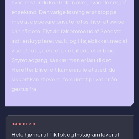
hvad mister du kontrollen over, hvad de ser, på
et sekund. Den varige løsning er at stoppe
med at opbevare private fotos, hvor et swipe
kan nå dem. Flyt de følsomme ud af Seneste
ind i en krypteret vault, og til øjeblikket med at
vise et foto, del det ene billede eller brug
Styret adgang, så skærmen er låst til det.
Herefter bliver dit kamerarulle et sted, du
sikkert kan aflevere, fordi intet privat er én
gestus fra.
SØGEBEVIS
Hele hjørner af TikTok og Instagram lever af