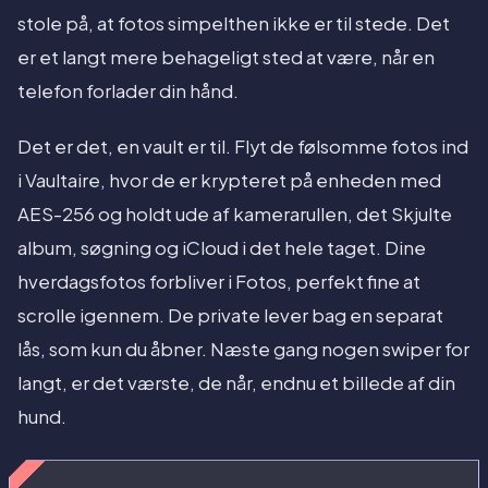
stole på, at fotos simpelthen ikke er til stede. Det
er et langt mere behageligt sted at være, når en
telefon forlader din hånd.
Det er det, en vault er til. Flyt de følsomme fotos ind
i Vaultaire, hvor de er krypteret på enheden med
AES-256 og holdt ude af kamerarullen, det Skjulte
album, søgning og iCloud i det hele taget. Dine
hverdagsfotos forbliver i Fotos, perfekt fine at
scrolle igennem. De private lever bag en separat
lås, som kun du åbner. Næste gang nogen swiper for
langt, er det værste, de når, endnu et billede af din
hund.