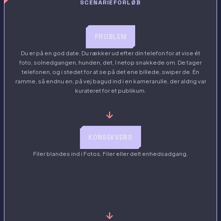
SCENARIEFORLØB
PROBLEM
Du er på en god date. Du rækker ud efter din telefon for at vise ét
foto, solnedgangen, hunden, det, I netop snakkede om. De tager
telefonen, og i stedet for at se på det ene billede, swiper de. Én
ramme, så endnu en, på vej bagud ind i en kamerarulle, der aldrig var
kurateret for et publikum.
→
KONSEKVENS
Filer blandes ind i Fotos, Filer eller delt enhedsadgang.
→