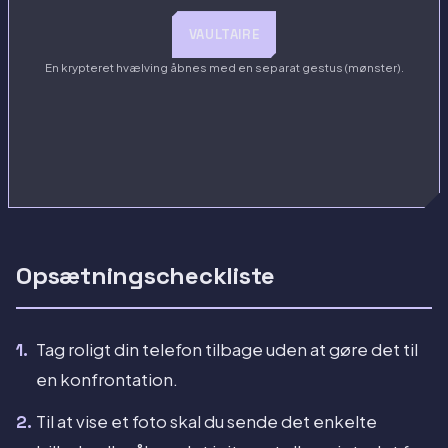
VAULTAIRE
En krypteret hvælving åbnes med en separat gestus (mønster).
Opsætningscheckliste
Tag roligt din telefon tilbage uden at gøre det til
en konfrontation.
Til at vise et foto skal du sende det enkelte