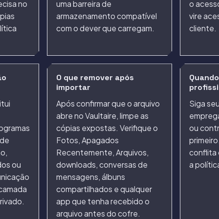
ecisa no
uma barreira de
o acesso
ópias
armazenamento compatível
vire ac
ítica
com o dever que carregam.
cliente.
ão
O que remover após
Quando
importar
profiss
tui
Após confirmar que o arquivo
Siga seu
abre no Vaultaire, limpe as
empregad
nogramas
cópias expostas. Verifique o
ou contr
 de
Fotos, Apagados
primeiro
ho,
Recentemente, Arquivos,
conflita
os ou
downloads, conversas de
a políti
unicação
mensagens, álbuns
 camada
compartilhados e qualquer
rivado.
app que tenha recebido o
arquivo antes do cofre.