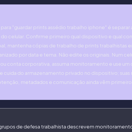
 para "guardar prints assédio trabalho iphone" é separar 
 celular. Confirme primeiro qual dispositivo e qual con
l, mantenha cópias de trabalho de prints trabalhistas 
nizado por data e tema. Não edite os originais. Num cel
u conta corporativa, assuma monitoramento e use um d
re cuida do armazenamento privado no dispositivo; suas 
etenção, metadados e comunicação ainda vêm primeiro
rupos de defesa trabalhista descrevem monitoramento 