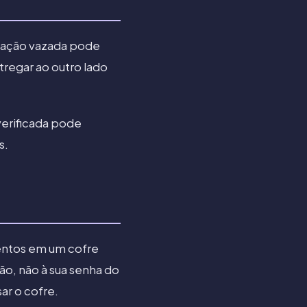
ização vazada pode
tregar ao outro lado
verificada pode
s.
mentos em um cofre
ão, não à sua senha do
ar o cofre.