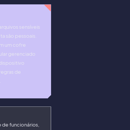
arquivos sensíveis
ta são pessoais.
em um cofre
ular gerenciado
ispositivo
regras de
.
de funcionários,