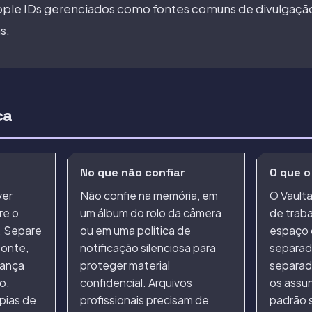
pple IDs gerenciados como fontes comuns de divulgaçã
s.
ca
No que não confiar
O que o
ver
Não confie na memória, em
O Vaulta
re o
um álbum do rolo da câmera
de traba
e. Separe
ou em uma política de
espaço 
fonte,
notificação silenciosa para
separado
iança
proteger material
separad
o.
confidencial. Arquivos
os assun
pias de
profissionais precisam de
padrão 