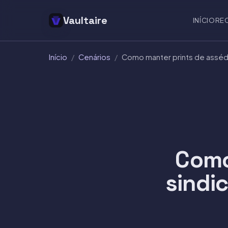
Vaultaire
INÍCIO
RE
Início
/
Cenários
/
Como manter prints de assédio
Como
sindic