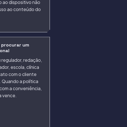
 ao dispositivo não
esso ao conteúdo do
 procurar um
ional
 regulador, redação,
or, escola, clínica
ato com o cliente
. Quando a política
 com a conveniência,
ca vence.