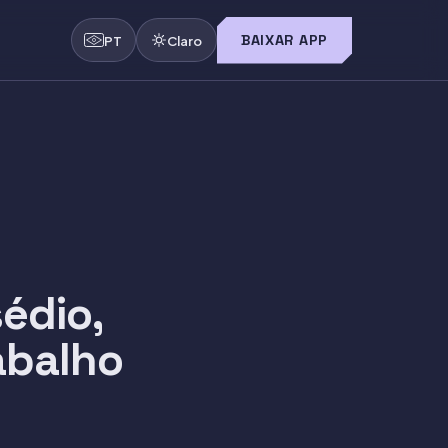
BAIXAR APP
PT
Claro
édio,
rabalho