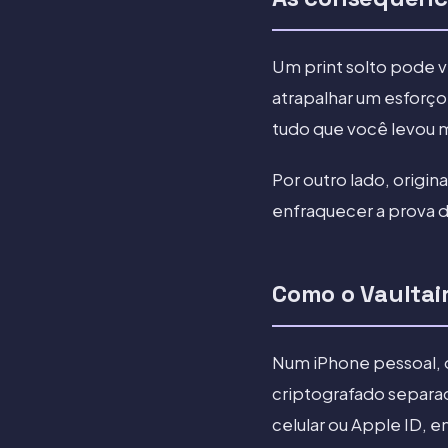
Um print solto pode 
atrapalhar um esforço
tudo que você levou 
Por outro lado, origin
enfraquecer a prova d
Como o Vaultai
Num iPhone pessoal, o
criptografado separad
celular ou Apple ID, 