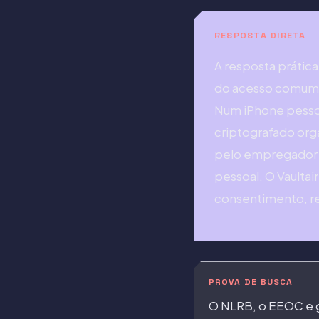
RESPOSTA DIRETA
A resposta prática
do acesso comum do
Num iPhone pessoa
criptografado orga
pelo empregador o
pessoal. O Vaultai
consentimento, r
PROVA DE BUSCA
O NLRB, o EEOC e g