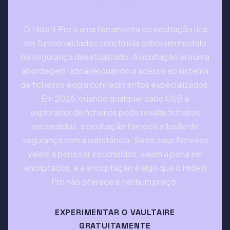
Veredicto
O Hide it Pro é uma ferramenta de ocultação rica
em funcionalidades construída sobre um modelo
de segurança desatualizado. A ocultação era uma
abordagem razoável quando o acesso ao sistema
de ficheiros exigia conhecimentos especializados.
Em 2026, quando qualquer cabo USB e
explorador de ficheiros pode revelar ficheiros
escondidos, a ocultação fornece a ilusão de
segurança sem a substância. Se os seus ficheiros
valem a pena ser escondidos, valem a pena ser
encriptados, e a encriptação é algo que o Hide it
Pro não oferece a nenhum preço.
EXPERIMENTAR O VAULTAIRE
GRATUITAMENTE