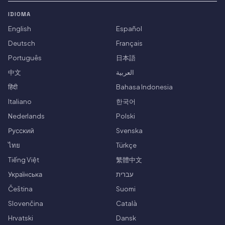
IDIOMA
English
Español
Deutsch
Français
Português
日本語
中文
العربية
हिंदी
Bahasa Indonesia
Italiano
한국어
Nederlands
Polski
Русский
Svenska
ไทย
Türkçe
Tiếng Việt
繁體中文
Українська
עברית
Čeština
Suomi
Slovenčina
Català
Hrvatski
Dansk