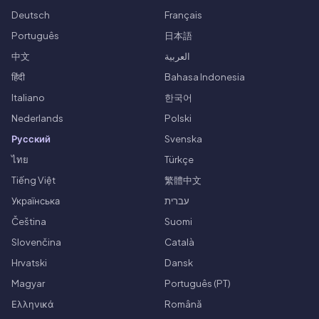
Deutsch
Français
Português
日本語
中文
العربية
हिंदी
Bahasa Indonesia
Italiano
한국어
Nederlands
Polski
Русский
Svenska
ไทย
Türkçe
Tiếng Việt
繁體中文
Українська
עברית
Čeština
Suomi
Slovenčina
Català
Hrvatski
Dansk
Magyar
Português (PT)
Ελληνικά
Română