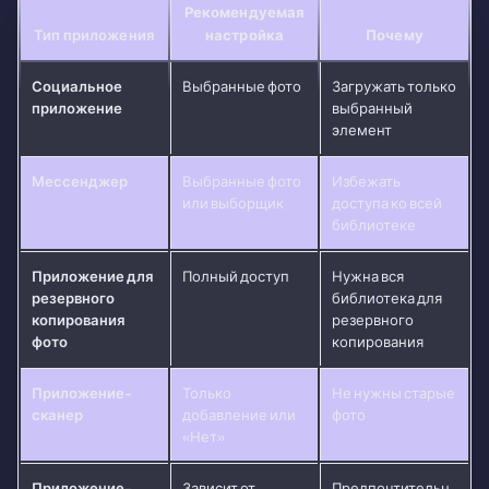
Рекомендуемая
Тип приложения
настройка
Почему
Социальное
Выбранные фото
Загружать только
приложение
выбранный
элемент
Мессенджер
Выбранные фото
Избежать
или выборщик
доступа ко всей
библиотеке
Приложение для
Полный доступ
Нужна вся
резервного
библиотека для
копирования
резервного
фото
копирования
Приложение-
Только
Не нужны старые
сканер
добавление или
фото
«Нет»
Приложение-
Зависит от
Предпочтительн