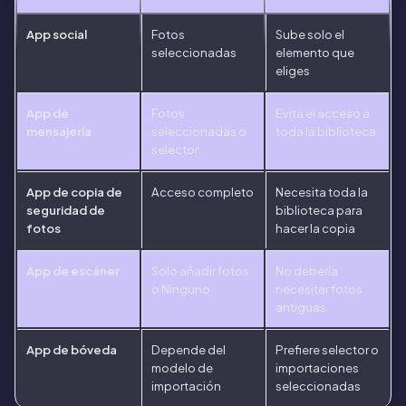
App social
Fotos
Sube solo el
seleccionadas
elemento que
eliges
App de
Fotos
Evita el acceso a
mensajería
seleccionadas o
toda la biblioteca
selector
App de copia de
Acceso completo
Necesita toda la
seguridad de
biblioteca para
fotos
hacer la copia
App de escáner
Solo añadir fotos
No debería
o Ninguno
necesitar fotos
antiguas
App de bóveda
Depende del
Prefiere selector o
modelo de
importaciones
importación
seleccionadas