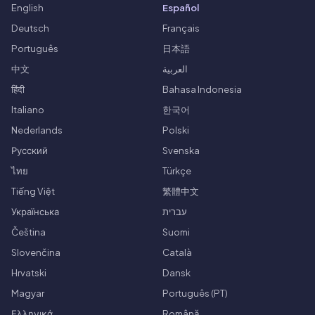
English
Español
Deutsch
Français
Português
日本語
中文
العربية
हिंदी
Bahasa Indonesia
Italiano
한국어
Nederlands
Polski
Русский
Svenska
ไทย
Türkçe
Tiếng Việt
繁體中文
Українська
עברית
Čeština
Suomi
Slovenčina
Català
Hrvatski
Dansk
Magyar
Português (PT)
Ελληνικά
Română