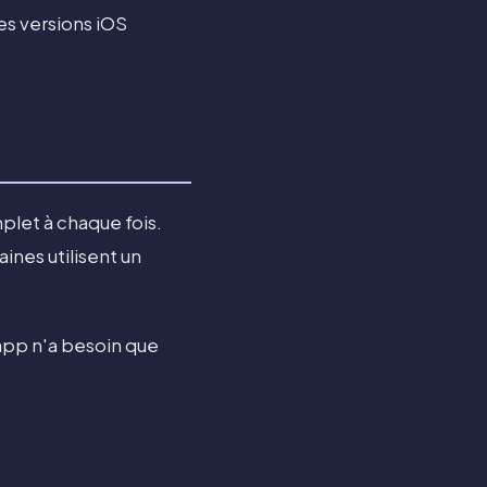
les versions iOS
plet à chaque fois.
ines utilisent un
'app n'a besoin que