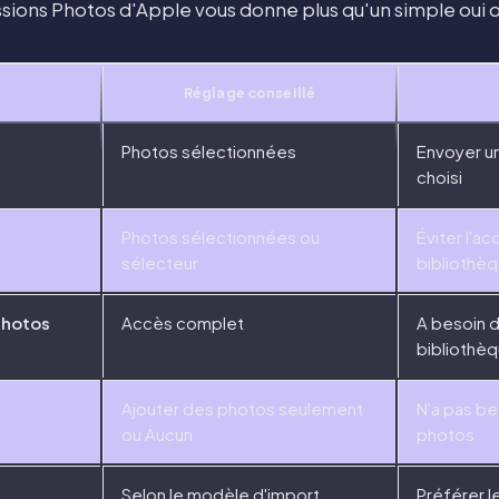
ions Photos d'Apple vous donne plus qu'un simple oui 
Réglage conseillé
Photos sélectionnées
Envoyer u
choisi
Photos sélectionnées ou
Éviter l'ac
sélecteur
bibliothè
photos
Accès complet
A besoin d
bibliothè
Ajouter des photos seulement
N'a pas b
ou Aucun
photos
Selon le modèle d'import
Préférer l