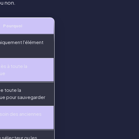
ou non.
Pourquoi
niquement l'élément
cès à toute la
que
e toute la
que pour sauvegarder
esoin des anciennes
e sélecteur ou les