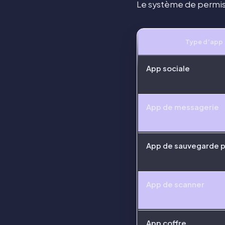
Le système de permiss
Type d'app
App sociale
App de messagerie
App de sauvegarde 
App de scanner
App coffre