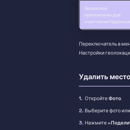
Ярлык или
приложение для
очистки метаданны
Переключатель в мен
Настройки геолокаци
Удалить место
Откройте
Фото
.
Выберите фото или
Нажмите
«Подели