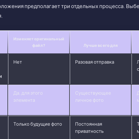
ложения предполагает три отдельных процесса. Выбе
я.
Изменяет оригинальный
файл?
Лучше всего для
Нет
Разовая отправка
и
Да, для этого
Существующее
элемента
личное фото
Только будущие фото
Постоянная
приватность