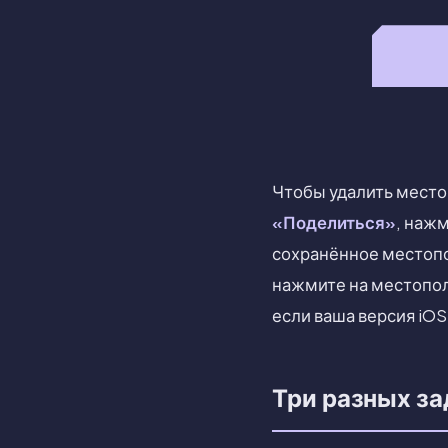
Чтобы удалить место
«Поделиться»
, наж
сохранённое местопо
нажмите на местопо
если ваша версия iO
Три разных за