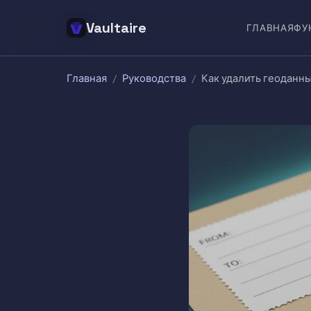
Vaultaire
ГЛАВНАЯ
ФУ
Главная
/
Руководства
/
Как удалить геоданны