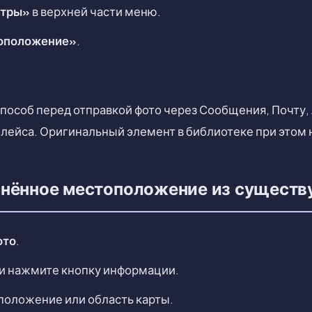
тры»
в верхней части меню.
оположение»
.
пособ перед отправкой фото через Сообщения, Почту, 
ейса. Оригинальный элемент в библиотеке при этом 
анённое местоположение из сущест
ото
.
ли нажмите кнопку информации.
положение или область карты.