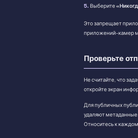
Выберите
«Никог
Это запрещает прило
приложений-камер мо
Проверьте от
Не считайте, что зад
откройте экран инфо
Для публичных публи
удаляют метаданные.
Относитесь к каждому