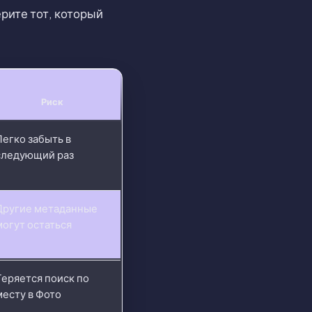
рите тот, который
Риск
Легко забыть в
следующий раз
Другие метаданные
могут остаться
Теряется поиск по
месту в Фото