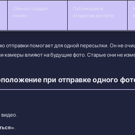
Обычно создаёт
Публикация в
копию
открытом доступе
х
ю отправки помогает для одной пересылки. Он не очи
и камеры влияют на будущие фото. Старые они не изм
положение при отправке одного фот
 видео.
ться»
.