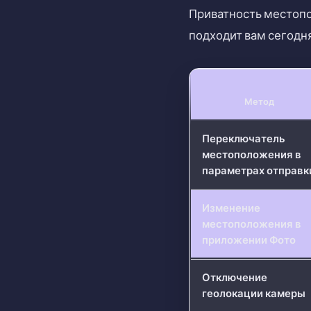
Приватность местопо
подходит вам сегодн
Метод
Переключатель
местоположения в
параметрах отправк
Изменение
местоположения в
приложении Фото
Отключение
геолокации камеры