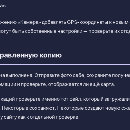
да»
.
жению «Камера» добавлять GPS-координаты к новым ф
гут быть собственные настройки — проверьте их отд
правленную копию
ача выполнена. Отправьте фото себе, сохраните получ
рмации и проверьте, отображается ли ещё карта.
каций проверьте именно тот файл, который загружали
 Некоторые сохраняют. Некоторые создают новую сж
 сайту как к отдельной проверке.