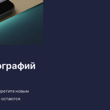
ографий
апретите новым
 остаются.