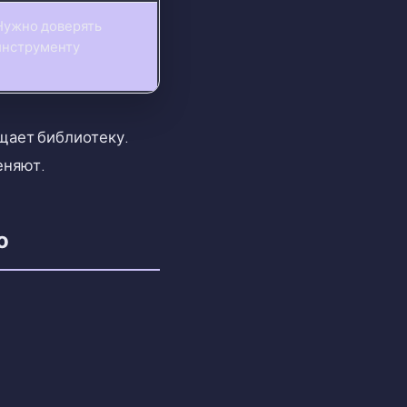
Нужно доверять
инструменту
щает библиотеку.
еняют.
о