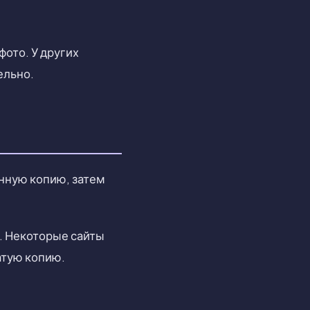
ото. У других
ельно.
енную копию, затем
. Некоторые сайты
атую копию.