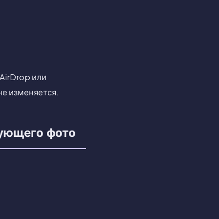
AirDrop или
не изменяется.
вующего фото