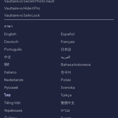
Vaultaire vs Secret Photo Vault
Vaultaire vs Hide it Pro
Vaultaire vs Safe Lock
ภาษา
English
Español
Deutsch
Français
Português
日本語
中文
العربية
हिंदी
Bahasa Indonesia
Italiano
한국어
Nederlands
Polski
Русский
Svenska
ไทย
Türkçe
Tiếng Việt
繁體中文
Українська
עברית
Čeština
Suomi