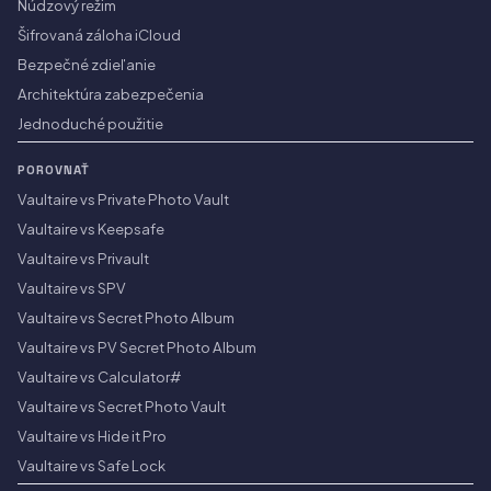
Núdzový režim
Šifrovaná záloha iCloud
Bezpečné zdieľanie
Architektúra zabezpečenia
Jednoduché použitie
POROVNAŤ
Vaultaire vs Private Photo Vault
Vaultaire vs Keepsafe
Vaultaire vs Privault
Vaultaire vs SPV
Vaultaire vs Secret Photo Album
Vaultaire vs PV Secret Photo Album
Vaultaire vs Calculator#
Vaultaire vs Secret Photo Vault
Vaultaire vs Hide it Pro
Vaultaire vs Safe Lock