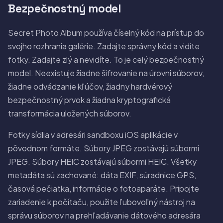
Bezpečnostný model
Secret Photo Album používa číselný kód na prístup do
svojho rozhrania galérie. Zadajte správny kód a vidíte
fotky. Zadajte zlý a nevidíte. To je celý bezpečnostný
model. Neexistuje žiadne šifrovanie na úrovni súborov,
žiadne odvádzanie kľúčov, žiadny hardvérový
bezpečnostný prvok a žiadna kryptografická
transformácia uložených súborov.
Fotky sídlia v adresári sandboxu iOS aplikácie v
pôvodnom formáte. Súbory JPEG zostávajú súbormi
JPEG. Súbory HEIC zostávajú súbormi HEIC. Všetky
metadáta sú zachované: dáta EXIF, súradnice GPS,
časová pečiatka, informácie o fotoaparáte. Pripojte
zariadenie k počítaču, použite ľubovoľný nástroj na
správu súborov na prehľadávanie dátového adresára