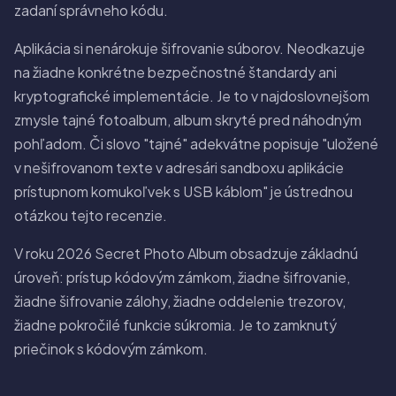
zadaní správneho kódu.
Aplikácia si nenárokuje šifrovanie súborov. Neodkazuje
na žiadne konkrétne bezpečnostné štandardy ani
kryptografické implementácie. Je to v najdoslovnejšom
zmysle tajné fotoalbum, album skryté pred náhodným
pohľadom. Či slovo "tajné" adekvátne popisuje "uložené
v nešifrovanom texte v adresári sandboxu aplikácie
prístupnom komukoľvek s USB káblom" je ústrednou
otázkou tejto recenzie.
V roku 2026 Secret Photo Album obsadzuje základnú
úroveň: prístup kódovým zámkom, žiadne šifrovanie,
žiadne šifrovanie zálohy, žiadne oddelenie trezorov,
žiadne pokročilé funkcie súkromia. Je to zamknutý
priečinok s kódovým zámkom.