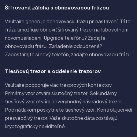
Šifrovaná záloha s obnovovacou frázou
Vaultaire generuje obnovovaciu frázu pri nastavení. Táto
fráza umožňuje obnoviť šifrovaný trezor na ľubovoľnom
novom zariadení. Upgrade telefónu? Zadajte
obnovovaciu frázu. Zariadenie odcudzené?
Zaobstarajte si nový telefón, zadajte obnovovaciu frázu.
Tiesňový trezor a oddelenie trezorov
Vaultaire podporuje viac trezorových kontextov.
Primárny vzor otvára skutočný trezor. Sekundárny
tiesňový vzor otvára dôveryhodný návnadový trezor.
Pod nátlakom poskytnete tiesňový vzor. Kontrolujúci vidí
presvedčivý trezor. Vaše skutočné dáta zostávajú
kryptograficky neviditeľné.