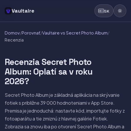
Vaultaire
SK
Domov
/
Porovnať
/
Vaultaire vs Secret Photo Album
/
Recenzia
Recenzia Secret Photo
Album: Oplatí sa v roku
2026?
Secret Photo Album je základná aplikácia na skrývanie
fotiek s približne 39 000 hodnoteniami v App Store.
Premisa je jednoduchá: nastavte kód, importujte fotky z
fotoaparátu a tie zmiznú z hlavnej galérie Fotiek.
Zobrazia sa znovu iba po otvorení Secret Photo Album a