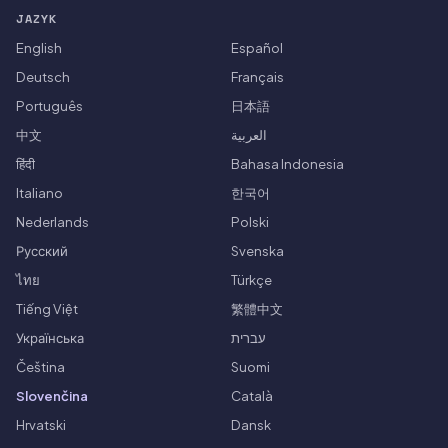
JAZYK
English
Español
Deutsch
Français
Português
日本語
中文
العربية
हिंदी
Bahasa Indonesia
Italiano
한국어
Nederlands
Polski
Русский
Svenska
ไทย
Türkçe
Tiếng Việt
繁體中文
Українська
עברית
Čeština
Suomi
Slovenčina
Català
Hrvatski
Dansk