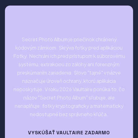
Verdikt
Secret Photo Album je priečinok chránený
kódovým zámkom. Skrýva fotky pred aplikáciou
Fotky. Nechráni ich pred prístupom k súborovému
systému, extrakciou zo zálohy ani forenzným
preskúmaním zariadenia. Slovo "tajné" v názve
naznačuje úroveň ochrany, ktorú aplikácia
neposkytuje. V roku 2026 Vaultaire ponúka to, čo
názov "Secret Photo Album" sľubuje, ale
nenaplňuje: fotky kryptograficky a matematicky
nedostupné bez správneho kľúča.
VYSKÚŠAŤ VAULTAIRE ZADARMO