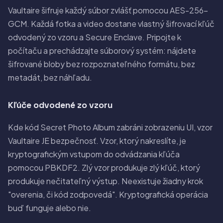
Vaultaire šifruje každý súbor zvlášť pomocou AES-256-
GCM. Každá fotka a video dostane vlastný šifrovací kľúč
odvodený zo vzoru a Secure Enclave. Pripojte k
počítaču a prechádzajte súborový systém: nájdete
šifrované bloby bez rozpoznateľného formátu, bez
metadát, bez náhľadu.
Kľúče odvodené zo vzoru
Kde kód Secret Photo Album zabráni zobrazeniu UI, vzor
Vaultaire JE bezpečnosť. Vzor, ktorý nakreslíte, je
kryptografickým vstupom do odvádzania kľúča
pomocou PBKDF2. Zlý vzor produkuje zlý kľúč, ktorý
produkuje nečitateľný výstup. Neexistuje žiadny krok
"overenia, či kód zodpovedá". Kryptografická operácia
buď funguje alebo nie.