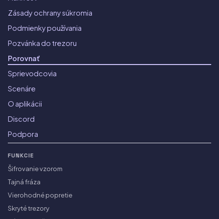
Zásady ochrany súkromia
Podmienky používania
Pozvánka do trezoru
Porovnať
Sprievodcovia
Scenáre
O aplikácii
Discord
Podpora
FUNKCIE
Šifrovanie vzorom
Tajná fráza
Vierohodné popretie
Skryté trezory