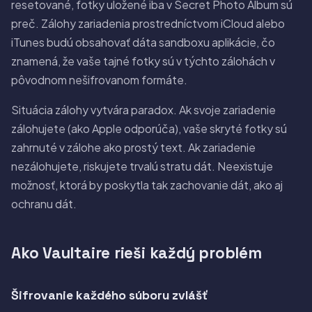
resetované, fotky uložené iba v Secret Photo Album sú
preč. Zálohy zariadenia prostredníctvom iCloud alebo
iTunes budú obsahovať dáta sandboxu aplikácie, čo
znamená, že vaše tajné fotky sú v týchto zálohách v
pôvodnom nešifrovanom formáte.
Situácia zálohy vytvára paradox. Ak svoje zariadenie
zálohujete (ako Apple odporúča), vaše skryté fotky sú
zahrnuté v zálohe ako prostý text. Ak zariadenie
nezálohujete, riskujete trvalú stratu dát. Neexistuje
možnosť, ktorá by poskytla tak zachovanie dát, ako aj
ochranu dát.
Ako Vaultaire rieši každý problém
Šifrovanie každého súboru zvlášť