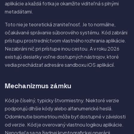
aplikácie a každá fotka je okamžite viditeľná s plnými
metadátami.
Toto nie je teoretická zraniteľnosť. Je to normálne,
očakávané správanie súborového systému. Kód zabráni
prístupu prostredníctvom vlastného rozhrania aplikácie.
Nezabráni nič pri prístupe inou cestou. A v roku 2026
existujú desiatky voľne dostupných nástrojov, ktoré
vedia prechádzať adresáre sandboxu iOS aplikácií.
Mechanizmus zámku
Kód je číselný, typicky štvormiestny. Niektoré verzie
podporujú dlhšie kódy alebo alfanumerické heslá.
Odomknutie biometriou môže byť dostupné v závislosti
od verzie. Kód je overovaný vlastnou logikou aplikácie.
Nepodieľa sa na žiadnej kryptografickej operácii.