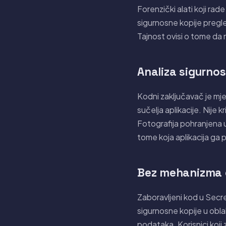
Forenzički alati koji rad
sigurnosne kopije pregle
Tajnost ovisi o tome da 
Analiza sigurno
Kodni zaključavač je mjer
sučelja aplikacije. Nije 
Fotografija pohranjena u 
tome koja aplikacija ga p
Bez mehanizma 
Zaboravljeni kod u Secr
sigurnosne kopije u obla
podataka. Korisnici koj