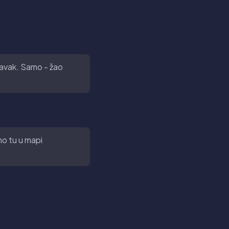
ravak. Samo - žao
mo tu u mapi