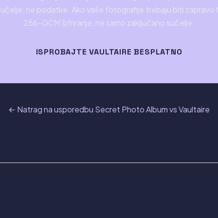
učelje, ne podatke. Ako vaše fotografije trebaju biti zapravo 
256-GCM šifriranje, ne samo zaključano sučelje.
ISPROBAJTE VAULTAIRE BESPLATNO
← Natrag na usporedbu Secret Photo Album vs Vaultaire