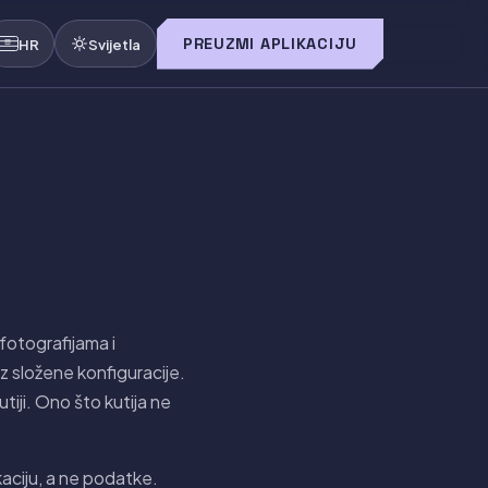
PREUZMI APLIKACIJU
HR
Svijetla
fotografijama i
z složene konfiguracije.
iji. Ono što kutija ne
kaciju, a ne podatke.