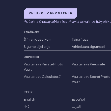
PREUZMI IZ APP STOREA
Početna
Značajke
Manifest
Pravila privatnosti
Uvjeti k
ZNAČAJKE
Šifriranje uzorkom
Tajna fraza
Sigurno dijeljenje
Arhitektura sigurnosti
USPOREDI
Vaultaire vs Private Photo
Vaultaire vs Keepsafe
Vault
Vaultaire vs Calculator#
Vaultaire vs Secret Photo
Vault
JEZIK
English
Español
中文
العربية