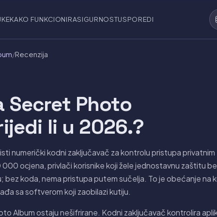
JKE
KAKO FUNKCIONIRA
SIGURNOST
USPOREDI
lbum
/
Recenzija
a Secret Photo
ijedi li u 2026.?
ti numerički kodni zaključavač za kontrolu pristupa privatnim 
000 ocjena, privlači korisnike koji žele jednostavnu zaštitu be
u; bez koda, nema pristupa putem sučelja. To je obećanje na kut
ađa sa softverom koji zaobilazi kutiju.
to Album ostaju nešifrirane. Kodni zaključavač kontrolira apli