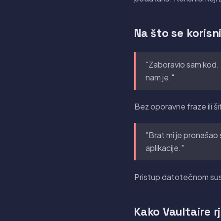
Na što se korisni
"Zaboravio sam kod. 
nam je."
Bez oporavne fraze ili ši
"Brat mi je pronašao 
aplikacije."
Pristup datotečnom susta
Kako Vaultaire r