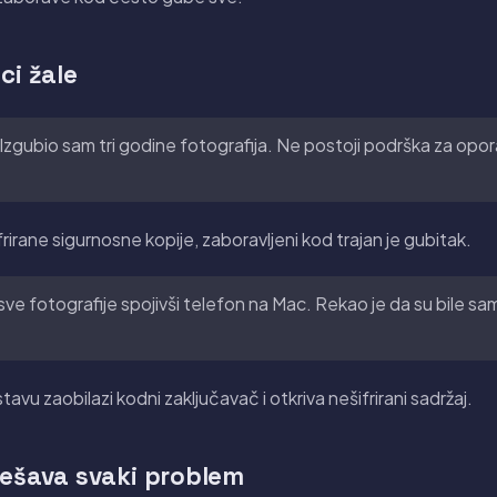
ci žale
Izgubio sam tri godine fotografija. Ne postoji podrška za opo
frirane sigurnosne kopije, zaboravljeni kod trajan je gubitak.
sve fotografije spojivši telefon na Mac. Rekao je da su bile sa
vu zaobilazi kodni zaključavač i otkriva nešifrirani sadržaj.
ješava svaki problem