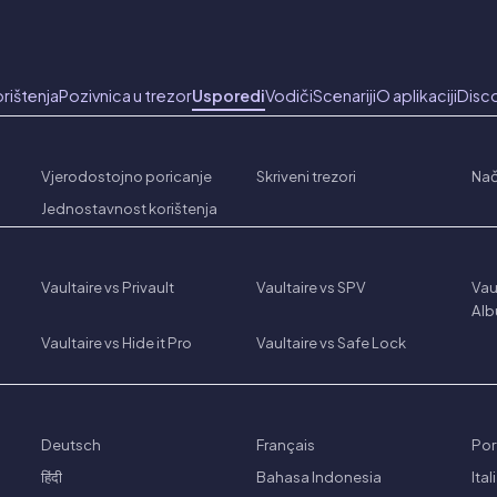
orištenja
Pozivnica u trezor
Usporedi
Vodiči
Scenariji
O aplikaciji
Disc
Vjerodostojno poricanje
Skriveni trezori
Nač
Jednostavnost korištenja
Vaultaire vs Privault
Vaultaire vs SPV
Vau
Al
Vaultaire vs Hide it Pro
Vaultaire vs Safe Lock
Deutsch
Français
Por
हिंदी
Bahasa Indonesia
Ita