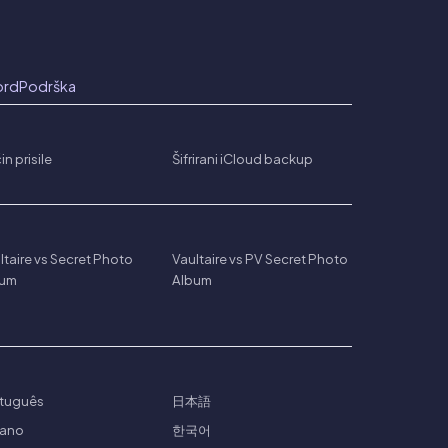
ord
Podrška
in prisile
Šifrirani iCloud backup
ltaire vs Secret Photo
Vaultaire vs PV Secret Photo
bum
Album
tuguês
日本語
liano
한국어