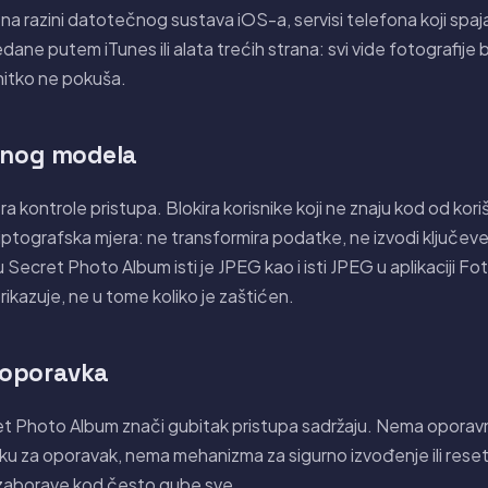
e na razini datotečnog sustava iOS-a, servisi telefona koji spaj
dane putem iTunes ili alata trećih strana: svi vide fotografije
nitko ne pokuša.
snog modela
a kontrole pristupa. Blokira korisnike koji ne znaju kod od kor
kriptografska mjera: ne transformira podatke, ne izvodi ključeve
Secret Photo Album isti je JPEG kao i isti JPEG u aplikaciji Foto
rikazuje, ne u tome koliko je zaštićen.
oporavka
et Photo Album znači gubitak pristupa sadržaju. Nema oporav
ku za oporavak, nema mehanizma za sigurno izvođenje ili reset
i zaborave kod često gube sve.