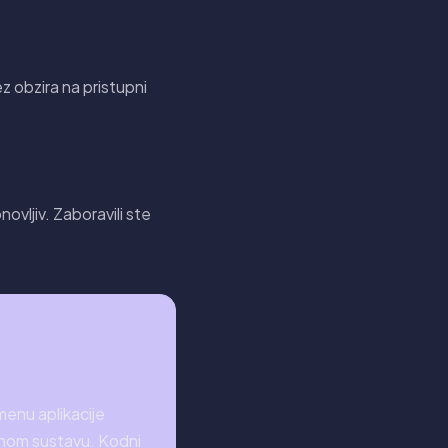
z obzira na pristupni
ovljiv. Zaboravili ste
menu aplikacije
ečnom sustavu. Kodni