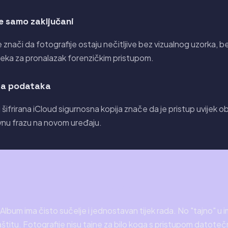
ne samo zaključani
nači da fotografije ostaju nečitljive bez vizualnog uzorka, be
oteka za pronalazak forenzičkim pristupom.
ka podataka
ifrirana iCloud sigurnosna kopija znače da je pristup uvijek obn
vnu frazu na novom uređaju.
Presuda
lbum ima čisto sučelje i jednostavan tijek rada. No "tajno" u i
aštitu. Fotografije nisu tajne za bilo koga s pristupom datot