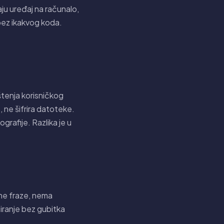
aju uređaj na računalo,
 bez ikakvog koda.
ištenja korisničkog
, ne šifrira datoteke.
grafije. Razlika je u
ne fraze, nema
iranje bez gubitka