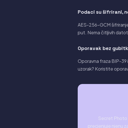
Podaci su šifrirani, 
AES-256-GCM šifriranje z
put. Nema čitljivih dat
Oporavak bez gubit
Oporavna fraza BIP-39 i š
uzorak? Koristite opora
Secret Photo A
precjenjuje njenu z