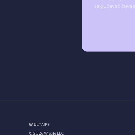
zaključavač čuva s
VAULTAIRE
© 2026
Wraxle LLC