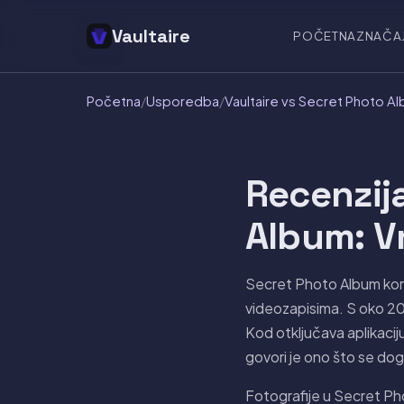
Vaultaire
POČETNA
ZNAČA
Početna
/
Usporedba
/
Vaultaire vs Secret Photo A
Recenzij
Album: Vr
Secret Photo Album koris
videozapisima. S oko 20 
Kod otključava aplikacij
govori je ono što se dog
Fotografije u Secret Pho