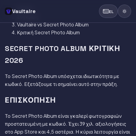
Αρχική
Vaultaire
EL
Σύγκριση
Vaultaire vs Secret Photo Album
Κριτική Secret Photo Album
SECRET PHOTO ALBUM ΚΡΙΤΙΚΉ
2026
Το Secret Photo Album υπόσχεται ιδιωτικότητα με
κωδικό. Εξετάζουμε τι σημαίνει αυτό στην πράξη.
ΕΠΙΣΚΌΠΗΣΗ
Το Secret Photo Album είναι γκαλερί φωτογραφιών
προστατευμένη με κωδικό. Έχει 39 χιλ. αξιολογήσεις
στο App Store και 4,5 αστέρια. Η κύρια λειτουργία είναι