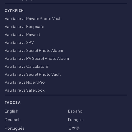
ΣΎΓΚΡΙΣΗ
Vaultaire vs Private Photo Vault
Vaultaire vs Keepsafe
Vaultaire vs Privault
Vaultaire vs SPV
Vaultaire vs Secret Photo Album
Vaultaire vs PV Secret Photo Album
Vaultaire vs Calculator#
Vaultaire vs Secret Photo Vault
Vaultaire vs Hide it Pro
Vaultaire vs Safe Lock
ΓΛΏΣΣΑ
English
Español
Deutsch
Français
Português
日本語