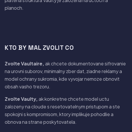
platena struktura Vaulty je zalozena na uctoch a
planoch.
KTO BY MAL ZVOLIT CO
Zvolte Vaultaire,
ak chcete dokumentovane sifrovanie
na urovni suborov, minimalny zber dat, ziadne reklamy a
model ochrany sukromia, kde vyvojar nemoze obnovit
obsah vasho trezoru.
Zvolte Vaulty,
ak konkretne chcete model uctu
zalozeny na cloude s resetovatelnym pristupom a ste
spokojni s kompromisom, ktory implikuje pohodlie a
obnova na strane poskytovatela.