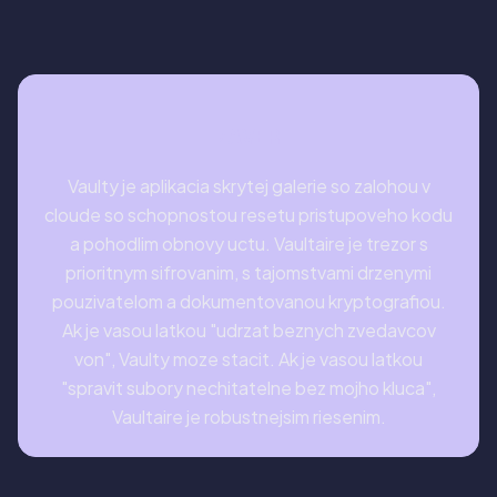
ZAVER
Vaulty je aplikacia skrytej galerie so zalohou v
cloude so schopnostou resetu pristupoveho kodu
a pohodlim obnovy uctu. Vaultaire je trezor s
prioritnym sifrovanim, s tajomstvami drzenymi
pouzivatelom a dokumentovanou kryptografiou.
Ak je vasou latkou "udrzat beznych zvedavcov
von", Vaulty moze stacit. Ak je vasou latkou
"spravit subory nechitatelne bez mojho kluca",
Vaultaire je robustnejsim riesenim.