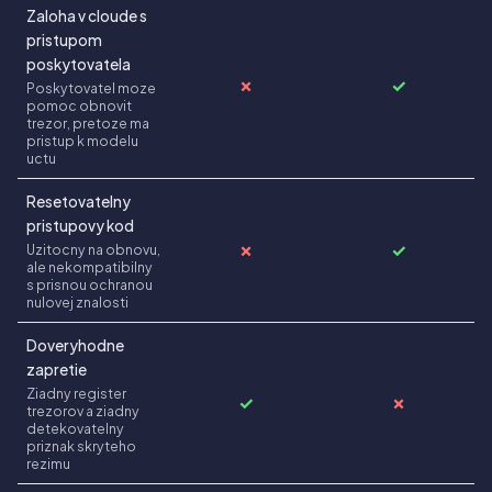
Zaloha v cloude s
pristupom
poskytovatela
✗
✓
Poskytovatel moze
pomoc obnovit
trezor, pretoze ma
pristup k modelu
uctu
Resetovatelny
pristupovy kod
✗
✓
Uzitocny na obnovu,
ale nekompatibilny
s prisnou ochranou
nulovej znalosti
Doveryhodne
zapretie
Ziadny register
✓
✗
trezorov a ziadny
detekovatelny
priznak skryteho
rezimu