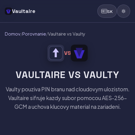
Vaultaire
SK
Domov
/
Porovnanie
/
Vaultaire vs Vaulty
VS
VAULTAIRE VS VAULTY
Vaulty pouziva PIN branu nad cloudovym ulozistom.
Vaultaire sifruje kazdy subor pomocou AES-256-
GCM a uchova klucovy material na zariadeni.