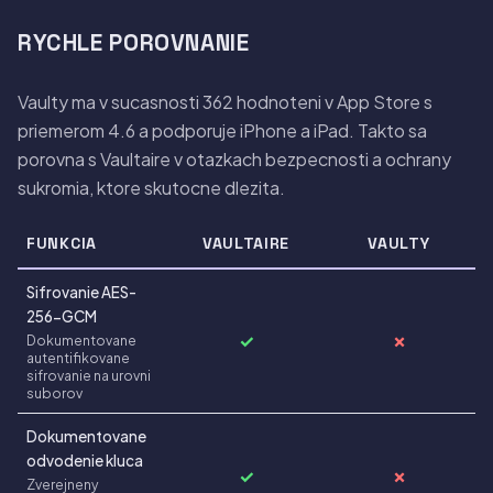
RYCHLE POROVNANIE
Vaulty ma v sucasnosti 362 hodnoteni v App Store s
priemerom 4.6 a podporuje iPhone a iPad. Takto sa
porovna s Vaultaire v otazkach bezpecnosti a ochrany
sukromia, ktore skutocne dlezita.
FUNKCIA
VAULTAIRE
VAULTY
Sifrovanie AES-
256-GCM
✓
✗
Dokumentovane
autentifikovane
sifrovanie na urovni
suborov
Dokumentovane
odvodenie kluca
✓
✗
Zverejneny