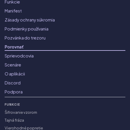
Funkcie
Manifest
Zásady ochrany súkromia
Podmienky používania
Pozvánka do trezoru
Porovnať
Sprievodcovia
Scenáre
O aplikácii
Discord
Podpora
FUNKCIE
Šifrovanie vzorom
Tajná fráza
Vierohodné popretie