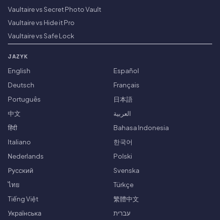
Vaultaire vs Secret Photo Vault
Vaultaire vs Hide it Pro
Vaultaire vs Safe Lock
JAZYK
English
Español
Deutsch
Français
Português
日本語
中文
العربية
हिंदी
Bahasa Indonesia
Italiano
한국어
Nederlands
Polski
Русский
Svenska
ไทย
Türkçe
Tiếng Việt
繁體中文
Українська
עברית