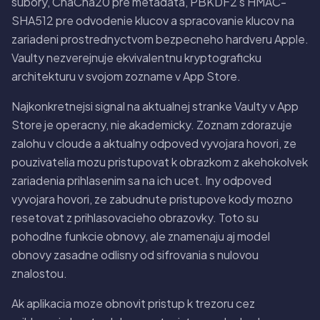
subory, ChaCha20 pre metadata, PBKDF2 s HMAC-
SHA512 pre odvodenie klucov a spracovanie klucov na
zariadeni prostrednyctvom bezpecneho hardveru Apple.
Vaulty nezverejnuje ekvivalentnu kryptograficku
architekturu v svojom zozname v App Store.
Najkonkretnejsi signal na aktualnej stranke Vaulty v App
Store je operacny, nie akademicky. Zoznam zdorazuje
zalohu v cloude a aktualny odpoved vyvojara hovori, ze
pouzivatelia mozu pristupovat k obrazkom z akehokolvek
zariadenia prihlasenim sa na ich ucet. Iny odpoved
vyvojara hovori, ze zabudnute pristupove kody mozno
resetovat z prihlasovacieho obrazovky. Toto su
pohodlne funkcie obnovy, ale znamenaju aj model
obnovy zasadne odlisny od sifrovania s nulovou
znalostou.
Ak aplikacia moze obnovit pristup k trezoru cez