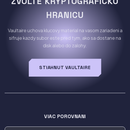
ZVOLTE KRYPTOGRAFICKU
HRANICU
Vaultaire uchova klucovy material na vasom zariadeni a
sifruje kazdy subor este pred tym, ako sa dostane na
disk alebo do zalohy.
STIAHNUT VAULTAIRE
VIAC POROVNANI