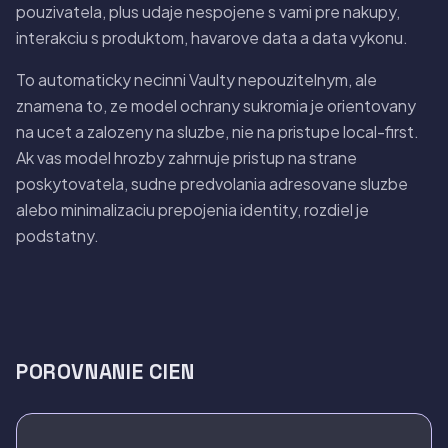
pouzivatela, plus udaje nespojene s vami pre nakupy,
interakciu s produktom, havarove data a data vykonu.
To automaticky necinni Vaulty nepouzitelnym, ale
znamena to, ze model ochrany sukromia je orientovany
na ucet a zalozeny na sluzbe, nie na pristupe local-first.
Ak vas model hrozby zahrnuje pristup na strane
poskytovatela, sudne predvolania adresovane sluzbe
alebo minimalizaciu prepojenia identity, rozdiel je
podstatny.
POROVNANIE CIEN