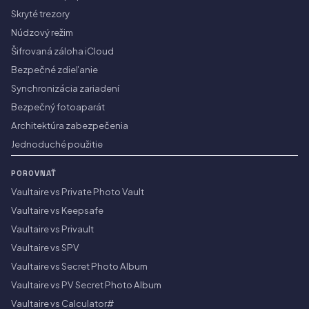
Skryté trezory
Núdzový režim
Šifrovaná záloha iCloud
Bezpečné zdieľanie
Synchronizácia zariadení
Bezpečný fotoaparát
Architektúra zabezpečenia
Jednoduché použitie
POROVNAŤ
Vaultaire vs Private Photo Vault
Vaultaire vs Keepsafe
Vaultaire vs Privault
Vaultaire vs SPV
Vaultaire vs Secret Photo Album
Vaultaire vs PV Secret Photo Album
Vaultaire vs Calculator#