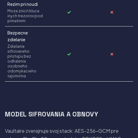
Rezim pri noudi
Moze znicit kluce
✓
✗
inych trezorov pod
prinatinim
Bezpecne
zdielanie
Zdielanie
sifrovaneho
✓
✗
pristupu bez
odhalenia
osobneho
odomykacieho
tajomstva
MODEL SIFROVANIA A OBNOVY
Vaultaire zverejnuje svoj stack: AES-256-GCM pre