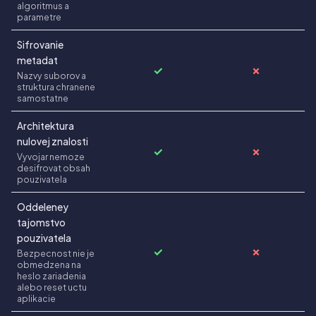
algoritmus a
parametre
Sifrovanie
metadat
✓
✗
Nazvy suborov a
struktura chranene
samostatne
Architektura
nulovej znalosti
✓
✗
Vyvojar nemoze
desifrovat obsah
pouzivatela
Oddeleney
tajomstvo
pouzivatela
✓
✗
Bezpecnost nie je
obmedzena na
heslo zariadenia
alebo reset uctu
aplikacie