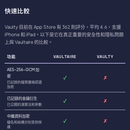
快速比較
Vaulty 目前在 App Store 有 362 則評分，平均 4.6，支援
iPhone 和 iPad。以下是它在真正重要的安全性和隱私問題
上與 Vaultaire 的比較。
功能
VAULTAIRE
VAULTY
AES-256-GCM 加
密
✓
✗
已記錄的檔案層級認證
加密
已記錄的金鑰衍生
✓
✗
已公開的演算法和參數
中繼資料加密
✓
✗
檔名和結構分別受到保
護