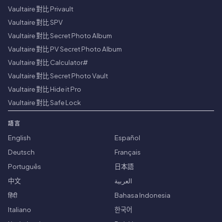
Vaultaire 對比 Privault
Vaultaire 對比 SPV
Vaultaire 對比 Secret Photo Album
Vaultaire 對比 PV Secret Photo Album
Vaultaire 對比 Calculator#
Vaultaire 對比 Secret Photo Vault
Vaultaire 對比 Hide it Pro
Vaultaire 對比 Safe Lock
語言
English
Español
Deutsch
Français
Português
日本語
中文
العربية
हिंदी
Bahasa Indonesia
Italiano
한국어