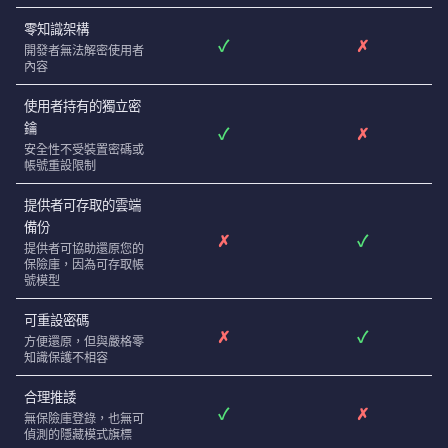
零知識架構
✓
✗
開發者無法解密使用者
內容
使用者持有的獨立密
鑰
✓
✗
安全性不受裝置密碼或
帳號重設限制
提供者可存取的雲端
備份
✗
✓
提供者可協助還原您的
保險庫，因為可存取帳
號模型
可重設密碼
✗
✓
方便還原，但與嚴格零
知識保護不相容
合理推諉
✓
✗
無保險庫登錄，也無可
偵測的隱藏模式旗標