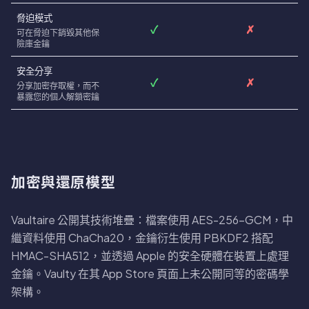
脅迫模式
✓
✗
可在脅迫下銷毀其他保
險庫金鑰
安全分享
✓
✗
分享加密存取權，而不
暴露您的個人解鎖密鑰
加密與還原模型
Vaultaire 公開其技術堆疊：檔案使用 AES-256-GCM，中
繼資料使用 ChaCha20，金鑰衍生使用 PBKDF2 搭配
HMAC-SHA512，並透過 Apple 的安全硬體在裝置上處理
金鑰。Vaulty 在其 App Store 頁面上未公開同等的密碼學
架構。