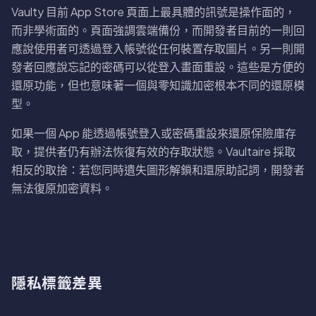
Vaulty 目前 App Store 頁面上最具體的訊號是操作面的，
而非學術面的。頁面強調雲端備份，而開發者目前的一則回
應說使用者可透過登入帳號從任何裝置存取圖片。另一則開
發者回應說忘記的密碼可以從登入畫面重設。這些是方便的
還原功能，但也意味著一個與零知識加密根本不同的還原模
型。
如果一個 App 能透過帳號登入或密碼重設來還原保險庫存
取，提供者仍有辦法恢復有效的存取狀態。Vaultaire 採取
相反的取捨：若您同時遺失圖形解鎖和還原助記詞，開發者
無法復原加密資料。
隱私標籤差異