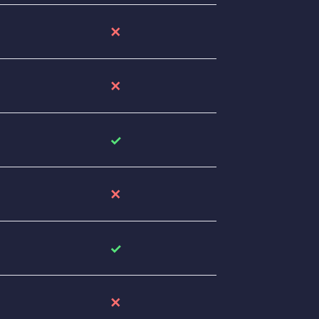
✕
✕
✓
✕
✓
✕