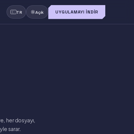
UYGULAMAYI İNDIR
TR
Açık
re, her dosyayı,
le sarar.