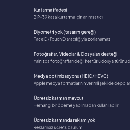
Kurtarma ifadesi
BIP-39 kasa kurtarma için anımsatıcı
Biyometri yok (tasarım gereği)
FaceID/TouchID aracılığıyla zorlanamaz
Fotoğraflar, Videolar & Dosyaları desteği
Yalnızca fotoğrafları değil her türlü dosya türünü
Medya optimizasyonu (HEIC/HEVC)
Apple medya formatlarının verimli şekilde depol
Ücretsiz katman mevcut
Herhangi bir ödeme yapılmadan kullanılabilir
Ücretsiz katmanda reklam yok
Reklamsız ücretsiz sürüm