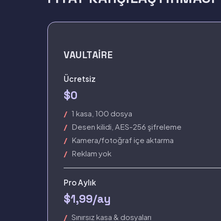
VAULTAIRE
Ücretsiz
$0
1 kasa, 100 dosya
Desen kilidi, AES-256 şifreleme
Kamera/fotoğraf içe aktarma
Reklam yok
Pro Aylık
$1,99/ay
Sınırsız kasa & dosyaları