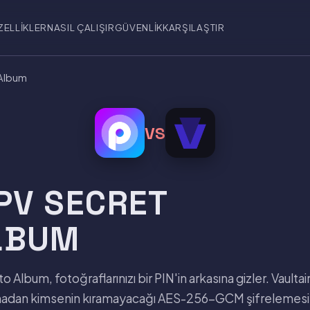
ZELLIKLER
NASIL ÇALIŞIR
GÜVENLIK
KARŞILAŞTIR
 Album
VS
 PV SECRET
LBUM
 Album, fotoğraflarınızı bir PIN'in arkasına gizler. Vaultai
madan kimsenin kıramayacağı AES-256-GCM şifrelemesiy