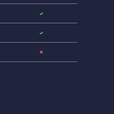
✓
✓
✕