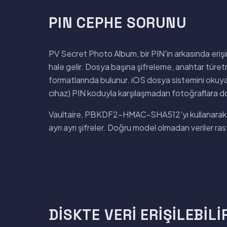
PIN CEPHE SORUNU
PV Secret Photo Album, bir PIN'in arkasında erişi
hale gelir. Dosya başına şifreleme, anahtar türet
formatlarında bulunur. iOS dosya sistemini okuya
cihaz) PIN koduyla karşılaşmadan fotoğraflara do
Vaultaire, PBKDF2-HMAC-SHA512'yı kullanarak gö
ayrı ayrı şifreler. Doğru model olmadan veriler ra
DISKTE VERI ERIŞILEBILI