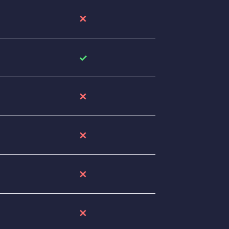
✕
✓
✕
✕
✕
✕