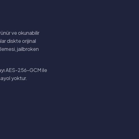
ünür ve okunabilir
r diskte orijinal
lemesi, jailbroken
yayı AES-256-GCM ile
sayol yoktur.