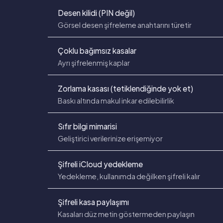
Desen kilidi (PIN değil)
Görsel desen şifreleme anahtarını türetir
Çoklu bağımsız kasalar
Ayrı şifrelenmiş kaplar
Zorlama kasası (tetiklendiğinde yok et)
Baskı altında makul inkar edilebilirlik
Sıfır bilgi mimarisi
Geliştirici verilerinize erişemiyor
Şifreli iCloud yedekleme
Yedekleme, kullanımda değilken şifreli kalır
Şifreli kasa paylaşımı
Kasaları düz metin göstermeden paylaşın