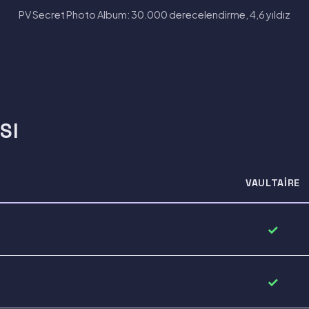
PV Secret Photo Album: 30.000 derecelendirme, 4,6 yıldız
SI
VAULTAIRE
✓
✓