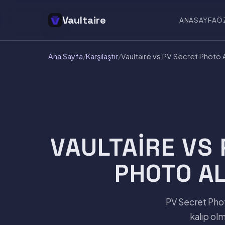
Vaultaire
ANASAYFA
Ö
Ana Sayfa
/
Karşılaştır
/
Vaultaire vs PV Secret Photo
VAULTAIRE VS
PHOTO A
PV Secret Photo
kalıp ol