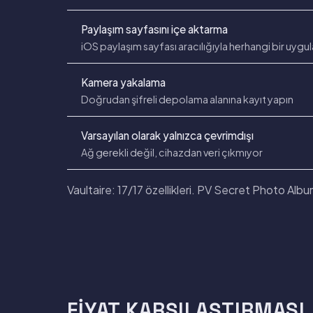
Paylaşım sayfasını içe aktarma
iOS paylaşım sayfası aracılığıyla herhangi bir uygu
Kamera yakalama
Doğrudan şifreli depolama alanına kayıt yapın
Varsayılan olarak yalnızca çevrimdışı
Ağ gerekli değil, cihazdan veri çıkmıyor
Vaultaire: 17/17 özellikleri. PV Secret Photo Album
FIYAT KARŞILAŞTIRMASI