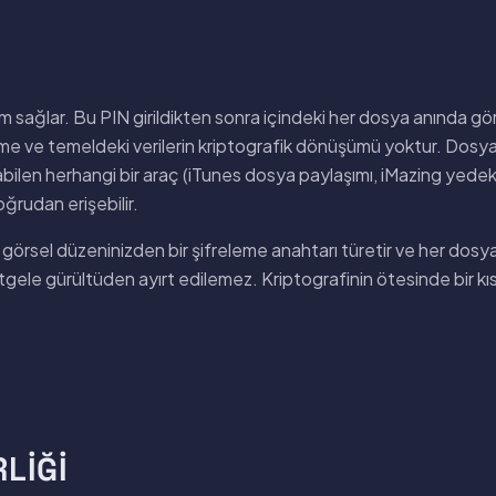
m sağlar. Bu PIN girildikten sonra içindeki her dosya anında gör
me ve temeldeki verilerin kriptografik dönüşümü yoktur. Dosyala
bilen herhangi bir araç (iTunes dosya paylaşımı, iMazing yedek
ğrudan erişebilir.
rsel düzeninizden bir şifreleme anahtarı türetir ve her dos
stgele gürültüden ayırt edilemez. Kriptografinin ötesinde bir kı
RLIĞI