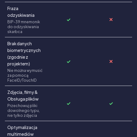
Fraza
odzyskiwania
✓
✕
BIP-39 mnemonik
do odzyskiwania
skarbca
Brak danych
biometrycznych
(zgodnie z
✓
✕
projektem)
Nie można wymusić
za pomocą
FaceID/TouchID
Zdjęcia, filmy &
Obsługa plików
✓
✓
Przechowuj pliki
dowolnego typu,
nie tylko zdjęcia
Optymalizacja
multimediów