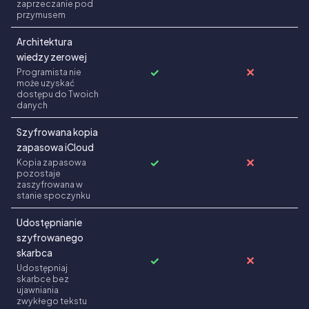
zaprzeczanie pod
przymusem
Architektura
wiedzy zerowej
✓
✕
Programista nie
może uzyskać
dostępu do Twoich
danych
Szyfrowana kopia
zapasowa iCloud
✓
✕
Kopia zapasowa
pozostaje
zaszyfrowana w
stanie spoczynku
Udostępnianie
szyfrowanego
skarbca
✓
✕
Udostępniaj
skarbce bez
ujawniania
zwykłego tekstu