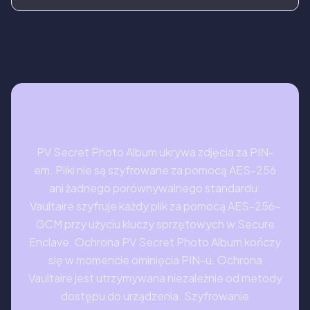
KONKLUZJA
PV Secret Photo Album ukrywa zdjęcia za PIN-
em. Pliki nie są szyfrowane za pomocą AES-256
ani żadnego porównywalnego standardu.
Vaultaire szyfruje każdy plik za pomocą AES-256-
GCM przy użyciu kluczy sprzętowych w Secure
Enclave. Ochrona PV Secret Photo Album kończy
się w momencie ominięcia PIN-u. Ochrona
Vaultaire jest utrzymywana niezależnie od metody
dostępu do urządzenia. Szyfrowanie