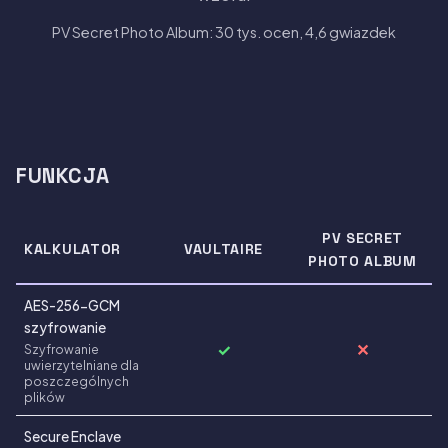
PV Secret Photo Album: 30 tys. ocen, 4,6 gwiazdek
FUNKCJA
PV SECRET
KALKULATOR
VAULTAIRE
PHOTO ALBUM
AES-256-GCM
szyfrowanie
✓
✕
Szyfrowanie
uwierzytelniane dla
poszczególnych
plików
Secure Enclave