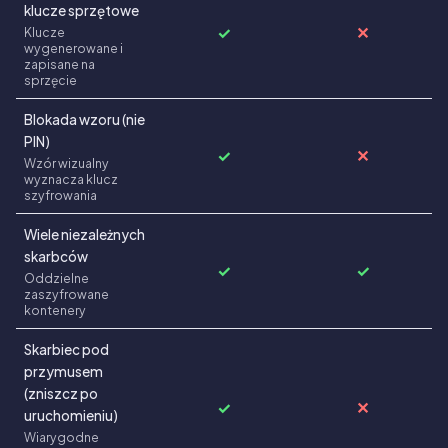
klucze sprzętowe
✓
✕
Klucze
wygenerowane i
zapisane na
sprzęcie
Blokada wzoru (nie
PIN)
✓
✕
Wzór wizualny
wyznacza klucz
szyfrowania
Wiele niezależnych
skarbców
✓
✓
Oddzielne
zaszyfrowane
kontenery
Skarbiec pod
przymusem
(zniszcz po
✓
✕
uruchomieniu)
Wiarygodne