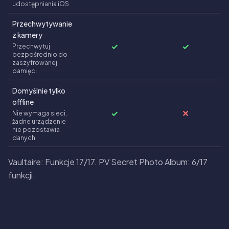
udostępniania iOS
Przechwytywanie
z kamery
✓
✓
Przechwytuj
bezpośrednio do
zaszyfrowanej
pamięci
Domyślnie tylko
offline
✓
✕
Nie wymaga sieci,
żadne urządzenie
nie pozostawia
danych
Vaultaire: Funkcje 17/17. PV Secret Photo Album: 6/17
funkcji.