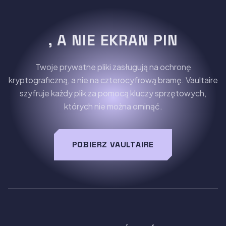
, A NIE EKRAN PIN
Twoje prywatne pliki zasługują na ochronę
kryptograficzną, a nie na czterocyfrową bramę. Vaultaire
szyfruje każdy plik za pomocą kluczy sprzętowych,
których nie można ominąć.
POBIERZ VAULTAIRE