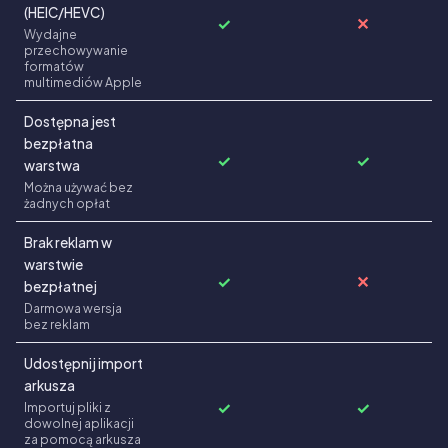
(HEIC/HEVC)
✓
✕
Wydajne
przechowywanie
formatów
multimediów Apple
Dostępna jest
bezpłatna
✓
✓
warstwa
Można używać bez
żadnych opłat
Brak reklam w
warstwie
✓
✕
bezpłatnej
Darmowa wersja
bez reklam
Udostępnij import
arkusza
✓
✓
Importuj pliki z
dowolnej aplikacji
za pomocą arkusza