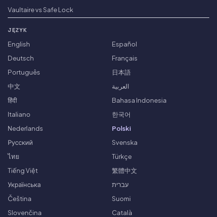
Vaultaire vs Safe Lock
JĘZYK
English
Español
Deutsch
Français
Português
日本語
中文
العربية
हिंदी
Bahasa Indonesia
Italiano
한국어
Nederlands
Polski
Русский
Svenska
ไทย
Türkçe
Tiếng Việt
繁體中文
Українська
עברית
Čeština
Suomi
Slovenčina
Català