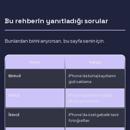
Bu rehberin yanıtladığı sorular
Bunlardan birini arıyorsan, bu sayfa senin için.
Niyet
Sorgu
Birincil
iPhone'da kürtaj kayıtlarını
gizli saklama
İkincil
iPhone'da üreme sağlığı
ekran görüntüleri
İkincil
iPhone'da özel gebelik testi
fotoğrafları