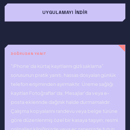
UYGULAMAYI İNDIR
DOĞRUDAN YANIT
"iPhone'da kürtaj kayıtlarını gizli saklama"
sorusunun pratik yanıtı, hassas dosyaları günlük
telefon erişiminden ayırmaktır. Üreme sağlığı
kayıtları Fotoğraflar'da, Mesajlar'da veya e-
posta eklerinde dağınık halde durmamalıdır.
Çalışma kopyalarını randevu veya belge türüne
göre düzenlenmiş özel bir kasaya taşıyın; resmi
orijinalleri kliniğinizde veya eczanenizde tutun