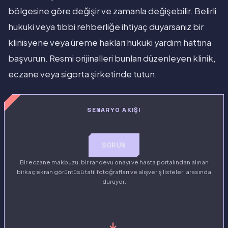
bölgesine göre değişir ve zamanla değişebilir. Belirli
hukuki veya tıbbi rehberliğe ihtiyaç duyarsanız bir
klinisyene veya üreme hakları hukuki yardım hattına
başvurun. Resmi orijinalleri bunları düzenleyen klinik,
eczane veya sigorta şirketinde tutun.
SENARYO AKIŞI
SORUN
Bir eczane makbuzu, bir randevu onayı ve hasta portalından alınan
birkaç ekran görüntüsü tatil fotoğrafları ve alışveriş listeleri arasında
duruyor.
→