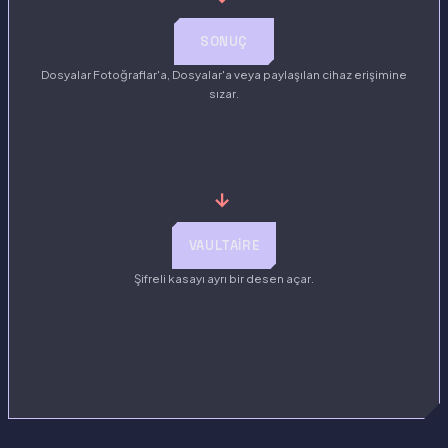
SONUÇ
Dosyalar Fotoğraflar'a, Dosyalar'a veya paylaşılan cihaz erişimine
sızar.
→
VAULTAIRE
Şifreli kasayı ayrı bir desen açar.