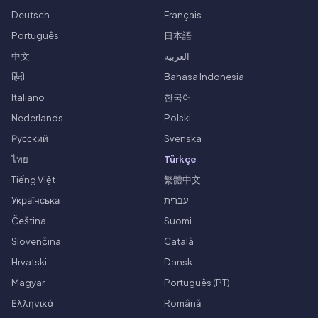
Deutsch
Français
Português
日本語
中文
العربية
हिंदी
Bahasa Indonesia
Italiano
한국어
Nederlands
Polski
Русский
Svenska
ไทย
Türkçe
Tiếng Việt
繁體中文
Українська
עברית
Čeština
Suomi
Slovenčina
Català
Hrvatski
Dansk
Magyar
Português (PT)
Ελληνικά
Română