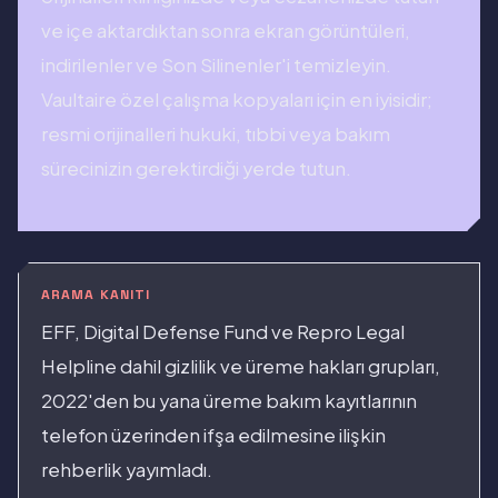
ve içe aktardıktan sonra ekran görüntüleri,
indirilenler ve Son Silinenler'i temizleyin.
Vaultaire özel çalışma kopyaları için en iyisidir;
resmi orijinalleri hukuki, tıbbi veya bakım
sürecinizin gerektirdiği yerde tutun.
ARAMA KANITI
EFF, Digital Defense Fund ve Repro Legal
Helpline dahil gizlilik ve üreme hakları grupları,
2022'den bu yana üreme bakım kayıtlarının
telefon üzerinden ifşa edilmesine ilişkin
rehberlik yayımladı.