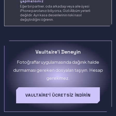
yapmalısınız
Eğer bir partner, oda arkadaşı veya aile üyesi
iPhone parolanızı biliyorsa, Gizli Albüm yeterli
değildir. Ayrı kasa desenlerinin riski nasıl
değiştirdiğini öğrenin.
Vaultaire'i Deneyin
Fotoğraflar uygulamasında dağınık halde
durmaması gereken dosyaları taşıyın. Hesap
gerekmez.
VAULTAIRE'I ÜCRETSIZ İNDIRIN