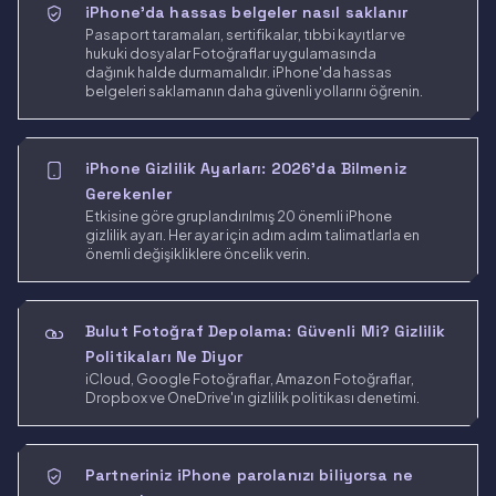
iPhone'da hassas belgeler nasıl saklanır
Pasaport taramaları, sertifikalar, tıbbi kayıtlar ve
hukuki dosyalar Fotoğraflar uygulamasında
dağınık halde durmamalıdır. iPhone'da hassas
belgeleri saklamanın daha güvenli yollarını öğrenin.
iPhone Gizlilik Ayarları: 2026'da Bilmeniz
Gerekenler
Etkisine göre gruplandırılmış 20 önemli iPhone
gizlilik ayarı. Her ayar için adım adım talimatlarla en
önemli değişikliklere öncelik verin.
Bulut Fotoğraf Depolama: Güvenli Mi? Gizlilik
Politikaları Ne Diyor
iCloud, Google Fotoğraflar, Amazon Fotoğraflar,
Dropbox ve OneDrive'ın gizlilik politikası denetimi.
Partneriniz iPhone parolanızı biliyorsa ne