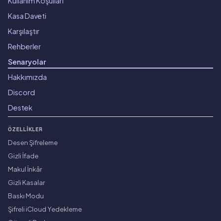
Kullanım Koşulları
Kasa Daveti
Karşılaştır
Rehberler
Senaryolar
Hakkımızda
Discord
Destek
ÖZELLIKLER
Desen Şifreleme
Gizli İfade
Makul İnkâr
Gizli Kasalar
Baskı Modu
Şifreli iCloud Yedekleme