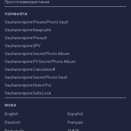
Простота використання
ПОРІВНЯТИ
Vaultaire проти Private Photo Vault
Vaultaire проти Keepsafe
Vaultaire проти Privault
Vaultaire проти SPV
Vaultaire проти Secret Photo Album
Vaultaire проти PV Secret Photo Album
Vaultaire проти Calculator#
Vaultaire проти Secret Photo Vault
Vaultaire проти Hide it Pro
Vaultaire проти Safe Lock
МОВА
English
Español
Deutsch
Français
Português
日本語