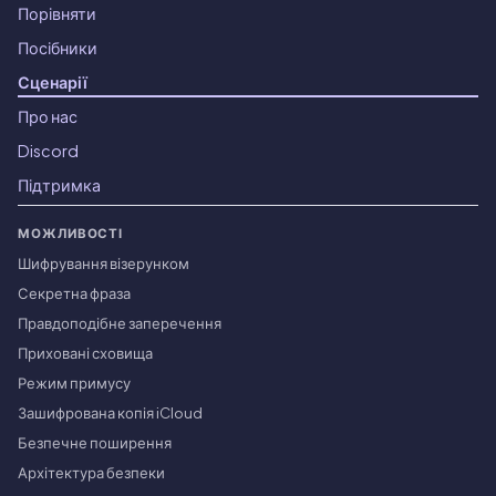
Порівняти
Посібники
Сценарії
Про нас
Discord
Підтримка
МОЖЛИВОСТІ
Шифрування візерунком
Секретна фраза
Правдоподібне заперечення
Приховані сховища
Режим примусу
Зашифрована копія iCloud
Безпечне поширення
Архітектура безпеки