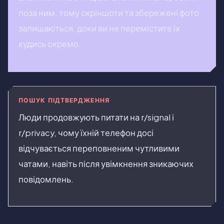
поза ним, тому скріншоти та збережені фото
залишаються, доки ви не перемістите їх
кудись окремо.
ПОШУК ПІДТВЕРДЖЕННЯ
Люди продовжують питати на r/signal і
r/privacy, чому їхній телефон досі
відчувається переповненим чутливими
чатами, навіть після увімкнення зникаючих
повідомлень.