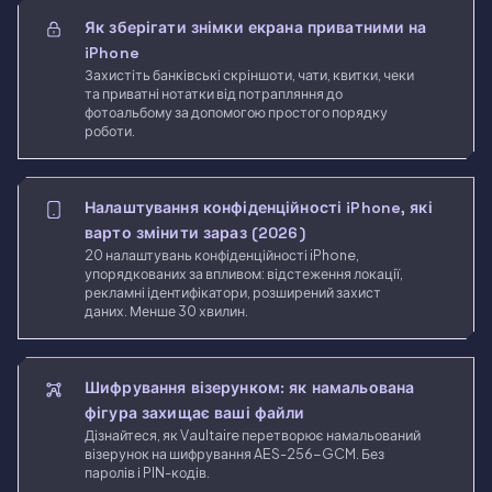
Як зберігати знімки екрана приватними на
iPhone
Захистіть банківські скріншоти, чати, квитки, чеки
та приватні нотатки від потрапляння до
фотоальбому за допомогою простого порядку
роботи.
Налаштування конфіденційності iPhone, які
варто змінити зараз (2026)
20 налаштувань конфіденційності iPhone,
упорядкованих за впливом: відстеження локації,
рекламні ідентифікатори, розширений захист
даних. Менше 30 хвилин.
Шифрування візерунком: як намальована
фігура захищає ваші файли
Дізнайтеся, як Vaultaire перетворює намальований
візерунок на шифрування AES-256-GCM. Без
паролів і PIN-кодів.