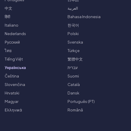
中文
العربية
हिंदी
Bahasa Indonesia
Italiano
한국어
Nederlands
Polski
Русский
Svenska
ไทย
Türkçe
Tiếng Việt
繁體中文
Українська
עברית
Čeština
Suomi
Slovenčina
Català
Hrvatski
Dansk
Magyar
Português (PT)
Ελληνικά
Română