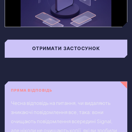
ОТРИМАТИ ЗАСТОСУНОК
ПРЯМА ВІДПОВІДЬ
Чесна відповідь на питання, чи видаляють
зникаючі повідомлення все, така: вони
очищають повідомлення всередині Signal,
але ніколи не очищають копії, які ви зробили