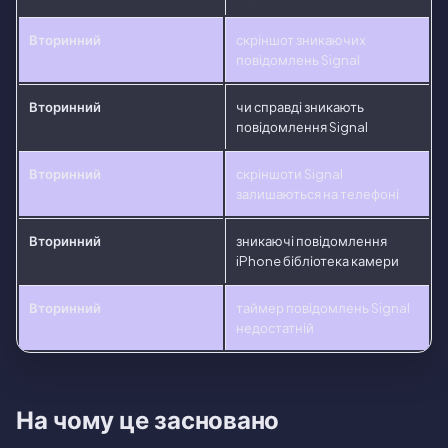
Вторинний
скріншот зникаючих
повідомлень Signal
Вторинний
чи справді зникають
повідомлення Signal
Вторинний
скріншоти Signal
залишаються на телефоні
Вторинний
зникаючі повідомлення
iPhone бібліотека камери
Вторинний
таймер повідомлень Signal
недостатній
На чому це засновано