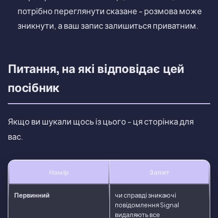
потрібно переглянути сказане - розмова може
зникнути, а ваш запис залишиться приватним.
Питання, на які відповідає цей
посібник
Якщо ви шукали щось із цього - ця сторінка для
вас.
Намір
Запит
Первинний
чи справді зникаючі
повідомлення Signal
видаляють все