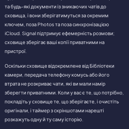
та будь-які документи із зникаючих чатів до
сховища, і вони зберігатимуться за окремим
ключем, поза Photos та поза синхронізацією
iCloud. Signal підтримує ефемерність розмови;
сховище зберігає ваші копії приватними на
пристрої.
Оскільки сховище відокремлене від Бібліотеки
камери, передача телефону комусь або його
втрата не розкриває чати, які ви мали намір
зберегти приватними. Коли у вас є те, що потрібно,
покладіть у сховище те, що зберігаєте, і очистіть
оригінали, і таймер з скріншотами нарешті
розкажуть одну й ту саму історію.