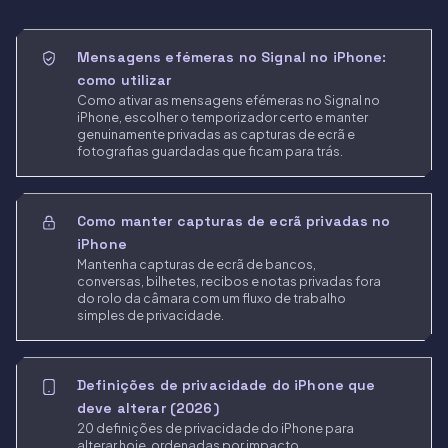
Mensagens efémeras no Signal no iPhone:
como utilizar
Como ativar as mensagens efémeras no Signal no
iPhone, escolher o temporizador certo e manter
genuinamente privadas as capturas de ecrã e
fotografias guardadas que ficam para trás.
Como manter capturas de ecrã privadas no
iPhone
Mantenha capturas de ecrã de bancos,
conversas, bilhetes, recibos e notas privadas fora
do rolo da câmara com um fluxo de trabalho
simples de privacidade.
Definições de privacidade do iPhone que
deve alterar (2026)
20 definições de privacidade do iPhone para
alterar hoje, ordenadas por impacto.