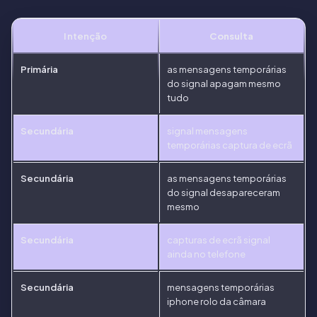
Intenção
Consulta
Primária
as mensagens temporárias
do signal apagam mesmo
tudo
Secundária
signal mensagens
temporárias captura de ecrã
Secundária
as mensagens temporárias
do signal desapareceram
mesmo
Secundária
capturas de ecrã signal
ainda no telefone
Secundária
mensagens temporárias
iphone rolo da câmara