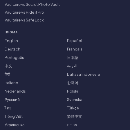
Vaultaire vs Secret Photo Vault
Vaultaire vs Hide it Pro
Vaultaire vs Safe Lock
IDIOMA
English
Español
Deutsch
Français
Português
日本語
中文
العربية
हिंदी
Bahasa Indonesia
Italiano
한국어
Nederlands
Polski
Русский
Svenska
ไทย
Türkçe
Tiếng Việt
繁體中文
Українська
עברית