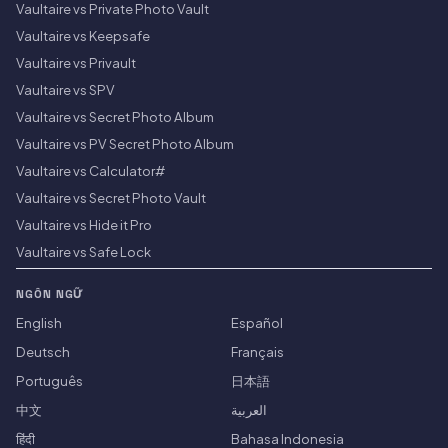
Vaultaire vs Private Photo Vault
Vaultaire vs Keepsafe
Vaultaire vs Privault
Vaultaire vs SPV
Vaultaire vs Secret Photo Album
Vaultaire vs PV Secret Photo Album
Vaultaire vs Calculator#
Vaultaire vs Secret Photo Vault
Vaultaire vs Hide it Pro
Vaultaire vs Safe Lock
NGÔN NGỮ
English
Español
Deutsch
Français
Português
日本語
中文
العربية
हिंदी
Bahasa Indonesia