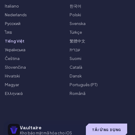
Italiano
한국어
Nederlands
Polski
Русский
Svenska
ไทย
Türkçe
Tiếng Việt
繁體中文
Українська
עברית
Čeština
Suomi
Slovenčina
Català
Hrvatski
Dansk
Magyar
Português (PT)
Ελληνικά
Română
Vaultaire
TẢI ỨNG DỤNG
Kho bảo mật mã hóa cho iOS