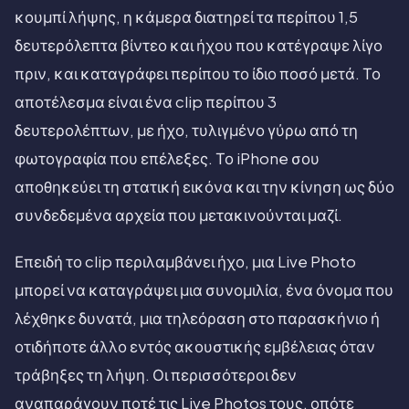
κουμπί λήψης, η κάμερα διατηρεί τα περίπου 1,5
δευτερόλεπτα βίντεο και ήχου που κατέγραψε λίγο
πριν, και καταγράφει περίπου το ίδιο ποσό μετά. Το
αποτέλεσμα είναι ένα clip περίπου 3
δευτερολέπτων, με ήχο, τυλιγμένο γύρω από τη
φωτογραφία που επέλεξες. Το iPhone σου
αποθηκεύει τη στατική εικόνα και την κίνηση ως δύο
συνδεδεμένα αρχεία που μετακινούνται μαζί.
Επειδή το clip περιλαμβάνει ήχο, μια Live Photo
μπορεί να καταγράψει μια συνομιλία, ένα όνομα που
λέχθηκε δυνατά, μια τηλεόραση στο παρασκήνιο ή
οτιδήποτε άλλο εντός ακουστικής εμβέλειας όταν
τράβηξες τη λήψη. Οι περισσότεροι δεν
αναπαράγουν ποτέ τις Live Photos τους, οπότε