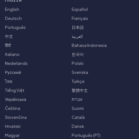
ΓΛΏΣΣΑ
English
Español
Deutsch
Français
Português
日本語
中文
العربية
हिंदी
Bahasa Indonesia
Italiano
한국어
Nederlands
Polski
Русский
Svenska
ไทย
Türkçe
Tiếng Việt
繁體中文
Українська
עברית
Čeština
Suomi
Slovenčina
Català
Hrvatski
Dansk
Magyar
Português (PT)