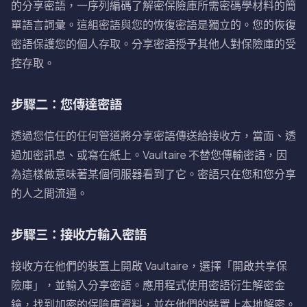
的分享密語，一序列編碼了解密保險庫所需密碼學材料的簡
單語言詞彙。這組密語與您的恢復密語是獨立的。您的恢復
密語保護您的個人存取。分享密語授予其他人對保險庫的受
控存取。
步驟二：您傳達密語
透過您信任的任何管道將分享密語傳送給接收方，當面、透
過加密訊息、或寫在紙上。Vaultaire 不替您傳輸密語，因
為這樣做意味著某個伺服器看到了它。密語只在您和您分享
的人之間流通。
步驟三：接收方輸入密語
接收方在他們的裝置上開啟 Vaultaire，選擇「開啟共享保
險庫」，並輸入分享密語。應用程式使用密語衍生解密金
鑰，找到加密的保險庫資料，並在他們的裝置上本地解密。