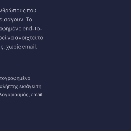
ανθρώπους που
 εισάγουν. Το
αφημένο end-to-
εί να ανοιχτεί το
, χωρίς email,
υπτογραφημένο
λήπτης εισάγει τη
λογαριασμός, email