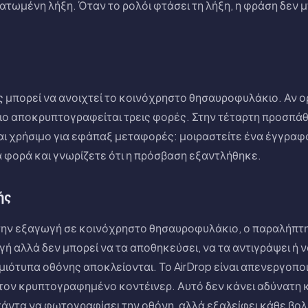
τωμένη λήξη. Όταν το ρολόι φτάσει τη λήξη, η φράση δεν μ
 μπορεί να ανοιχτεί το κοινόχρηστο θησαυροφυλάκιο. Αν ορ
ιο αποκρυπτογραφείται τρεις φορές. Στην τέταρτη προσπάθ
ναι χρήσιμο για εφάπαξ μεταφορές: μοιραστείτε ένα έγγραφ
α φορά και γνωρίζετε ότι η πρόσβαση εξαντλήθηκε.
ής
ην εξαγωγή σε κοινόχρηστο θησαυροφυλάκιο, ο παραλήπτης
ή αλλά δεν μπορεί να τα αποθηκεύσει, να τα αντιγράψει ή ν
ιγμιότυπα οθόνης αποκλείονται. Το AirDrop είναι απενεργοπο
τον κρυπτογραφημένο κοντέινερ. Αυτό δεν κάνει αδύνατη 
άντα να φωτογραφίσει την οθόνη, αλλά εξαλείφει κάθε βολ