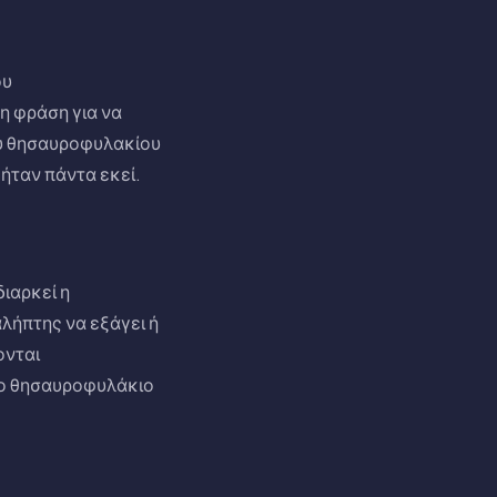
ου
η φράση για να
ου θησαυροφυλακίου
ήταν πάντα εκεί.
ιαρκεί η
λήπτης να εξάγει ή
ονται
 το θησαυροφυλάκιο