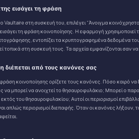
της εισάγει τη φράση
ο Vaultaire στη συσκευή του, επιλέγει “Άνοιγμα κοινόχρηστ
εισάγει τη φράση κοινοποίησης. Η εφαρμογή χρησιμοποιεί τ
υπτογράφησης, εντοπίζει τα κρυπτογραφημένα δεδομένα τ
 τοπικά στη συσκευή τους. Τα αρχεία εμφανίζονται σαν να 
η διέπεται από τους κανόνες σας
φράση κοινοποίησης ορίζετε τους κανόνες. Πόσο καιρό να δ
 να μπορεί να ανοιχτεί το θησαυροφυλάκιο; Μπορεί ο παρα
 εκτός του θησαυροφυλακίου; Αυτοί οι περιορισμοί επιβάλλ
ναι απλώς περιορισμοί διεπαφής. Όταν οι κανόνες λήξουν,
φείται.