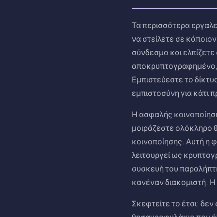
Τα περισσότερα εργαλε
να στείλετε σε κάποιο
σύνδεσμο και ελπίζετε 
αποκρυπτογραφημένο, 
Εμπιστεύεστε το δίκτυο
εμπιστοσύνη για κάτι π
Η ασφαλής κοινοποίηση 
μοιράζεστε ολόκληρο 
κοινοποίησης. Αυτή η 
λειτουργεί ως κρυπτογ
συσκευή του παραλήπτ
κανέναν διακομιστή. Η 
Σκεφτείτε το έτσι: δεν
θησαυροφυλάκιο που ήδ