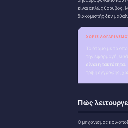
είναι απλώς θόρυβος. 
διακομιστής δεν μαθαίν
ΧΩΡΊΣ ΛΟΓΑΡΙΑΣΜΟ
Το άτομο με το οπο
την εφαρμογή, εισά
είναι η ταυτότητα.
τριβή εγγραφής, χ
Πώς λειτουργε
Ο μηχανισμός κοινοποί