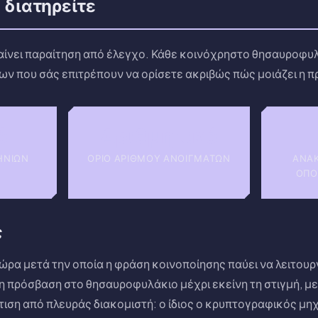
 διατηρείτε
αίνει παραίτηση από έλεγχο. Κάθε κοινόχρηστο θησαυροφυλά
χων που σάς επιτρέπουν να ορίσετε ακριβώς πώς μοιάζει η 
ά
Αριθμητικά
ΗΝΙΏΝ
ΌΡΙΟ ΑΡΙΘΜΟΎ ΑΝΟΙΓΜΆΤΩΝ
ΑΝΆ
ΟΠΟ
ς
ώρα μετά την οποία η φράση κοινοποίησης παύει να λειτουρ
η πρόσβαση στο θησαυροφυλάκιο μέχρι εκείνη τη στιγμή, με
τιση από πλευράς διακομιστή: ο ίδιος ο κρυπτογραφικός μη