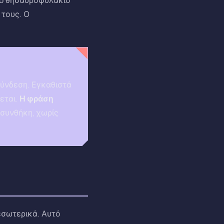
 τους. Ο
 σύνδεση. Εγκαθιστά
εται.
Η φράση
 συνθήκη, χωρίς
εσωτερικά. Αυτό