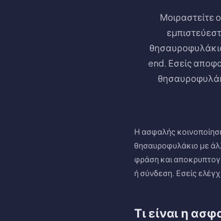
Μοιραστείτε 
εμπιστεύεστε
θησαυροφυλάκιο
end. Εσείς αποφα
θησαυροφυλάκι
Η ασφαλής κοινοποίηση
θησαυροφυλάκιο με άλλ
φράση και αποκρυπτογρ
ή σύνδεση. Εσείς ελέγχ
Τι είναι η ασ