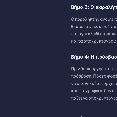
Βήμα 3: Ο παραλήπ
Ο παραλήπτης ανοίγει τ
θησαυροφυλακίου” και 
παράγει κλειδί αποκρ
και τα αποκρυπτογραφεί
Βήμα 4: Η πρόσβασ
Πριν δημιουργήσετε τη 
πρόσβαση; Πόσες φορές
να αποθηκεύσει αρχεία
κρυπτογραφικά, δεν εί
παύει να αποκρυπτογρα