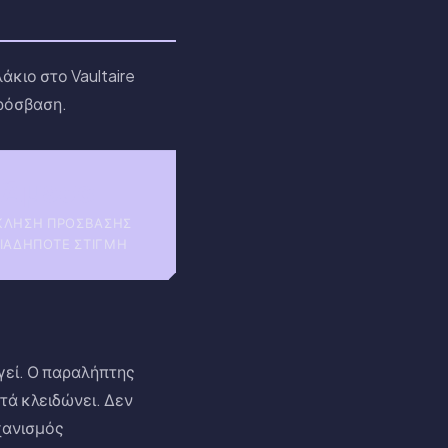
κιο στο Vaultaire
πρόσβαση.
Άμεσα
ΚΛΗΣΗ ΠΡΌΣΒΑΣΗΣ
ΙΑΔΉΠΟΤΕ ΣΤΙΓΜΉ
γεί. Ο παραλήπτης
τά κλειδώνει. Δεν
χανισμός