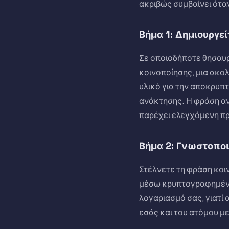
ακριβώς συμβαίνει ότα
Βήμα 1: Δημιουργε
Σε οποιοδήποτε θησαυρ
κοινοποίησης, μια ακο
υλικό για την αποκρυπ
ανάκτησης. Η φράση α
παρέχει ελεγχόμενη π
Βήμα 2: Γνωστοποι
Στέλνετε τη φράση κοι
μέσω κρυπτογραφημένου
λογαριασμό σας, γιατί 
εσάς και του ατόμου με