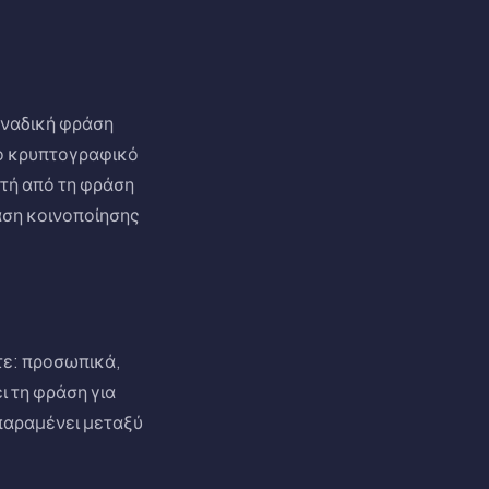
οναδική φράση
το κρυπτογραφικό
τή από τη φράση
άση κοινοποίησης
τε: προσωπικά,
ι τη φράση για
 παραμένει μεταξύ