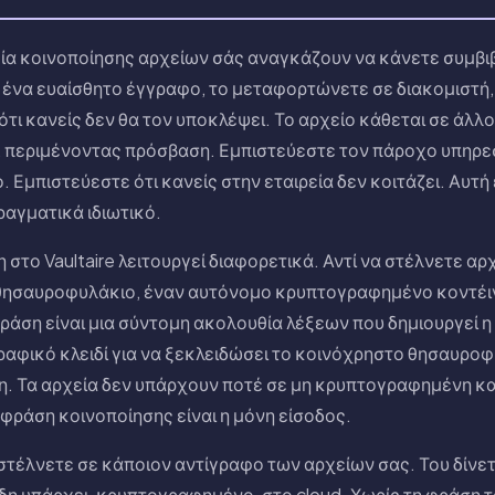
ία κοινοποίησης αρχείων σάς αναγκάζουν να κάνετε συμβ
ν ένα ευαίσθητο έγγραφο, το μεταφορτώνετε σε διακομιστή,
ότι κανείς δεν θα τον υποκλέψει. Το αρχείο κάθεται σε άλλ
περιμένοντας πρόσβαση. Εμπιστεύεστε τον πάροχο υπηρε
. Εμπιστεύεστε ότι κανείς στην εταιρεία δεν κοιτάζει. Αυτή 
ραγματικά ιδιωτικό.
στο Vaultaire λειτουργεί διαφορετικά. Αντί να στέλνετε αρ
θησαυροφυλάκιο, έναν αυτόνομο κρυπτογραφημένο κοντέι
φράση είναι μια σύντομη ακολουθία λέξεων που δημιουργεί 
ραφικό κλειδί για να ξεκλειδώσει το κοινόχρηστο θησαυροφ
η. Τα αρχεία δεν υπάρχουν ποτέ σε μη κρυπτογραφημένη κ
φράση κοινοποίησης είναι η μόνη είσοδος.
 στέλνετε σε κάποιον αντίγραφο των αρχείων σας. Του δίνετ
η υπάρχει, κρυπτογραφημένο, στο cloud. Χωρίς τη φράση 