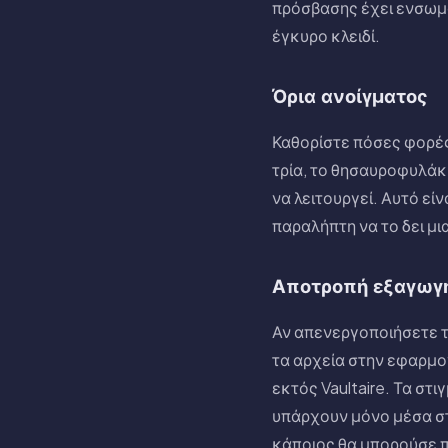
πρόσβασης έχει ενσωμα
έγκυρο κλειδί.
Όρια ανοίγματος
Καθορίστε πόσες φορές
τρία, το θησαυροφυλάκ
να λειτουργεί. Αυτό εί
παραλήπτη να το δει μι
Αποτροπή εξαγωγ
Αν απενεργοποιήσετε τ
τα αρχεία στην εφαρμογ
εκτός Vaultaire. Τα στ
υπάρχουν μόνο μέσα σ
κάποιος θα μπορούσε π