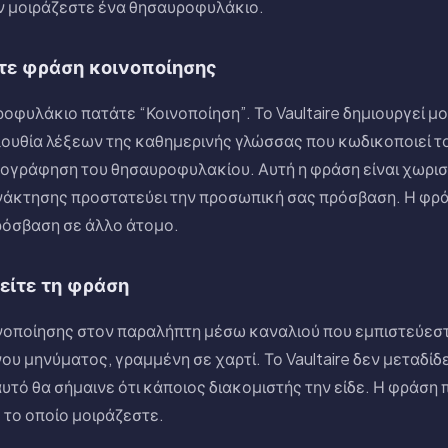
ν μοιράζεστε ένα θησαυροφυλάκιο.
ίτε φράση κοινοποίησης
οφυλάκιο πατάτε “Κοινοποίηση”. Το Vaultaire δημιουργεί μ
λουθία λέξεων της καθημερινής γλώσσας που κωδικοποιεί 
τογράφηση του θησαυροφυλακίου. Αυτή η φράση είναι χωρισ
νάκτησης προστατεύει την προσωπική σας πρόσβαση. Η φρ
ρόσβαση σε άλλο άτομο.
είτε τη φράση
νοποίησης στον παραλήπτη μέσω καναλιού που εμπιστεύεσ
 μηνύματος, γραμμένη σε χαρτί. Το Vaultaire δεν μεταδίδε
αυτό θα σήμαινε ότι κάποιος διακομιστής την είδε. Η φράση
 το οποίο μοιράζεστε.