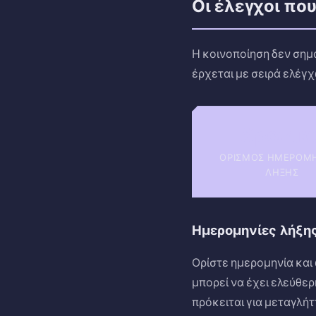
Οι έλεγχοι που
Η κοινοποίηση δεν σημ
έρχεται με σειρά ελέγ
Χρονικ
ΟΡΙΣΜΌΣ ΗΜΕΡΟΜ
ΛΉΞΗΣ
Ημερομηνίες λήξη
Ορίστε ημερομηνία και 
μπορεί να έχει ελεύθερ
πρόκειται για μεταγλήτ