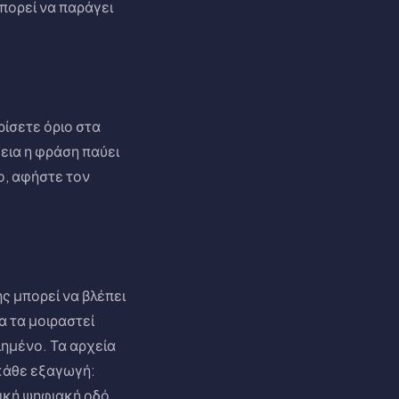
πορεί να παράγει
ίσετε όριο στα
εια η φράση παύει
ο, αφήστε τον
 μπορεί να βλέπει
α τα μοιραστεί
ιημένο. Τα αρχεία
κάθε εξαγωγή:
ική ψηφιακή οδό.