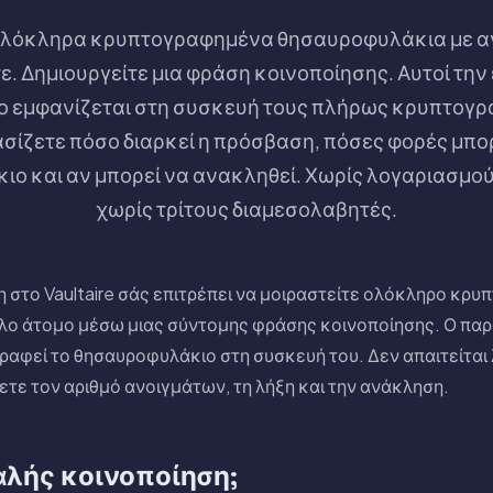
ολόκληρα κρυπτογραφημένα θησαυροφυλάκια με 
. Δημιουργείτε μια φράση κοινοποίησης. Αυτοί την
 εμφανίζεται στη συσκευή τους πλήρως κρυπτογρ
σίζετε πόσο διαρκεί η πρόσβαση, πόσες φορές μπορ
ο και αν μπορεί να ανακληθεί. Χωρίς λογαριασμούς
χωρίς τρίτους διαμεσολαβητές.
 στο Vaultaire σάς επιτρέπει να μοιραστείτε ολόκληρο κρ
ο άτομο μέσω μιας σύντομης φράσης κοινοποίησης. Ο παρα
αφεί το θησαυροφυλάκιο στη συσκευή του. Δεν απαιτείται 
ετε τον αριθμό ανοιγμάτων, τη λήξη και την ανάκληση.
φαλής κοινοποίηση;