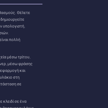
ιβασμούς. Θέλετε
 δημιουργείτε
ον υπολογιστή,
σιών.
είναι πολλή
χεία μέσω τρίτου,
νερ, μέσω φράσης
η εφαρμογή και
υλάκιο στη
ατάσταση σε
ε κλειδί σε ένα
το θησαυροφυλάκιο