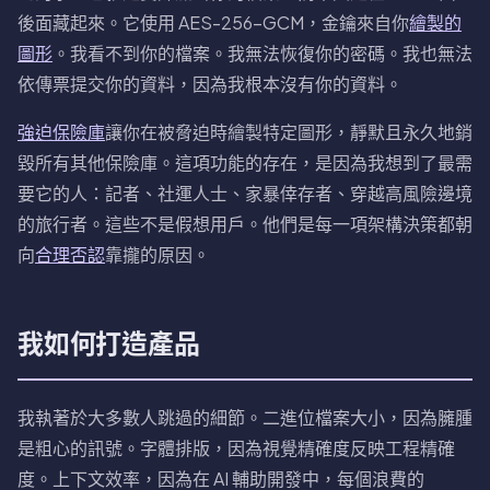
後面藏起來。它使用 AES-256-GCM，金鑰來自你
繪製的
圖形
。我看不到你的檔案。我無法恢復你的密碼。我也無法
依傳票提交你的資料，因為我根本沒有你的資料。
強迫保險庫
讓你在被脅迫時繪製特定圖形，靜默且永久地銷
毀所有其他保險庫。這項功能的存在，是因為我想到了最需
要它的人：記者、社運人士、家暴倖存者、穿越高風險邊境
的旅行者。這些不是假想用戶。他們是每一項架構決策都朝
向
合理否認
靠攏的原因。
我如何打造產品
我執著於大多數人跳過的細節。二進位檔案大小，因為臃腫
是粗心的訊號。字體排版，因為視覺精確度反映工程精確
度。上下文效率，因為在 AI 輔助開發中，每個浪費的