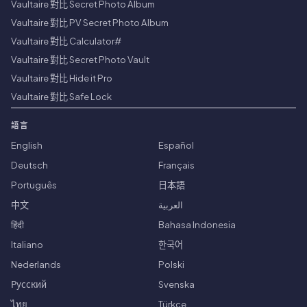
Vaultaire 對比 Secret Photo Album
Vaultaire 對比 PV Secret Photo Album
Vaultaire 對比 Calculator#
Vaultaire 對比 Secret Photo Vault
Vaultaire 對比 Hide it Pro
Vaultaire 對比 Safe Lock
語言
English
Español
Deutsch
Français
Português
日本語
中文
العربية
हिंदी
Bahasa Indonesia
Italiano
한국어
Nederlands
Polski
Русский
Svenska
ไทย
Türkçe