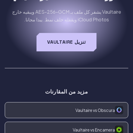
Vaultaire يشفر كل ملف بـ AES-256-GCM ويبقيه خارج
iCloud Photos ويقفله خلف نمط. يبدا مجانا.
تنزيل VAULTAIRE
مزيد من المقارنات
Vaultaire vs Obscura
Vaultaire vs Encamera