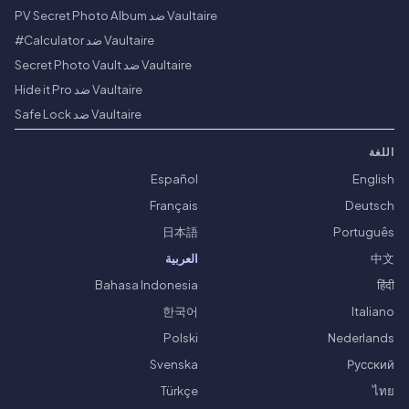
Vaultaire ضد PV Secret Photo Album
Vaultaire ضد Calculator#
Vaultaire ضد Secret Photo Vault
Vaultaire ضد Hide it Pro
Vaultaire ضد Safe Lock
اللغة
Español
English
Français
Deutsch
日本語
Português
中文
العربية
Bahasa Indonesia
हिंदी
한국어
Italiano
Polski
Nederlands
Svenska
Русский
Türkçe
ไทย