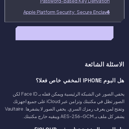
Password-Based Key Derivation
Apple Platform Security: Secure Enclave
هل البوم iPhone المخفي خاص؟ تحليل كامل →
الاسئلة الشائعة
هل البوم IPHONE المخفي خاص فعلا؟
يخفي الصور عن الشبكة الرئيسية ويمكن قفله بـ Face ID لكن
الصور تظل في مكتبتك وتزامن عبر iCloud على جميع اجهزتك
وتفتح لمن يعرف رمزك السري. يخفي الصور لا يشفرها. Vaultaire
يشفر كل ملف بـ AES-256-GCM ويبقيه خارج مكتبتك.