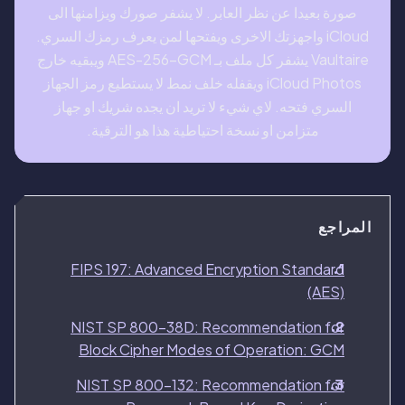
صورة بعيدا عن نظر العابر. لا يشفر صورك ويزامنها الى
iCloud واجهزتك الاخرى ويفتحها لمن يعرف رمزك السري.
Vaultaire يشفر كل ملف بـ AES-256-GCM ويبقيه خارج
iCloud Photos ويقفله خلف نمط لا يستطيع رمز الجهاز
السري فتحه. لاي شيء لا تريد ان يجده شريك او جهاز
متزامن او نسخة احتياطية هذا هو الترقية.
المراجع
FIPS 197: Advanced Encryption Standard
(AES)
NIST SP 800-38D: Recommendation for
Block Cipher Modes of Operation: GCM
NIST SP 800-132: Recommendation for