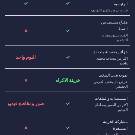
✓
✓
الرئيسية
خارج عرض كاميرا الهاتف
مفتاح مستمد من
النمط
✗
✓
الفتح يشتق مفتاح
التشفير
خزائن منفصلة متعددة
✓
البوم واحد
اكثر من مساحة مخفية
واحدة
تمويه تحت الضغط
خزينة الاكراه
✗
عرض ثان يخفي العرض
الحقيقي
المستندات والملفات
✓
صور ومقاطع فيديو
اكثر من الصور ومقاطع
الفيديو
مشاركة الخزينة
✗
✓
المشفرة
تسليم الخزينة لمن تثق به