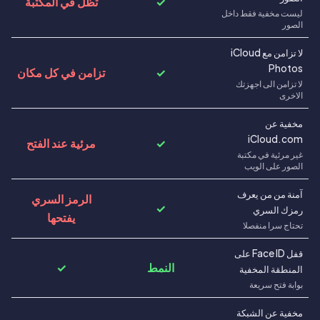
✓
تظل في المكتبة
ليست مخفية فقط داخل
الصور
لا تزامن مع iCloud
Photos
✓
تزامن في كل مكان
لا تزامن الى اجهزتك
الاخرى
مخفية عن
iCloud.com
✓
مرئية عند الفتح
غير مرئية في مكتبة
الصور على الويب
آمنة من من يعرف
الرمز السري
✓
رمزك السري
يفتحها
تحتاج سرا منفصلا
قفل Face ID على
النمط
✓
المنطقة المخفية
بوابة فتح سريعة
مخفية عن الشبكة