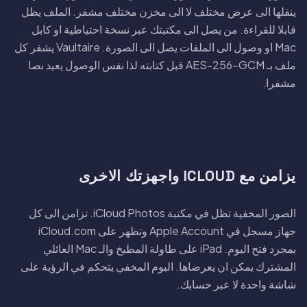
ينقلها الى عرض مختلف لا الى مخزن مختلف مشفر. الملف يظل
قابلا للقراءة. من يصل الى مكتبتك عبر نسخة احتياطية او كابل
Mac او وصول الى الملفات يصل الى الصورة. Vaultaire يشفر كل
ملف بـ AES-256-GCM قبل كتابته لذا نفس الوصول يعيد نصا
مشفرا.
يزامن مع ICLOUD واجهزتك الاخرى
الصور المخفية تظل في مكتبة iCloud Photos. تزامن الى كل
جهاز مسجل في Apple Account وتظهر على iCloud.com
بمجرد فتح البوم. iPad على طاولة المطبخ والـ Mac العائلي
المشترك يمكن ان يعرضاها. البوم المخفي يتحكم في الرؤية على
شاشة واحدة لا عبر حسابك.