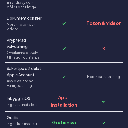
En andra vy som
döljer den riktiga
Dokument och filer
✓
Foton & videor
Mer än foton och
videor
Krypterad
valvdelning
✓
✗
Överlämna ett valv
till nagon du litar pa
Säkert pa ett delat
Apple Account
✓
Beror pa inställning
Avslöjas inte av
Familjedelning
App-
Inbyggt i iOS
✓
installation
Inget att installera
Gratis
Gratisniva
✓
Ingen kostnad att