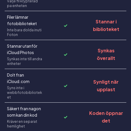
Varje fil krypterad
pa enheten
Filer lämnar
Stannar i
fotobiblioteket
✓
biblioteket
Inte bara dolda inuti
Foton
Stannar utanför
Synkas
iCloud Photos
✓
överallt
Synkas inte till andra
enheter
Dolt fran
Synligt när
iCloud.com
✓
Syns inte i
upplast
webbfotobibliotek
et
Säkert fran nagon
Koden öppnar
som kan din kod
✓
det
Kräver en separat
hemlighet