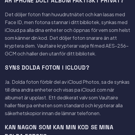
ÄR IPHONE DOLT ALBUM FAKTISKT PRIVAT?
Det döljer foton fran huvudrutnätet och kan lasas med
Face ID, men fotona stannar i ditt bibliotek, synkas med
iCloud pa alla dina enheter och öppnas för vem som helst
som känner din kod. Det döljer foton snarare än att
kryptera dem. Vaultaire krypterar varje fil med AES-256-
GCM och haller den utanför ditt bibliotek.
SYNS DOLDA FOTON I ICLOUD?
Ja. Dolda foton förblir del av iCloud Photos, sa de synkas
till dina andra enheter och visas pa iCloud.com när
albumet är upplast. Ett dedikerat valv som Vaultaire
haller filer pa enheten som standard och krypterar alla
säkerhetskopior innan de lämnar telefonen.
KAN NAGON SOM KAN MIN KOD SE MINA