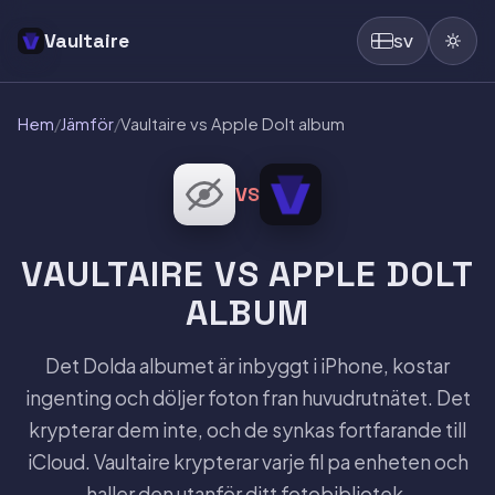
Vaultaire
SV
Hem
/
Jämför
/
Vaultaire vs Apple Dolt album
VS
VAULTAIRE VS APPLE DOLT
ALBUM
Det Dolda albumet är inbyggt i iPhone, kostar
ingenting och döljer foton fran huvudrutnätet. Det
krypterar dem inte, och de synkas fortfarande till
iCloud. Vaultaire krypterar varje fil pa enheten och
haller den utanför ditt fotobibliotek.