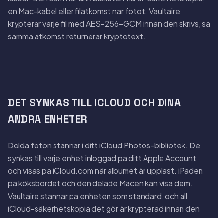
en Mac-kabel eller filatkomst nar fotot. Vaultaire
krypterar varje fil med AES-256-GCM innan den skrivs, sa
samma atkomst returnerar kryptotext.
DET SYNKAS TILL ICLOUD OCH DINA
ANDRA ENHETER
Dolda foton stannar i ditt iCloud Photos-bibliotek. De
synkas till varje enhet inloggad pa ditt Apple Account
och visas pa iCloud.com när albumet är upplast. iPaden
pa köksbordet och den delade Macen kan visa dem.
Vaultaire stannar pa enheten som standard, och all
iCloud-säkerhetskopia det gör är krypterad innan den