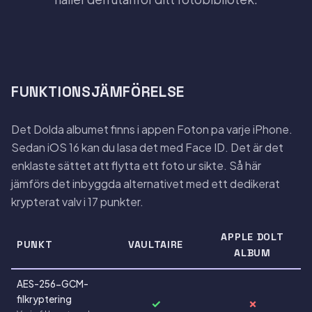
FUNKTIONSJÄMFÖRELSE
Det Dolda albumet finns i appen Foton pa varje iPhone.
Sedan iOS 16 kan du lasa det med Face ID. Det är det
enklaste sättet att flytta ett foto ur sikte. Så här
jämförs det inbyggda alternativet med ett dedikerat
krypterat valv i 17 punkter.
APPLE DOLT
PUNKT
VAULTAIRE
ALBUM
AES-256-GCM-
filkryptering
✓
✗