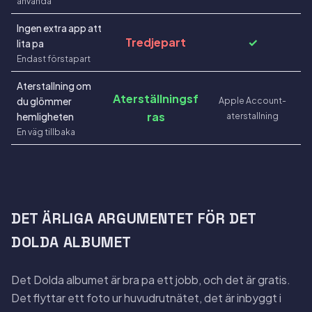
använda
Ingen extra app att
Tredjepart
✓
lita pa
Endast förstapart
Aterstallning om
Aterställningsf
Apple Account-
du glömmer
ras
aterstallning
hemligheten
En väg tillbaka
DET ÄRLIGA ARGUMENTET FÖR DET
DOLDA ALBUMET
Det Dolda albumet är bra pa ett jobb, och det är gratis.
Det flyttar ett foto ur huvudrutnätet, det är inbyggt i