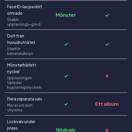
Face ID-las pa dolt
omrade
Mönster
✓
Snabb
upplasnings-grind
Dolt fran
huvudrutnätet
✓
✓
Utanför
kamerarullsvyn
Mönsterhärlett
nyckel
✓
✗
Upplasningen
härleder
krypteringsnyckeln
Flera separata valv
✓
Ett album
Mer än ett dolt
utrymme
Lockvalv under
press
Nödvalv
✗