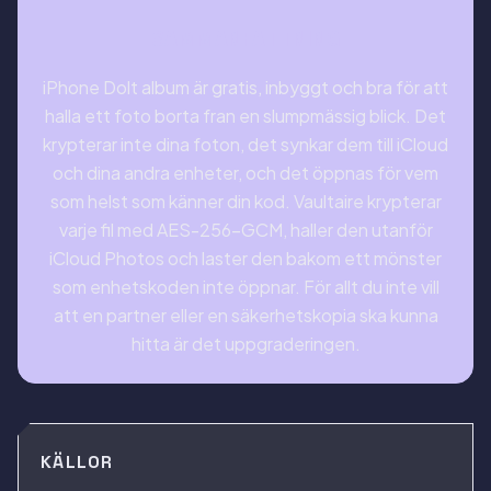
SAMMANFATTNING
iPhone Dolt album är gratis, inbyggt och bra för att
halla ett foto borta fran en slumpmässig blick. Det
krypterar inte dina foton, det synkar dem till iCloud
och dina andra enheter, och det öppnas för vem
som helst som känner din kod. Vaultaire krypterar
varje fil med AES-256-GCM, haller den utanför
iCloud Photos och laster den bakom ett mönster
som enhetskoden inte öppnar. För allt du inte vill
att en partner eller en säkerhetskopia ska kunna
hitta är det uppgraderingen.
KÄLLOR