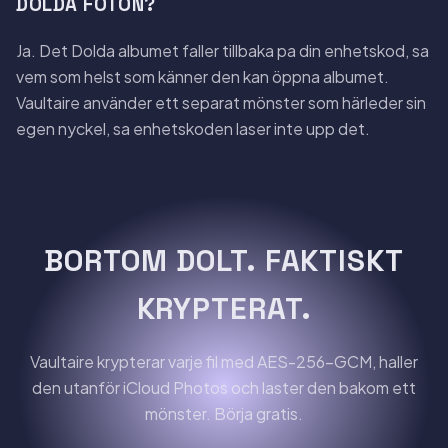
DOLDA FOTON?
Ja. Det Dolda albumet faller tillbaka pa din enhetskod, sa
vem som helst som känner den kan öppna albumet.
Vaultaire använder ett separat mönster som härleder sin
egen nyckel, sa enhetskoden laser inte upp det.
BORTOM DOLT. FAKTISKT
KRYPTERAT.
Vaultaire krypterar varje fil med AES-256-GCM, haller
den utanför iCloud Photos och laster den bakom ett
mönster. Börja gratis.