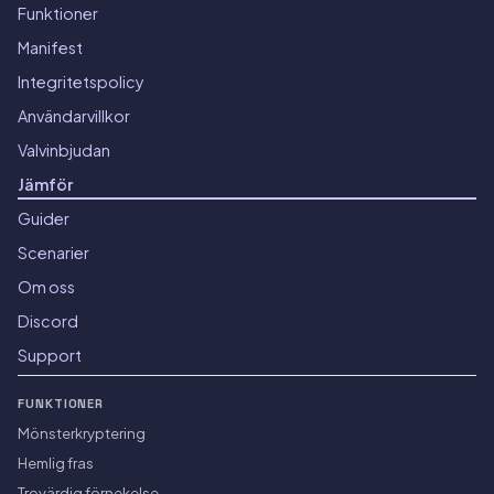
Funktioner
Manifest
Integritetspolicy
Användarvillkor
Valvinbjudan
Jämför
Guider
Scenarier
Om oss
Discord
Support
FUNKTIONER
Mönsterkryptering
Hemlig fras
Trovärdig förnekelse