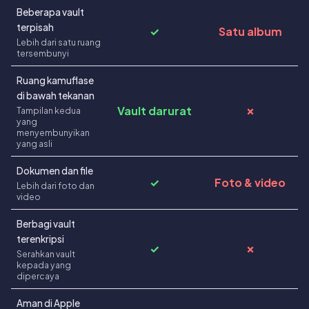
Beberapa vault
terpisah
✓
Satu album
Lebih dari satu ruang
tersembunyi
Ruang kamuflase
di bawah tekanan
Vault darurat
✗
Tampilan kedua
yang
menyembunyikan
yang asli
Dokumen dan file
✓
Foto & video
Lebih dari foto dan
video
Berbagi vault
terenkripsi
✓
✗
Serahkan vault
kepada yang
dipercaya
Aman di Apple