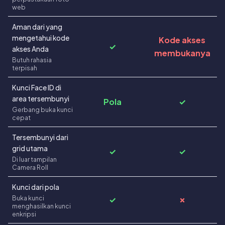
web
Aman dari yang
mengetahui kode
Kode akses
✓
akses Anda
membukanya
Butuh rahasia
terpisah
Kunci Face ID di
area tersembunyi
Pola
✓
Gerbang buka kunci
cepat
Tersembunyi dari
grid utama
✓
✓
Di luar tampilan
Camera Roll
Kunci dari pola
Buka kunci
✓
✗
menghasilkan kunci
enkripsi