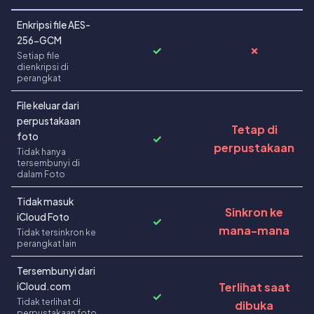
Enkripsi file AES-
256-GCM
✓
✗
Setiap file
dienkripsi di
perangkat
File keluar dari
perpustakaan
Tetap di
foto
✓
perpustakaan
Tidak hanya
tersembunyi di
dalam Foto
Tidak masuk
Sinkron ke
iCloud Foto
✓
mana-mana
Tidak tersinkron ke
perangkat lain
Tersembunyi dari
Terlihat saat
iCloud.com
✓
Tidak terlihat di
dibuka
perpustakaan foto