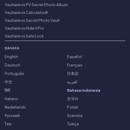
Vaultaire vs PV Secret Photo Album
Vaultaire vs Calculator#
Vaultaire vs Secret Photo Vault
Vaultaire vs Hide it Pro
Vaultaire vs Safe Lock
BAHASA
English
Español
Deutsch
Français
Português
日本語
中文
العربية
हिंदी
Bahasa Indonesia
Italiano
한국어
Nederlands
Polski
Русский
Svenska
ไทย
Türkçe