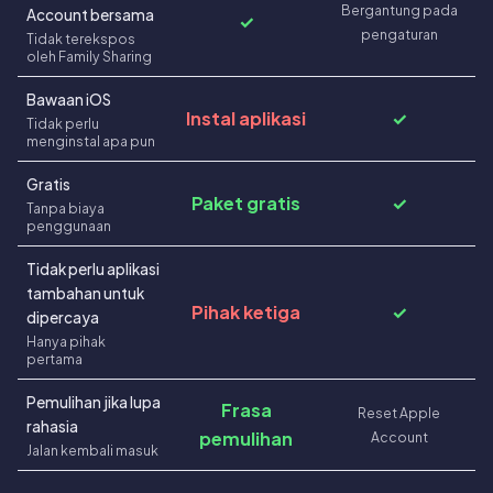
Bergantung pada
Account bersama
✓
pengaturan
Tidak terekspos
oleh Family Sharing
Bawaan iOS
Instal aplikasi
✓
Tidak perlu
menginstal apa pun
Gratis
Paket gratis
✓
Tanpa biaya
penggunaan
Tidak perlu aplikasi
tambahan untuk
Pihak ketiga
✓
dipercaya
Hanya pihak
pertama
Pemulihan jika lupa
Frasa
Reset Apple
rahasia
pemulihan
Account
Jalan kembali masuk