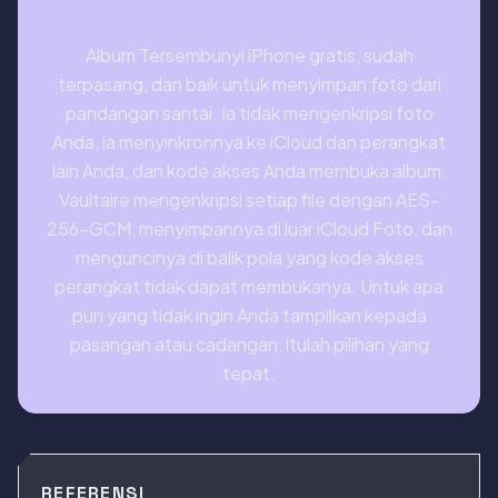
KESIMPULAN
Album Tersembunyi iPhone gratis, sudah
terpasang, dan baik untuk menyimpan foto dari
pandangan santai. Ia tidak mengenkripsi foto
Anda, ia menyinkronnya ke iCloud dan perangkat
lain Anda, dan kode akses Anda membuka album.
Vaultaire mengenkripsi setiap file dengan AES-
256-GCM, menyimpannya di luar iCloud Foto, dan
menguncinya di balik pola yang kode akses
perangkat tidak dapat membukanya. Untuk apa
pun yang tidak ingin Anda tampilkan kepada
pasangan atau cadangan, itulah pilihan yang
tepat.
REFERENSI