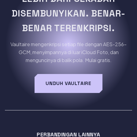
DISEMBUNYIKAN. BENAR-
BENAR TERENKRIPSI.
Vaultaire mengenkripsi setiap file dengan AES-256-
GCM, menyimpannya di luar iCloud Foto, dan
menguncinya di balik pola. Mulai gratis.
UNDUH VAULTAIRE
PERBANDINGAN LAINNYA