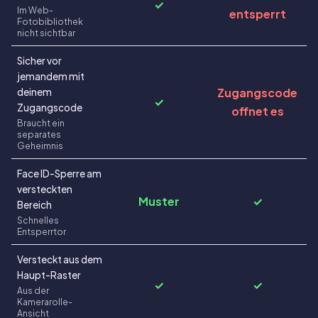
✓
Im Web-
entsperrt
Fotobibliothek
nicht sichtbar
Sicher vor
jemandem mit
Zugangscode
deinem
✓
Zugangscode
offnet es
Braucht ein
separates
Geheimnis
Face ID-Sperre am
versteckten
Muster
✓
Bereich
Schnelles
Entsperrtor
Versteckt aus dem
Haupt-Raster
✓
✓
Aus der
Kamerarolle-
Ansicht