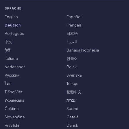
SPRACHE
English
Español
Deutsch
Français
Português
日本語
中文
العربية
हिंदी
Bahasa Indonesia
Italiano
한국어
Nederlands
Polski
Русский
Svenska
ไทย
Türkçe
Tiếng Việt
繁體中文
Українська
עברית
Čeština
Suomi
Slovenčina
Català
Hrvatski
Dansk