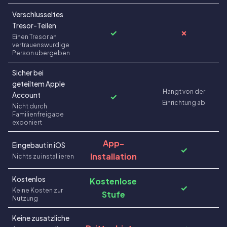
Verschlusseltes
Tresor-Teilen
✓
✗
Einen Tresor an
vertrauenswurdige
Person ubergeben
Sicher bei
geteiltem Apple
Hangt von der
Account
✓
Einrichtung ab
Nicht durch
Familienfreigabe
exponiert
App-
Eingebaut in iOS
✓
Installation
Nichts zu installieren
Kostenlos
Kostenlose
✓
Keine Kosten zur
Stufe
Nutzung
Keine zusatzliche