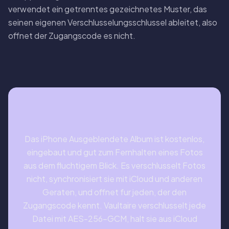
verwendet ein getrenntes gezeichnetes Muster, das
seinen eigenen Verschlusselungsschlussel ableitet, also
offnet der Zugangscode es nicht.
FAZIT
Das iPhone Ausgeblendete Album ist kostenlos,
eingebaut und gut zum Fernhalten eines Fotos
aus dem fluchtigem Blick. Es verschlusselt Fotos
nicht, synchronisiert sie mit iCloud und anderen
Geraten, und offnet fur jeden, der den
Zugangscode kennt. Vaultaire verschlusselt jede
Datei mit AES-256-GCM, halt sie aus iCloud