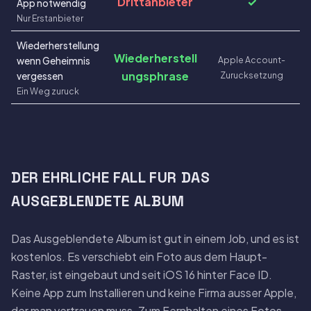
Drittanbieter
✓
App notwendig
Nur Erstanbieter
Wiederherstellung
Wiederherstell
Apple Account-
wenn Geheimnis
ungsphrase
Zurucksetzung
vergessen
Ein Weg zuruck
DER EHRLICHE FALL FUR DAS
AUSGEBLENDETE ALBUM
Das Ausgeblendete Album ist gut in einem Job, und es ist
kostenlos. Es verschiebt ein Foto aus dem Haupt-
Raster, ist eingebaut und seit iOS 16 hinter Face ID.
Keine App zum Installieren und keine Firma ausser Apple,
der man vertrauen muss. Zum Fernhalten eines Fotos