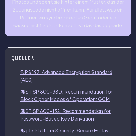
Photos und sperrt sie hinter einem Muster, das der
Zugangscode nicht offnen kann. Fur alles, was ein
Partner, ein synchronisiertes Gerat oder ein
Backup nicht aufdecken soll, ist das das Upgrade.
QUELLEN
FIPS 197: Advanced Encryption Standard
(AES)
NIST SP 800-38D: Recommendation for
Block Cipher Modes of Operation: GCM
NIST SP 800-132: Recommendation for
Password-Based Key Derivation
Apple Platform Security: Secure Enclave