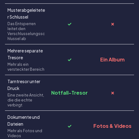
Musterabgeleitete
r Schlussel
✓
✗
Das Entsperren
leitet den
Verschlusselungssc
hlussel ab
Mehrere separate
Tresore
✓
Ein Album
Mehr als ein
versteckter Bereich
Tarntresor unter
Druck
Notfall-Tresor
✗
Eine zweite Ansicht,
die die echte
verbirgt
Dokumente und
Dateien
✓
Fotos & Videos
Mehr als Fotos und
Videos