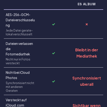
ES ALBUM
AES-256-GCM-
Dateiverschlusselu
✓
✗
ng
Jede Datei gerate-
lokal verschlusselt
Dateien verlassen
die
Bleibt in der
✓
Fotomediathek
Mediathek
Nicht nur in Fotos
versteckt
Nicht bei iCloud
Synchronisiert
Photos
✓
Synchronisiert nicht
uberall
mit anderen
Geraten
Versteckt auf
Sichtbar wenn
iCloud.com