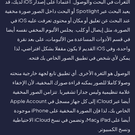
الثغرات في البحث والوصول. اعتمادا على إصدار iOS لديك، قد
يعيد البحث عبر Spotlight أو البحث داخل الصور صورة مخفية
عند البحث عن تعليق أو مكان أو محتوى تعرفت عليه iOS في
الصورة، مثل إيصال أو كلب. يجلس الألبوم المخفي نفسه أيضا
في قسم الأدوات المساعدة من الألبومات، على بعد نقرة
واحدة، وفي iOS القديم لا يكون مقفلا بشكل افتراضي، لذا
يمكن لأي شخص في تطبيق الصور الخاص بك فتحه.
الوصول هو الثغرة الأخرى. أي تطبيق تابع لجهة خارجية منحته
وصولا كاملا للصور يمكنه قراءة صورك المخفية، لأن الإخفاء
علامة تنظيمية وليس جدارا تشفيريا. تتزامن الصور المخفية
أيضا عبر iCloud إلى كل جهاز مسجل في Apple Account
الخاص بك، لذا فإن الصورة المخفية على iPhone موجودة
أيضا على iPad وMac، وتضمن في نسخ iCloud الاحتياطية
ونسخ الكمبيوتر.